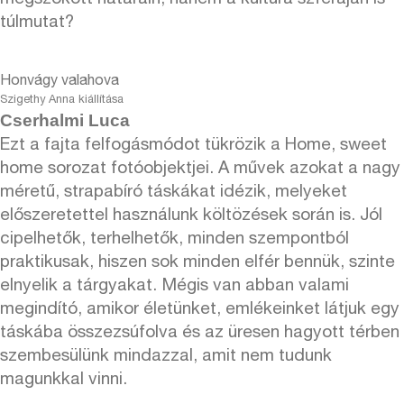
túlmutat?
Honvágy valahova
Szigethy Anna kiállítása
Cserhalmi Luca
Ezt a fajta felfogásmódot tükrözik a Home, sweet
home sorozat fotóobjektjei. A művek azokat a nagy
méretű, strapabíró táskákat idézik, melyeket
előszeretettel használunk költözések során is. Jól
cipelhetők, terhelhetők, minden szempontból
praktikusak, hiszen sok minden elfér bennük, szinte
elnyelik a tárgyakat. Mégis van abban valami
megindító, amikor életünket, emlékeinket látjuk egy
táskába összezsúfolva és az üresen hagyott térben
szembesülünk mindazzal, amit nem tudunk
magunkkal vinni.