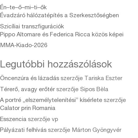
Én–te–ő–mi–ti–ők
Évadzáró hálózatépítés a Szerkesztőségben
Szicíliai transzfigurációk
Pippo Altomare és Federica Ricca közös képei
MMA-Kiado-2026
Legutóbbi hozzászólások
Öncenzúra és lázadás
szerzője
Tariska Eszter
Térerő, avagy erőtér
szerzője
Sipos Bèla
A portré „elszemélytelenítési” kísérlete
szerzője
Calator prin Romania
Esszencia
szerzője
vp
Pályázati felhívás
szerzője
Márton Gyöngyvér