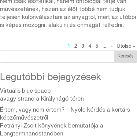
Nem csak esztétikai, hanem ontológiai tétje van
művészetének, hiszen az élőt többé nem tudjuk
teljesen különválasztani az anyagtól, mert az utóbbi
is képes mozogni, alakulni és önmagát felfedni.
1
2
3
4
5
...
»
Utolsó »
Keresés
Legutóbbi bejegyzések
Virtuális blue space
avagy strand a Királyhágó téren
Értem, vagy nem értem? – Nyolc kérdés a kortárs
képzőművészetről
Petrányi Zsolt könyvének bemutatója a
Longtermhandstandben