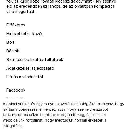
felület különböző rovatai kiegészítik egymást – így segítve
elő az eredendően szilánkos, de az olvastban kompakttá
váló megértést.
Előfizetés
Hírlevél feliratkozás
Bolt
Rólunk
Szállítási és fizetési feltételek
Adatkezelési tájékoztató
Elállás a vásárlástól
Facebook
Instagram
Az oldal sütiket és egyéb nyomkövető technológiákat alkalmaz, hogy
Issue
javítsa a böngészési élményét, azzal hogy személyre szabott
tartalmakat és célzott hirdetéseket jelenít meg, és elemzi a
–
weboldalunk forgalmát, hogy megtudjuk honnan érkeztek a
design by Solymosi Mór, Sirbik Attila
látogatóink.