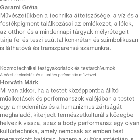
festészetében
Garami Gréta
Művészetükben a technika áttetszősége, a víz és a
festékpigment találkozásai az emlékezet, a lélek,
az otthon és a mindennapi tárgyak mélyrétegeit
tárja fel és teszi ezúttal konkrétan és szimbolikusan
is láthatóvá és transzparensé számunkra.
Kozmotechnikai testgyakorlatok és testarchívumok
A bécsi akcionisták és a kortárs performatív művészet
Horváth Márk
Mi van akkor, ha a testet középpontba állító
műalkotások és performanszok valójában a testet
egy a modernitás és a humanizmus zártságát
meghaladó, kiterjedt természetkulturális közegbe
helyezik vissza, azaz a body performansz egy olyan
kultúrtechnika, amely nemcsak az emberi test
megszokott határain, hanem a kultúra szféráján is