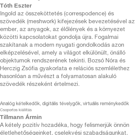
Tóth Eszter
Ingold az összeköttetés (correspodence) és
szövedék (meshwork) kifejezések bevezetésével az
ember, az anyagok, az élőlények és a környezet
közötti kapcsolatokat gondolja újra. Fogalmai
szakítanak a modern nyugati gondolkodás azon
elképzelésével, amely a világot elkülönült, önálló
objektumok rendszerének tekinti. Bozsó Nóra és
Herczig Zsófia gyakorlata e relációs szemlélethez
hasonlóan a művészt a folyamatosan alakuló
szövedék részeként értelmezi.
Analóg kételkedők, digitális tévelygők, virtuális reménykedők
Csoportos kiállítás
Tillmann Ármin
A kétely pozitív hozadéka, hogy felismerjük önnön
életlehetőségeinket, cselekvési szabadságunkat,