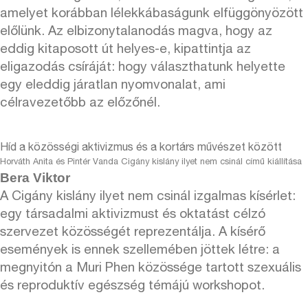
amelyet korábban lélekkábaságunk elfüggönyözött
előlünk. Az elbizonytalanodás magva, hogy az
eddig kitaposott út helyes-e, kipattintja az
eligazodás csíráját: hogy választhatunk helyette
egy eleddig járatlan nyomvonalat, ami
célravezetőbb az előzőnél.
Híd a közösségi aktivizmus és a kortárs művészet között
Horváth Anita és Pintér Vanda Cigány kislány ilyet nem csinál című kiállítása
Bera Viktor
A Cigány kislány ilyet nem csinál izgalmas kísérlet:
egy társadalmi aktivizmust és oktatást célzó
szervezet közösségét reprezentálja. A kísérő
események is ennek szellemében jöttek létre: a
megnyitón a Muri Phen közössége tartott szexuális
és reproduktív egészség témájú workshopot.