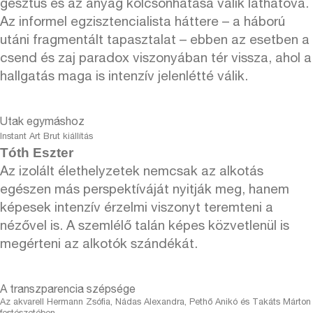
gesztus és az anyag kölcsönhatása válik láthatóvá.
Az informel egzisztencialista háttere – a háború
utáni fragmentált tapasztalat – ebben az esetben a
csend és zaj paradox viszonyában tér vissza, ahol a
hallgatás maga is intenzív jelenlétté válik.
Utak egymáshoz
Instant Art Brut kiállítás
Tóth Eszter
Az izolált élethelyzetek nemcsak az alkotás
egészen más perspektíváját nyitják meg, hanem
képesek intenzív érzelmi viszonyt teremteni a
nézővel is. A szemlélő talán képes közvetlenül is
megérteni az alkotók szándékát.
A transzparencia szépsége
Az akvarell Hermann Zsófia, Nádas Alexandra, Pethő Anikó és Takáts Márton