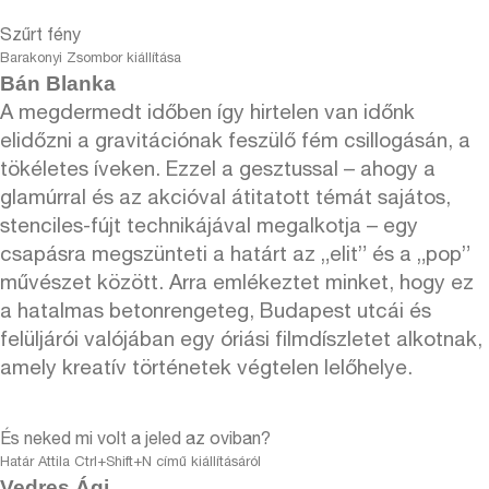
Szűrt fény
Barakonyi Zsombor kiállítása
Bán Blanka
A megdermedt időben így hirtelen van időnk
elidőzni a gravitációnak feszülő fém csillogásán, a
tökéletes íveken. Ezzel a gesztussal – ahogy a
glamúrral és az akcióval átitatott témát sajátos,
stenciles-fújt technikájával megalkotja – egy
csapásra megszünteti a határt az „elit” és a „pop”
művészet között. Arra emlékeztet minket, hogy ez
a hatalmas betonrengeteg, Budapest utcái és
felüljárói valójában egy óriási filmdíszletet alkotnak,
amely kreatív történetek végtelen lelőhelye.
És neked mi volt a jeled az oviban?
Határ Attila Ctrl+Shift+N című kiállításáról
Vedres Ági