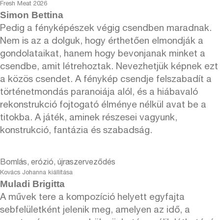
Fresh Meat 2026
Simon Bettina
Pedig a fényképészek végig csendben maradnak.
Nem is az a dolguk, hogy érthetően elmondják a
gondolataikat, hanem hogy bevonjanak minket a
csendbe, amit létrehoztak. Nevezhetjük képnek ezt
a közös csendet. A fénykép csendje felszabadít a
történetmondás paranoiája alól, és a hiábavaló
rekonstrukció fojtogató élménye nélkül avat be a
titokba. A játék, aminek részesei vagyunk,
konstrukció, fantázia és szabadság.
Bomlás, erózió, újraszerveződés
Kovács Johanna kiállítása
Muladi Brigitta
A művek tere a kompozíció helyett egyfajta
sebfelületként jelenik meg, amelyen az idő, a