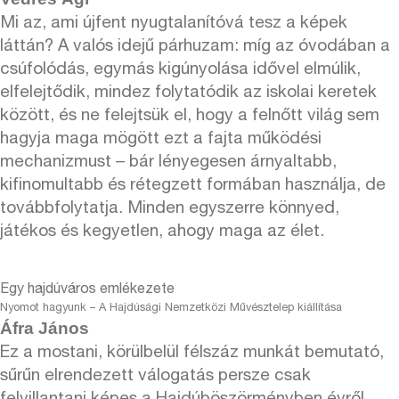
Mi az, ami újfent nyugtalanítóvá tesz a képek
láttán? A valós idejű párhuzam: míg az óvodában a
csúfolódás, egymás kigúnyolása idővel elmúlik,
elfelejtődik, mindez folytatódik az iskolai keretek
között, és ne felejtsük el, hogy a felnőtt világ sem
hagyja maga mögött ezt a fajta működési
mechanizmust – bár lényegesen árnyaltabb,
kifinomultabb és rétegzett formában használja, de
továbbfolytatja. Minden egyszerre könnyed,
játékos és kegyetlen, ahogy maga az élet.
Egy hajdúváros emlékezete
Nyomot hagyunk – A Hajdúsági Nemzetközi Művésztelep kiállítása
Áfra János
Ez a mostani, körülbelül félszáz munkát bemutató,
sűrűn elrendezett válogatás persze csak