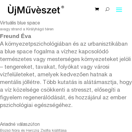
Virtuális blue space
avagy strand a Királyhágó téren
Freund Éva
A környezetpszichológiában és az urbanisztikában
a blue space fogalma a vízhez kapcsolódó
természetes vagy mesterséges környezeteket jelöli
– tengereket, tavakat, folyókat vagy városi
vízfelületeket, amelyek kedvezően hatnak a
mentális jóllétre. Több kutatás is alátámasztja, hogy
a víz közelsége csökkenti a stresszt, elősegíti a
figyelem regenerálódását, és hozzájárul az ember
pszichológiai egészségéhez.
Ariadné válaszúton
Bozsó Nóra és Herczig Zsófia kiállítása