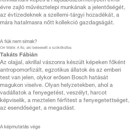
felvillantani képes a Hajdúböszörményben évről
évre zajló művésztelepi munkának a jelentőségét,
az évtizedeknek a szellemi-tárgyi hozadékát, a
mára hatalmasra nőtt kollekció gazdagságát.
A fiúk nem sírnak?
Orr Máté: A fiú, aki beleesett a szökőkútba
Takáts Fábián
Az olajjal, akrillal vászonra készült képeken főként
antropomorfizált, egzotikus állatok és az emberi
test van jelen, olykor erősen Bosch hatását
magukon viselve. Olyan helyzetekben, ahol a
vadállatok a fenyegetést, veszélyt, harcot
képviselik, a meztelen férfitest a fenyegetettséget,
az esendőséget, a megadást.
A képmutatás vége