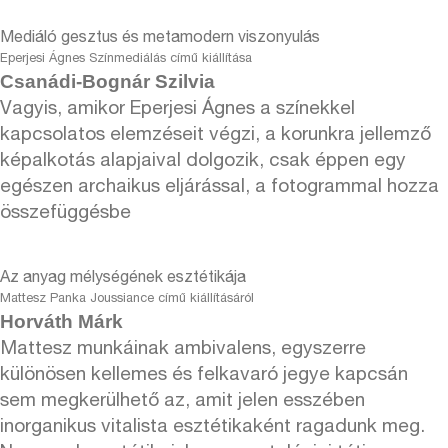
Mediáló gesztus és metamodern viszonyulás
Eperjesi Ágnes Színmediálás című kiállítása
Csanádi-Bognár Szilvia
Vagyis, amikor Eperjesi Ágnes a színekkel
kapcsolatos elemzéseit végzi, a korunkra jellemző
képalkotás alapjaival dolgozik, csak éppen egy
egészen archaikus eljárással, a fotogrammal hozza
összefüggésbe
Az anyag mélységének esztétikája
Mattesz Panka Joussiance című kiállításáról
Horváth Márk
Mattesz munkáinak ambivalens, egyszerre
különösen kellemes és felkavaró jegye kapcsán
sem megkerülhető az, amit jelen esszében
inorganikus vitalista esztétikaként ragadunk meg.