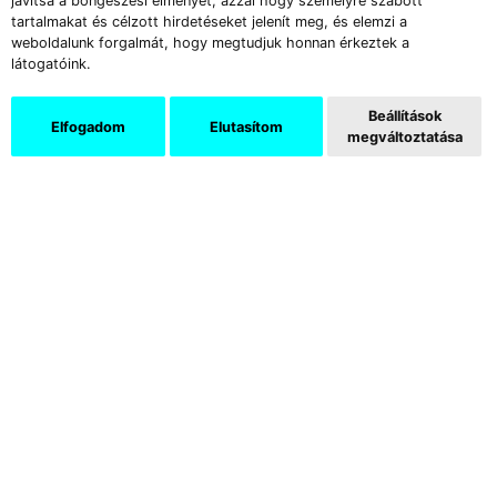
javítsa a böngészési élményét, azzal hogy személyre szabott
tartalmakat és célzott hirdetéseket jelenít meg, és elemzi a
weboldalunk forgalmát, hogy megtudjuk honnan érkeztek a
látogatóink.
Robert Roest
Beállítások
: Barael ╱ 2023 ╱ olaj,
Elfogadom
Elutasítom
megváltoztatása
vászon ╱ 198×140 cm ╱ Fotó: Alex
Yudzon ╱ A művész jóvoltából
8╱
„Egy évvel ezelőtt egy nap alatt állítottuk
össze a koncepciót arról, hogy mit fogunk
csinálni egy év múlva. Húzós, de remek,
egészestés program volt. Kezünkbe vettünk
egy Bataille-ról szóló könyvet, Horváth Márk
és Lovász Ádám Látomások a lefejezésről
című kötetét, aminek a borítóján egy 2016-os
alkotásunk, A felvilágosodás igazi arca reprója