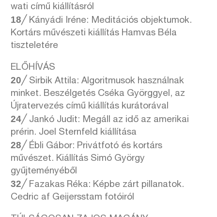
wati című kiállításról
18
╱ Kányádi Iréne: Meditációs objektumok.
Kortárs művészeti kiállítás Hamvas Béla
tiszteletére
ELŐHÍVÁS
20
╱ Sirbik Attila: Algoritmusok használnak
minket. Beszélgetés Cséka Györggyel, az
Újratervezés című kiállítás kurátorával
24
╱ Jankó Judit: Megáll az idő az amerikai
prérin. Joel Sternfeld kiállítása
28
╱ Ébli Gábor: Privátfotó és kortárs
művészet. Kiállítás Simó György
gyűjteményéből
32
╱ Fazakas Réka: Képbe zárt pillanatok.
Cedric af Geijersstam fotóiról