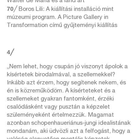
Walter de Maria és a land art
70
╱ Boros Lili: A kiállítási installáció mint
múzeumi program. A Picture Gallery in
Transformation című gyűjteményi kiállítás
4╱
„Nem lehet, hogy csupán jó viszonyt ápolok a
kísértetek birodalmával, a szellemekkel?
Inkább azt érzem, hogy segítenek nekem, és
én is közreműködöm. A kísérteteket és a
szellemeket gyakran fantomként, érzéki
csalódásként vagy pusztán a képzelet
szüleményeként értelmezzük. Magamat
azonban schopenhaueriánus-jungi idealistának
mondanám, aki üdvözli azt a felfogást, hogy a