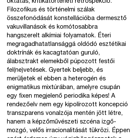
oktatás, kritikatörténeti retrospekció.
Filozofikus és történelmi szálak
összefonódását konstellációba dermesztő
vakuvillanások és komótosabbra
hangszerelt alkímiai folyamatok. Éteri
megragadhatatlansággá oldódó esztétikai
doktrínák és kacagtatóan guruló,
álabsztrakt elemekből púpozott festői
fel(ne)vetések. Gyertek beljebb, és
merüljetek el ebben a heterogén és
enigmatikus mixtúrában, amelyre csupán
egy fixen megjelenő periodika képes! A
rendezőelv nem egy kipolírozott koncepció
transzparens vonalzója mentén jött létre,
hanem a képzőművészeti szcéna izgő-
mozgó, velős irracionalitását tükrözi. Éppen