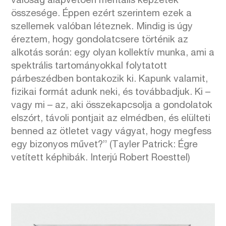
valóság alapvetően mentális képzetek
összesége. Éppen ezért szerintem ezek a
szellemek valóban léteznek. Mindig is úgy
éreztem, hogy gondolatcsere történik az
alkotás során: egy olyan kollektív munka, ami a
spektrális tartományokkal folytatott
párbeszédben bontakozik ki. Kapunk valamit,
fizikai formát adunk neki, és továbbadjuk. Ki –
vagy mi – az, aki összekapcsolja a gondolatok
elszórt, távoli pontjait az elmédben, és elülteti
benned az ötletet vagy vágyat, hogy megfess
egy bizonyos művet?” (Tayler Patrick: Égre
vetített képhibák. Interjú Robert Roesttel)