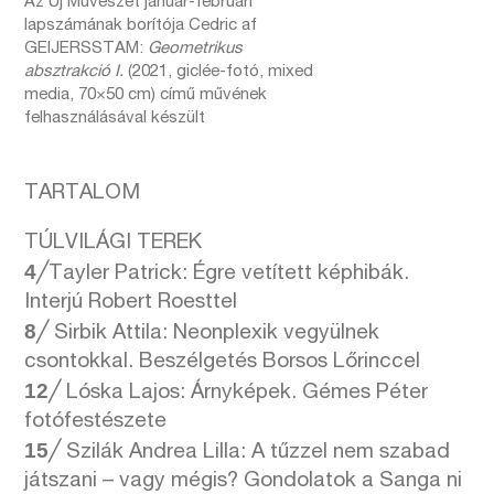
Az Új Művészet január-februári
lapszámának borítója Cedric af
GEIJERSSTAM:
Geometrikus
absztrakció I.
(2021, giclée-fotó, mixed
media, 70×50 cm) című művének
felhasználásával készült
TARTALOM
TÚLVILÁGI TEREK
4
╱Tayler Patrick: Égre vetített képhibák.
Interjú Robert Roesttel
8
╱ Sirbik Attila: Neonplexik vegyülnek
csontokkal. Beszélgetés Borsos Lőrinccel
12
╱ Lóska Lajos: Árnyképek. Gémes Péter
fotófestészete
15
╱ Szilák Andrea Lilla: A tűzzel nem szabad
játszani – vagy mégis? Gondolatok a Sanga ni