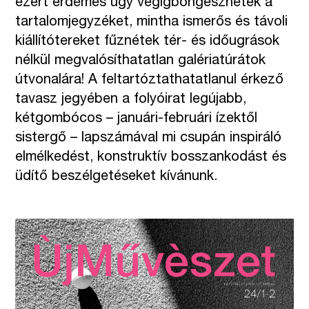
ezért érdemes úgy végigböngésznetek a
tartalomjegyzéket, mintha ismerős és távoli
kiállítótereket fűznétek tér- és időugrások
nélkül megvalósíthatatlan galériatúrátok
útvonalára! A feltartóztathatatlanul érkező
tavasz jegyében a folyóirat legújabb,
kétgombócos – januári-februári ízektől
sistergő – lapszámával mi csupán inspiráló
elmélkedést, konstruktív bosszankodást és
üdítő beszélgetéseket kívánunk.