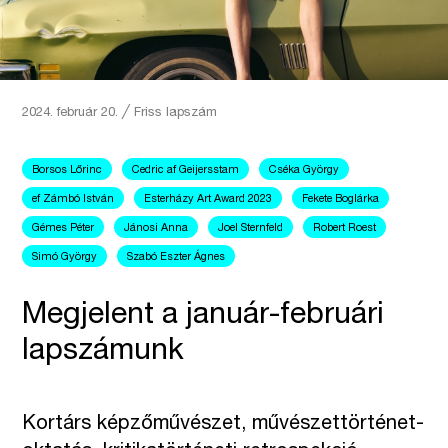
2024. február 20.
╱
Friss lapszám
Borsos Lőrinc
Cedric af Geijersstam
Cséka György
ef Zámbó István
Esterházy Art Award 2023
Fekete Boglárka
Gémes Péter
Jánosi Anna
Joel Sternfeld
Robert Roest
Simó György
Szabó Eszter Ágnes
Megjelent a január-februári
lapszámunk
Kortárs képzőművészet, művészettörténet-