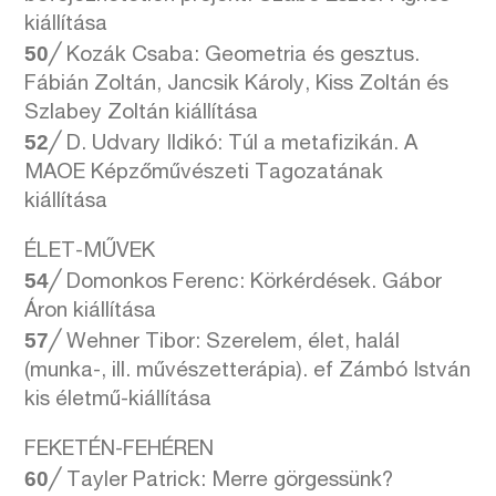
kiállítása
50
╱ Kozák Csaba: Geometria és gesztus.
Fábián Zoltán, Jancsik Károly, Kiss Zoltán és
Szlabey Zoltán kiállítása
52
╱ D. Udvary Ildikó: Túl a metafizikán. A
MAOE Képzőművészeti Tagozatának
kiállítása
ÉLET-MŰVEK
54
╱ Domonkos Ferenc: Körkérdések. Gábor
Áron kiállítása
57
╱ Wehner Tibor: Szerelem, élet, halál
(munka-, ill. művészetterápia). ef Zámbó István
kis életmű-kiállítása
FEKETÉN-FEHÉREN
60
╱ Tayler Patrick: Merre görgessünk?