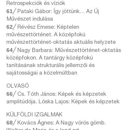
Retrospekciók és víziók
61
╱ Pataki Gábor: Így jöttünk… Az Új
Művészet indulása
62
╱ Révész Emese: Képtelen
művészettörténet. A középfokú
művészettörténet-oktatás aktuális helyzete
64
╱ Nagy Barbara: Művészettörténet-oktatás
középfokon. A tantárgy középfokú
tanításának strukturális jellemzői és
sajátosságai a közelmúltban
OLVASÓ
66
╱ Cs. Tóth János: Képek és képzetek
amplitúdója. Lóska Lajos: Képek és képzetek
KÜLFÖLDI IZGALMAK
68
╱ Kovács Ágnes: A Nagy vörös gömb.