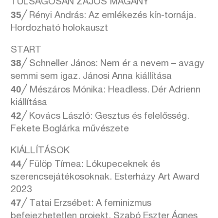
TÚLSÁGOSAN ZAJOS MAGÁNY
35
╱ Rényi András: Az emlékezés kín-tornája.
Hordozható holokauszt
START
38
╱ Schneller János: Nem ér a nevem – avagy
semmi sem igaz. Jánosi Anna kiállítása
40
╱ Mészáros Mónika: Headless. Dér Adrienn
kiállítása
42
╱ Kovács László: Gesztus és felelősség.
Fekete Boglárka művészete
KIÁLLÍTÁSOK
44
╱ Fülöp Tímea: Lókupeceknek és
szerencsejátékosoknak. Esterházy Art Award
2023
47
╱ Tatai Erzsébet: A feminizmus
befejezhetetlen projekt. Szabó Eszter Ágnes