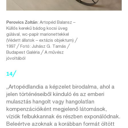
Perovics Zoltán
: Artopéd Balansz –
Küllős kerekű bádog kocsi üveg
gúlával, wc-papír marionettekkel
(Védett állatok – extázis objektum) ╱
1997 ╱ Fotó: Juhász G. Tamás ╱
Budapest Galéria ╱ A művész
jóvoltából
14╱
„Artopédlandia a képzelet birodalma, ahol a
jelen történéseiből kiinduló és az emberi
mulasztás hangolt vagy hangolatlan
kompenzációiként megjelenő látomások,
víziók felbukkannak és részben exponálódnak.
Beleértve azoknak a korábban formát öltött