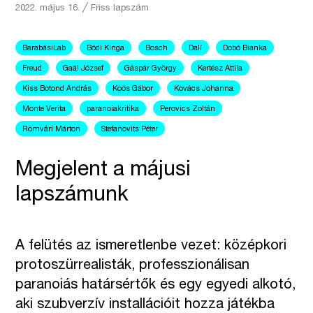
2022. május 16.
╱
Friss lapszám
BarabásiLab
Bódi Kinga
Bosch
Dalí
Dobó Bianka
Freud
Gaál József
Gáspár György
Kertész Attila
Kiss Botond András
Koós Gábor
Kovács Johanna
Monte Verita
paranoiakritika
Perovics Zoltán
Romvári Márton
Stefanovits Péter
Megjelent a májusi
lapszámunk
A felütés az ismeretlenbe vezet: középkori
protoszürrealisták, professzionálisan
paranoiás határsértők és egy egyedi alkotó,
aki szubverzív installációit hozza játékba