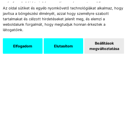
évfordulóját, idén pedig százesztendős
Az oldal sütiket és egyéb nyomkövető technológiákat alkalmaz, hogy
Miskolci Művésztelep jubileumát.” (Révész
javítsa a böngészési élményét, azzal hogy személyre szabott
Emese: Szivárványidentitás. Koós Gábor
tartalmakat és célzott hirdetéseket jelenít meg, és elemzi a
weboldalunk forgalmát, hogy megtudjuk honnan érkeztek a
díjnyertes műve Krakkóban és Miskolcon)
látogatóink.
Beállítások
Elfogadom
Elutasítom
megváltoztatása