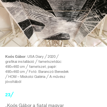
Koós Gábor
: USA Diary ╱ 2020 ╱
grafikai installáció ╱ fametszetdúc:
490×460 cm ╱ fametszet, papír:
490×460 cm ╱ Fotó: Baranczó Benedek
╱ HOM – Miskolci Galéria ╱ A művész
jóvoltából
23╱
„Koós Gábor a fiatal magyar