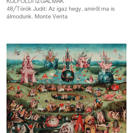
KÜLFÖLDI IZGALMAK
48╱Török Judit: Az igaz hegy, amiről ma is
álmodunk. Monte Verita