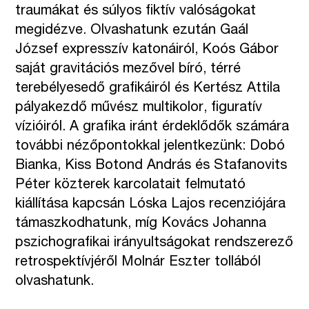
traumákat és súlyos fiktív valóságokat
megidézve. Olvashatunk ezután Gaál
József expresszív katonáiról, Koós Gábor
saját gravitációs mezővel bíró, térré
terebélyesedő grafikáiról és Kertész Attila
pályakezdő művész multikolor, figuratív
vízióiról. A grafika iránt érdeklődők számára
további nézőpontokkal jelentkezünk: Dobó
Bianka, Kiss Botond András és Stafanovits
Péter közterek karcolatait felmutató
kiállítása kapcsán Lóska Lajos recenziójára
támaszkodhatunk, míg Kovács Johanna
pszichografikai irányultságokat rendszerező
retrospektívjéről Molnár Eszter tollából
olvashatunk.