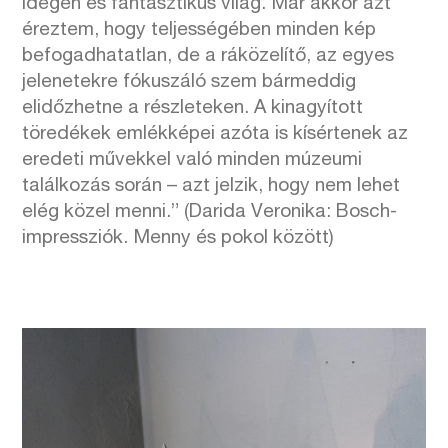
idegen és fantasztikus világ. Már akkor azt
éreztem, hogy teljességében minden kép
befogadhatatlan, de a ráközelítő, az egyes
jelenetekre fókuszáló szem bármeddig
elidőzhetne a részleteken. A kinagyított
töredékek emlékképei azóta is kísértenek az
eredeti művekkel való minden múzeumi
találkozás során – azt jelzik, hogy nem lehet
elég közel menni.” (Darida Veronika: Bosch-
impressziók. Menny és pokol között)