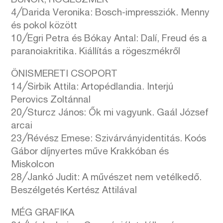
BŰNÖK, RÖGESZMÉK
4╱Darida Veronika: Bosch-impressziók. Menny
és pokol között
10╱Egri Petra és Bókay Antal: Dalí, Freud és a
paranoiakritika. Kiállítás a rögeszmékről
ÖNISMERETI CSOPORT
14╱Sirbik Attila: Artopédlandia. Interjú
Perovics Zoltánnal
20╱Sturcz János: Ők mi vagyunk. Gaál József
arcai
23╱Révész Emese: Szivárványidentitás. Koós
Gábor díjnyertes műve Krakkóban és
Miskolcon
28╱Jankó Judit: A művészet nem vetélkedő.
Beszélgetés Kertész Attilával
MÉG GRAFIKA