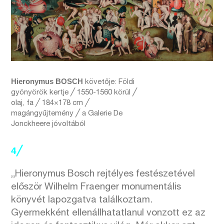
Hieronymus BOSCH
követője: Földi
gyönyörök kertje ╱ 1550-1560 körül ╱
olaj, fa ╱ 184×178 cm ╱
magángyűjtemény ╱ a Galerie De
Jonckheere jóvoltából
4╱
„Hieronymus Bosch rejtélyes festészetével
először Wilhelm Fraenger monumentális
könyvét lapozgatva találkoztam.
Gyermekként ellenállhatatlanul vonzott ez az