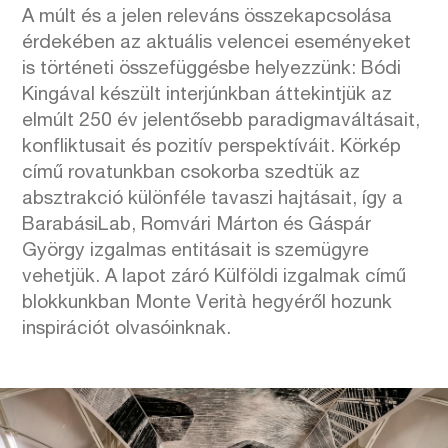
A múlt és a jelen releváns összekapcsolása
érdekében az aktuális velencei eseményeket
is történeti összefüggésbe helyezzünk: Bódi
Kingával készült interjúnkban áttekintjük az
elmúlt 250 év jelentősebb paradigmaváltásait,
konfliktusait és pozitív perspektíváit. Körkép
című rovatunkban csokorba szedtük az
absztrakció különféle tavaszi hajtásait, így a
BarabásiLab, Romvári Márton és Gáspár
György izgalmas entitásait is szemügyre
vehetjük. A lapot záró Külföldi izgalmak című
blokkunkban Monte Verità hegyéről hozunk
inspirációt olvasóinknak.