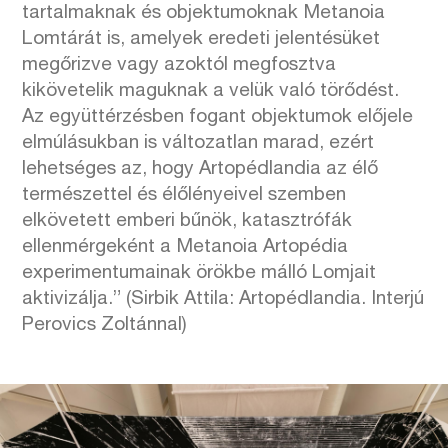
tartalmaknak és objektumoknak Metanoia
Lomtárát is, amelyek eredeti jelentésüket
megőrizve vagy azoktól megfosztva
kikövetelik maguknak a velük való törődést.
Az együttérzésben fogant objektumok előjele
elmúlásukban is változatlan marad, ezért
lehetséges az, hogy Artopédlandia az élő
természettel és élőlényeivel szemben
elkövetett emberi bűnök, katasztrófák
ellenmérgeként a Metanoia Artopédia
experimentumainak örökbe málló Lomjait
aktivizálja.” (Sirbik Attila: Artopédlandia. Interjú
Perovics Zoltánnal)