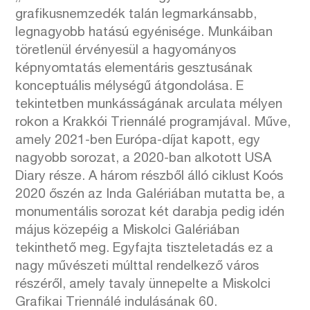
grafikusnemzedék talán legmarkánsabb,
legnagyobb hatású egyénisége. Munkáiban
töretlenül érvényesül a hagyományos
képnyomtatás elementáris gesztusának
konceptuális mélységű átgondolása. E
tekintetben munkásságának arculata mélyen
rokon a Krakkói Triennálé programjával. Műve,
amely 2021-ben Európa-díjat kapott, egy
nagyobb sorozat, a 2020-ban alkotott USA
Diary része. A három részből álló ciklust Koós
2020 őszén az Inda Galériában mutatta be, a
monumentális sorozat két darabja pedig idén
május közepéig a Miskolci Galériában
tekinthető meg. Egyfajta tiszteletadás ez a
nagy művészeti múlttal rendelkező város
részéről, amely tavaly ünnepelte a Miskolci
Grafikai Triennálé indulásának 60.