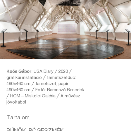
Koós Gábor
: USA Diary ╱ 2020 ╱
grafikai installáció ╱ fametszetdúc:
490×460 cm ╱ fametszet, papír:
490×460 cm ╱ Fotó: Baranczó Benedek
╱ HOM – Miskolci Galéria ╱ A művész
jóvoltából
Tartalom