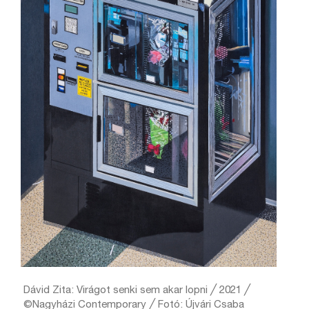
Dávid Zita: Virágot senki sem akar lopni ╱ 2021 ╱
©Nagyházi Contemporary ╱ Fotó: Újvári Csaba