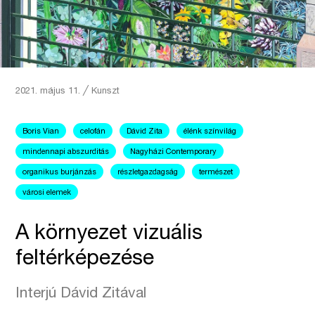
2021. május 11.
╱
Kunszt
Boris Vian
celofán
Dávid Zita
élénk színvilág
mindennapi abszurditás
Nagyházi Contemporary
organikus burjánzás
részletgazdagság
természet
városi elemek
A környezet vizuális
feltérképezése
Interjú Dávid Zitával