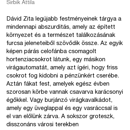
Sirbik Attila
Dávid Zita legújabb festményeinek tárgya a
mindennapi abszurditás, amely az épített
környezet és a természet találkozásának
furcsa jeleneteiből szövődik össze. Az egyik
képen párás celofánba csomagolt
hortenziacsokrot látunk, egy másikon
virágautomatát, amely azt ígéri, hogy friss
csokrot fog kidobni a pénzünkért cserébe.
Aztán fákat fest, amelyek egész évben
szorosan körbe vannak csavarva karácsonyi
égőkkel. Vagy burjánzó virágkavalkádot,
amely egy üveglappal és egy vasráccsal is
el van előlünk zárva. A sokszor groteszk,
disszonáns városi terekben