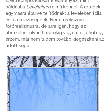
szerű kompozíciókat eredményez, mint
például a
Levéltakaró
című képnél. A rétegek
egymásra épülve telítődnek: a leveleken fólia
és azon vízcseppek. Nem törekszem
fotórealizmusra, de arra igen, hogy az
ábrázolást olyan határokig vigyem el, ahol úgy
érzem, már nem tudom tovább kiegészíteni az
adott képet.