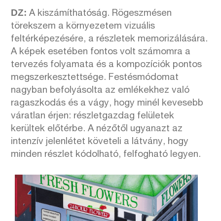
DZ:
A kiszámíthatóság. Rögeszmésen
törekszem a környezetem vizuális
feltérképezésére, a részletek memorizálására.
A képek esetében fontos volt számomra a
tervezés folyamata és a kompozíciók pontos
megszerkesztettsége. Festésmódomat
nagyban befolyásolta az emlékekhez való
ragaszkodás és a vágy, hogy minél kevesebb
váratlan érjen: részletgazdag felületek
kerültek előtérbe. A nézőtől ugyanazt az
intenzív jelenlétet követeli a látvány, hogy
minden részlet kódolható, felfogható legyen.