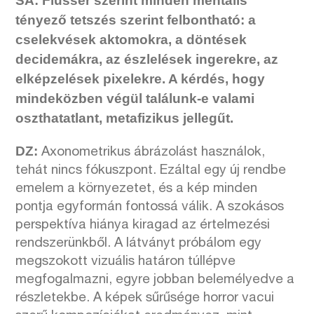
SA: Flusser szerint minden mentális
t
é
nyező tetsz
é
s szerint felbonthat
ó
: a
cselekv
é
sek aktomokra, a d
ö
nt
é
sek
decidemákra, az
é
szlel
é
sek ingerekre, az
elk
é
pzel
é
sek pixelekre. A k
é
rd
é
s, hogy
mindek
ö
zben v
é
gül találunk-e valami
oszthatatlant, metafizikus jellegű
t
.
DZ:
Axonometrikus ábrázolást használok,
tehát nincs fókuszpont. Ezáltal egy új rendbe
emelem a környezetet, és a kép minden
pontja egyformán fontossá válik. A szokásos
perspektíva hiánya kiragad az értelmezési
rendszerünkből. A látványt próbálom egy
megszokott vizuális határon túllépve
megfogalmazni, egyre jobban belemélyedve a
részletekbe. A képek sűrűsége horror vacui