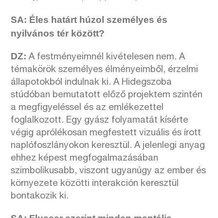
SA: É
les hat
árt húzol szem
é
lyes
é
s
nyilvá
nos t
é
r k
ö
z
ö
tt?
DZ:
A festményeimnél kivételesen nem. A
témakörök személyes élményeimből, érzelmi
állapotokból indulnak ki. A Hidegszoba
stúdóban bemutatott előző projektem szintén
a megfigyeléssel és az emlékezettel
foglalkozott. Egy gyász folyamatát kísérte
végig aprólékosan megfestett vizuális és írott
naplófoszlányokon keresztül. A jelenlegi anyag
ehhez képest megfogalmazásában
szimbolikusabb, viszont ugyanúgy az ember és
környezete közötti interakción keresztül
bontakozik ki.