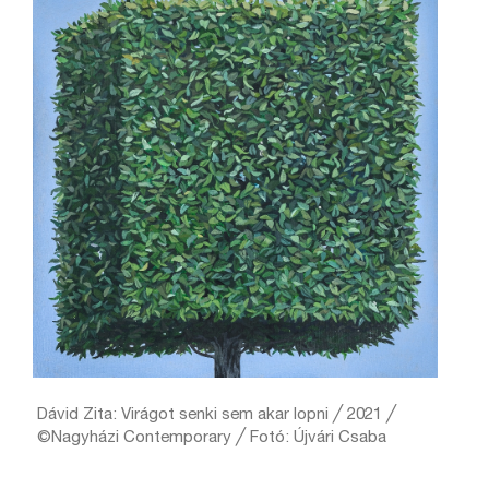
Dávid Zita: Virágot senki sem akar lopni ╱ 2021 ╱
©Nagyházi Contemporary ╱ Fotó: Újvári Csaba