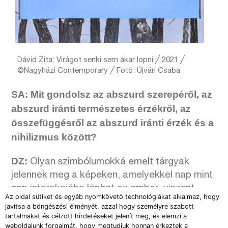
Dávid Zita: Virágot senki sem akar lopni ╱ 2021 ╱
©Nagyházi Contemporary ╱ Fotó: Újvári Csaba
SA: Mit gondolsz az abszurd szerep
é
ről, az
abszurd irá
nti term
é
szetes
é
rz
é
kről, az
ö
sszefü
gg
é
sről az abszurd irá
nti
é
rz
é
k
é
s a
nihilizmus k
ö
z
ö
tt?
DZ:
Olyan szimbólumokká emelt tárgyak
jelennek meg a képeken, amelyekkel nap mint
nap interakcióba léphet az ember, viszont
Az oldal sütiket és egyéb nyomkövető technológiákat alkalmaz, hogy
abszurd megjelenésüket természetesnek
javítsa a böngészési élményét, azzal hogy személyre szabott
fogadjuk el. Környezetem megfigyelése során
tartalmakat és célzott hirdetéseket jelenít meg, és elemzi a
weboldalunk forgalmát, hogy megtudjuk honnan érkeztek a