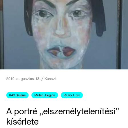
2019. augusztus 13.
╱
Kunszt
KAS Galéria
Muladi Brigitta
Palkó Tibor
A portré „elszemélytelenítési”
kísérlete