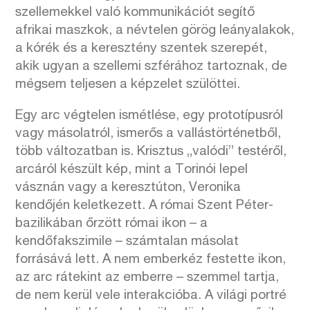
szellemekkel való kommunikációt segítő
afrikai maszkok, a névtelen görög leányalakok,
a kórék és a keresztény szentek szerepét,
akik ugyan a szellemi szférához tartoznak, de
mégsem teljesen a képzelet szülöttei.
Egy arc végtelen ismétlése, egy prototípusról
vagy másolatról, ismerős a vallástörténetből,
több változatban is. Krisztus „valódi” testéről,
arcáról készült kép, mint a Torinói lepel
vásznán vagy a keresztúton, Veronika
kendőjén keletkezett. A római Szent Péter-
bazilikában őrzött római ikon – a
kendőfakszimile – számtalan másolat
forrásává lett. A nem emberkéz festette ikon,
az arc rátekint az emberre – szemmel tartja,
de nem kerül vele interakcióba. A világi portré