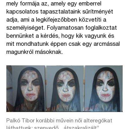
mely formája az, amely egy emberrel
kapcsolatos tapasztalataink sűrítményét
adja, ami a legkifejezőbben közvetíti a
személyiséget. Folyamatosan foglalkoztat
bennünket a kérdés, hogy kik vagyunk és
mit mondhatunk éppen csak egy arcmással
magunkról másoknak.
Palkó Tibor korábbi művein női alteregókat
láthattunk: szenvedő, „átszakralizált”,