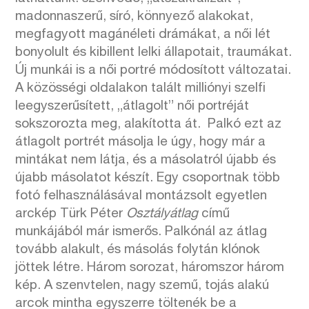
madonnaszerű, síró, könnyező alakokat,
megfagyott magánéleti drámákat, a női lét
bonyolult és kibillent lelki állapotait, traumákat.
Új munkái is a női portré módosított változatai.
A közösségi oldalakon talált milliónyi szelfi
leegyszerűsített, „átlagolt” női portréját
sokszorozta meg, alakította át. Palkó ezt az
átlagolt portrét másolja le úgy, hogy már a
mintákat nem látja, és a másolatról újabb és
újabb másolatot készít. Egy csoportnak több
fotó felhasználásával montázsolt egyetlen
arckép Türk Péter
Osztályátlag
című
munkájából már ismerős. Palkónál az átlag
tovább alakult, és másolás folytán klónok
jöttek létre. Három sorozat, háromszor három
kép. A szenvtelen, nagy szemű, tojás alakú
arcok mintha egyszerre töltenék be a