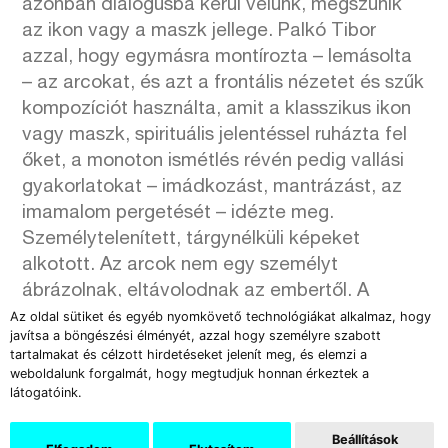
azonban dialógusba kerül velünk, megszűnik
az ikon vagy a maszk jellege. Palkó Tibor
azzal, hogy egymásra montírozta – lemásolta
– az arcokat, és azt a frontális nézetet és szűk
kompozíciót használta, amit a klasszikus ikon
vagy maszk, spirituális jelentéssel ruházta fel
őket, a monoton ismétlés révén pedig vallási
gyakorlatokat – imádkozást, mantrázást, az
imamalom pergetését – idézte meg.
Személytelenített, tárgynélküli képeket
alkotott. Az arcok nem egy személyt
ábrázolnak, eltávolodnak az embertől. A
másolás folyamata a személyiség
Az oldal sütiket és egyéb nyomkövető technológiákat alkalmaz, hogy
javítsa a böngészési élményét, azzal hogy személyre szabott
megsemmisítéséhez vezet.
tartalmakat és célzott hirdetéseket jelenít meg, és elemzi a
weboldalunk forgalmát, hogy megtudjuk honnan érkeztek a
látogatóink.
Beállítások