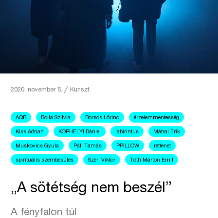
2020. november 5.
╱
Kunszt
AQB
Bolla Szilvia
Borsos Lőrinc
érzelemmentesség
Kiss Adrian
KOPHELYI Dániel
labirintus
Mátrai Erik
Muskovics Gyula
Páll Tamás
PPILLOW
rettenet
spirituális szembesülés
Szeri Viktor
Tóth Márton Emil
„A sötétség nem beszél”
A fényfalon túl