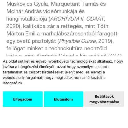
Muskovics Gyula, Marquetant Tamás és
Molnár András videómunkája és
hanginstallációja (
ARCHÍVUM II, ODAÁT
,
2020), kalitkába zár a rettegés, mint Tóth
Márton Emil a marhalábszárcsontból faragott
egylövetű pisztolyát (
Physible Curse
, 2019),
fellógat minket a technokultúra neonzöld
kötele, mint Kophelyi Dániel a kis zsákjait (
GLO
Az oldal sütiket és egyéb nyomkövető technológiákat alkalmaz, hogy
DOWN
, 2020), és nem hoz megnyugvást az
javítsa a böngészési élményét, azzal hogy személyre szabott
„ok buddy” felirat. Nincs menekvés, mert mi
tartalmakat és célzott hirdetéseket jelenít meg, és elemzi a
weboldalunk forgalmát, hogy megtudjuk honnan érkeztek a
vagyunk a vad és a vadász is, a tőr és a seb,
látogatóink.
ahogy Bolla Szilvia munkájának címe állítja
(
And me I am your dagger, you know I am your
Beállítások
Elfogadom
Elutasítom
wound
, 2020) – a kiállítás nem a világ
megváltoztatása
romlottságával próbál szembesíteni, hanem a
bennünk rejlő, állatias ösztönökkel, azzal, hogy
minden pusztítás egyben önpusztítás is.