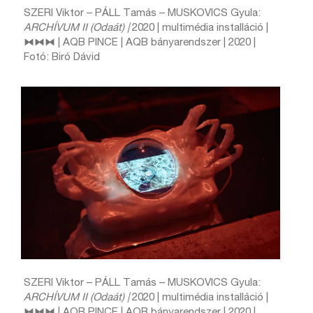
SZERI Viktor – PÁLL Tamás – MUSKOVICS Gyula:
ARCHÍVUM II (Odaát) |
2020 | multimédia installáció |
⧓⧓⧓ | AQB PINCE | AQB bányarendszer | 2020 |
Fotó: Biró Dávid
SZERI Viktor – PÁLL Tamás – MUSKOVICS Gyula:
ARCHÍVUM II (Odaát) |
2020 | multimédia installáció |
⧓⧓⧓ | AQB PINCE | AQB bányarendszer | 2020 |