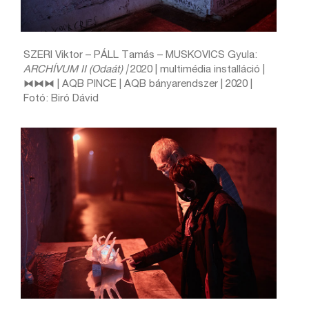
SZERI Viktor – PÁLL Tamás – MUSKOVICS Gyula:
ARCHÍVUM II (Odaát) |
2020 | multimédia installáció |
⧓⧓⧓ | AQB PINCE | AQB bányarendszer | 2020 |
Fotó: Biró Dávid