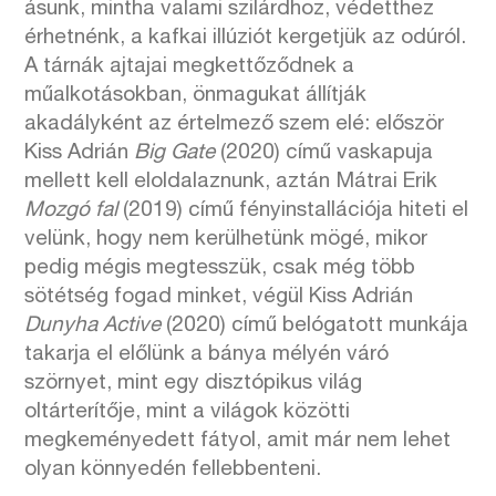
ásunk, mintha valami szilárdhoz, védetthez
érhetnénk, a kafkai illúziót kergetjük az odúról.
A tárnák ajtajai megkettőződnek a
műalkotásokban, önmagukat állítják
akadályként az értelmező szem elé: először
Kiss Adrián
Big Gate
(2020) című vaskapuja
mellett kell eloldalaznunk, aztán Mátrai Erik
Mozgó fal
(2019) című fényinstallációja hiteti el
velünk, hogy nem kerülhetünk mögé, mikor
pedig mégis megtesszük, csak még több
sötétség fogad minket, végül Kiss Adrián
Dunyha Active
(2020) című belógatott munkája
takarja el előlünk a bánya mélyén váró
szörnyet, mint egy disztópikus világ
oltárterítője, mint a világok közötti
megkeményedett fátyol, amit már nem lehet
olyan könnyedén fellebbenteni.