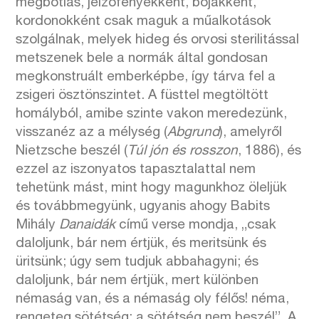
megbotlás, jelzőfényekként, bójákként,
kordonokként csak maguk a műalkotások
szolgálnak, melyek hideg és orvosi sterilitással
metszenek bele a normák által gondosan
megkonstruált emberképbe, így tárva fel a
zsigeri ösztönszintet. A füsttel megtöltött
homályból, amibe szinte vakon meredezünk,
visszanéz az a mélység (
Abgrund
), amelyről
Nietzsche beszél (
Túl jón és rosszon
, 1886), és
ezzel az iszonyatos tapasztalattal nem
tehetünk mást, mint hogy magunkhoz öleljük
és továbbmegyünk, ugyanis ahogy Babits
Mihály
Danaidák
című verse mondja, „csak
daloljunk, bár nem értjük, és meritsünk és
üritsünk; úgy sem tudjuk abbahagyni; és
daloljunk, bár nem értjük, mert különben
némaság van, és a némaság oly félős! néma,
rengeteg sötétség: a sötétség nem beszél”. A