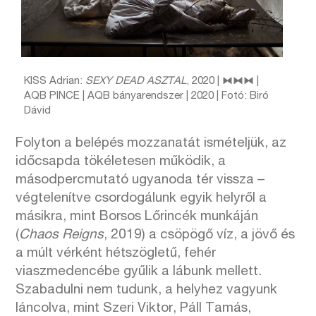
KISS Adrian:
SEXY DEAD ASZTAL
, 2020 | ⧓⧓⧓ |
AQB PINCE | AQB bányarendszer | 2020 | Fotó: Biró
Dávid
Folyton a belépés mozzanatát ismételjük, az
időcsapda tökéletesen működik, a
másodpercmutató ugyanoda tér vissza –
végtelenítve csordogálunk egyik helyről a
másikra, mint Borsos Lőrincék munkáján
(
Chaos Reigns
, 2019) a csöpögő víz, a jövő és
a múlt vérként hétszögletű, fehér
viaszmedencébe gyűlik a lábunk mellett.
Szabadulni nem tudunk, a helyhez vagyunk
láncolva, mint Szeri Viktor, Páll Tamás,