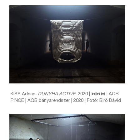
KISS Adrian:
DUNYHA ACTIVE
, 2020 | ⧓⧓⧓ | AQB
PINCE | AQB bányarendszer | 2020 | Fotó: Biró Dávid