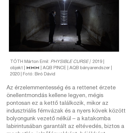
TÓTH Márton Emil:
PHYSIBLE CURSE |
2019 |
objekt | ⧓⧓⧓ | AQB PINCE | AQB bányarendszer |
2020 | Fotó: Biró Dávid
Az érzelemmentesség és a rettenet érzete
önellentmondás kellene legyen, mégis
pontosan ez a kettő találkozik, mikor az
indusztriális fémvázak és a nyers kövek között
bolyongunk vezető nélkül – a katakomba
labirintusában garantált az eltévedés, biztos a