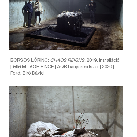
BORSOS LŐRINC:
CHAOS REIGNS
, 2019, installáció
| ⧓⧓⧓ | AQB PINCE | AQB bányarendszer | 2020 |
Fotó: Biró Dávid