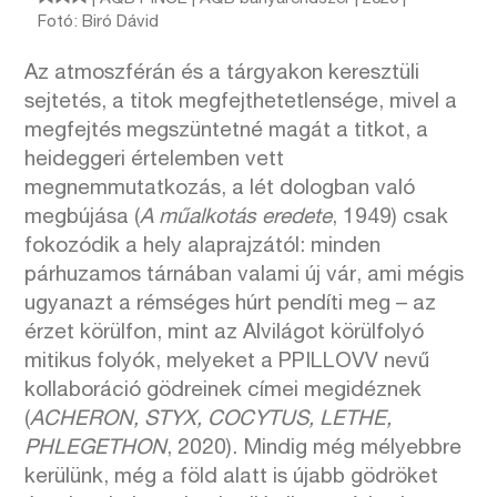
Fotó: Biró Dávid
Az atmoszférán és a tárgyakon keresztüli
sejtetés, a titok megfejthetetlensége, mivel a
megfejtés megszüntetné magát a titkot, a
heideggeri értelemben vett
megnemmutatkozás, a lét dologban való
megbújása (
A műalkotás eredete
, 1949) csak
fokozódik a hely alaprajzától: minden
párhuzamos tárnában valami új vár, ami mégis
ugyanazt a rémséges húrt pendíti meg – az
érzet körülfon, mint az Alvilágot körülfolyó
mitikus folyók, melyeket a PPILLOVV nevű
kollaboráció gödreinek címei megidéznek
(
ACHERON, STYX, COCYTUS, LETHE,
PHLEGETHON
, 2020). Mindig még mélyebbre
kerülünk, még a föld alatt is újabb gödröket