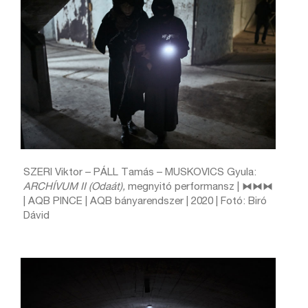
SZERI Viktor – PÁLL Tamás – MUSKOVICS Gyula:
ARCHÍVUM II (Odaát),
megnyitó performansz | ⧓⧓⧓
| AQB PINCE | AQB bányarendszer | 2020 | Fotó: Biró
Dávid