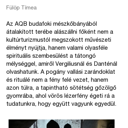
Fülöp Tímea
Az AQB budafoki mészkőbányából
átalakított terébe alászállni főként nem a
kultúrturizmustól megszokott művészeti
élményt nyújtja, hanem valami olyasféle
spirituális szembesülést a tátongó
mélységgel, amiről Vergiliusnál és Danténál
olvashatunk. A pogány vallási zarándoklat
és rituálé nem a fény felé vezet, hanem
azon túlra, a tapintható sötétség gőzölgő
gyomrába, ahol vörös lézerfény égeti rá a
tudatunkra, hogy együtt vagyunk egyedül.