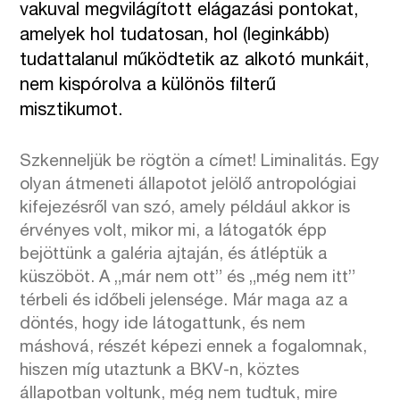
vakuval megvilágított elágazási pontokat,
amelyek hol tudatosan, hol (leginkább)
tudattalanul működtetik az alkotó munkáit,
nem kispórolva a különös filterű
misztikumot.
Szkenneljük be rögtön a címet! Liminalitás. Egy
olyan átmeneti állapotot jelölő antropológiai
kifejezésről van szó, amely például akkor is
érvényes volt, mikor mi, a látogatók épp
bejöttünk a galéria ajtaján, és átléptük a
küszöböt. A „már nem ott” és „még nem itt”
térbeli és időbeli jelensége. Már maga az a
döntés, hogy ide látogattunk, és nem
máshová, részét képezi ennek a fogalomnak,
hiszen míg utaztunk a BKV-n, köztes
állapotban voltunk, még nem tudtuk, mire