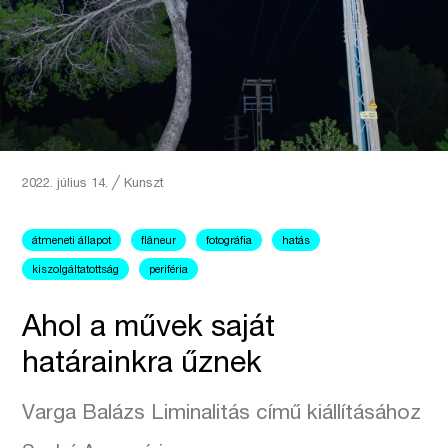
2022. július 14.
╱
Kunszt
átmeneti állapot
flâneur
fotográfia
hatás
kiszolgáltatottság
periféria
Ahol a művek saját
határainkra űznek
Varga Balázs Liminalitás című kiállításához