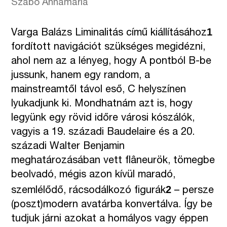
Szabó Annamária
1
Varga Balázs Liminalitás című kiállításához
fordított navigációt szükséges megidézni,
ahol nem az a lényeg, hogy A pontból B-be
jussunk, hanem egy random, a
mainstreamtől távol eső, C helyszínen
lyukadjunk ki. Mondhatnám azt is, hogy
legyünk egy rövid időre városi kószálók,
vagyis a 19. századi Baudelaire és a 20.
századi Walter Benjamin
meghatározásában vett flâneurök, tömegbe
beolvadó, mégis azon kívül maradó,
2
szemlélődő, rácsodálkozó figurák
– persze
(poszt)modern avatárba konvertálva. Így be
tudjuk járni azokat a homályos vagy éppen