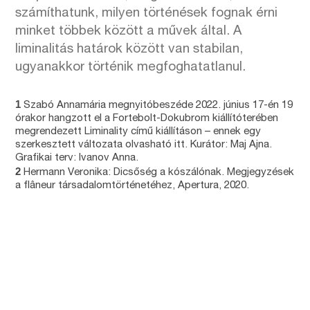
számíthatunk, milyen történések fognak érni
minket többek között a művek által. A
liminalitás határok között van stabilan,
ugyanakkor történik megfoghatatlanul.
1
Szabó Annamária megnyitóbeszéde 2022. június 17-én 19
órakor hangzott el a Fortebolt-Dokubrom kiállítóterében
megrendezett Liminality című kiállításon – ennek egy
szerkesztett változata olvasható itt. Kurátor: Maj Ajna.
Grafikai terv: Ivanov Anna.
2
Hermann Veronika: Dicsőség a kószálónak. Megjegyzések
a flâneur társadalomtörténetéhez, Apertura, 2020.