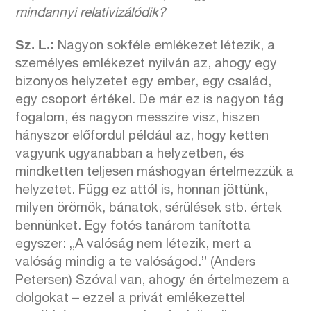
mindannyi relativizálódik?
Sz. L.:
Nagyon sokféle emlékezet létezik, a
személyes emlékezet nyilván az, ahogy egy
bizonyos helyzetet egy ember, egy család,
egy csoport értékel. De már ez is nagyon tág
fogalom, és nagyon messzire visz, hiszen
hányszor előfordul például az, hogy ketten
vagyunk ugyanabban a helyzetben, és
mindketten teljesen máshogyan értelmezzük a
helyzetet. Függ ez attól is, honnan jöttünk,
milyen örömök, bánatok, sérülések stb. értek
bennünket. Egy fotós tanárom tanította
egyszer: „A valóság nem létezik, mert a
valóság mindig a te valóságod.” (Anders
Petersen) Szóval van, ahogy én értelmezem a
dolgokat – ezzel a privát emlékezettel