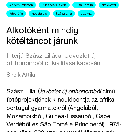
Anders Petersen
Budapest Galéria
Elsa Peralta
emlékezet
fotográfia
nosztalgia
Szász Lilla
trauma
Alkotóként mindig
kötéltáncot járunk
Interjú Szász Lillával Üdvözlet új
otthonomból c. kiállítása kapcsán
Sirbik Attila
Szász Lilla
Üdvözlet új otthonomból
című
fotóprojektjének kiindulópontja az afrikai
portugál gyarmatokról (Angolából,
Mozambikból, Guinea-Bissauból, Cape
Verdéből és São Tomé e Príncipéről) 1975-