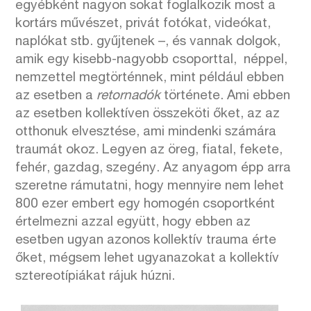
egyébként nagyon sokat foglalkozik most a
kortárs művészet, privát fotókat, videókat,
naplókat stb. gyűjtenek –, és vannak dolgok,
amik egy kisebb-nagyobb csoporttal, néppel,
nemzettel megtörténnek, mint például ebben
az esetben a
retornadók
története. Ami ebben
az esetben kollektíven összeköti őket, az az
otthonuk elvesztése, ami mindenki számára
traumát okoz. Legyen az öreg, fiatal, fekete,
fehér, gazdag, szegény. Az anyagom épp arra
szeretne rámutatni, hogy mennyire nem lehet
800 ezer embert egy homogén csoportként
értelmezni azzal együtt, hogy ebben az
esetben ugyan azonos kollektív trauma érte
őket, mégsem lehet ugyanazokat a kollektív
sztereotípiákat rájuk húzni.