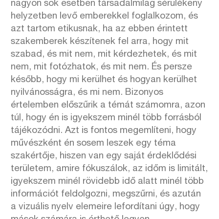
nagyon sok esetben társadalmilag sérülékeny
helyzetben levő emberekkel foglalkozom, és
azt tartom etikusnak, ha az ebben érintett
szakemberek készítenek fel arra, hogy mit
szabad, és mit nem, mit kérdezhetek, és mit
nem, mit fotózhatok, és mit nem. És persze
később, hogy mi kerülhet és hogyan kerülhet
nyilvánosságra, és mi nem. Bizonyos
értelemben előszűrik a témát számomra, azon
túl, hogy én is igyekszem minél több forrásból
tájékozódni. Azt is fontos megemlíteni, hogy
művészként én sosem leszek egy téma
szakértője, hiszen van egy saját érdeklődési
területem, amire fókuszálok, az időm is limitált,
igyekszem minél rövidebb idő alatt minél több
információt feldolgozni, megszűrni, és azután
a vizuális nyelv elemeire lefordítani úgy, hogy