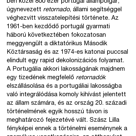
ben közel 800 ezer portugál állampolgár,
úgynevezett
retornado
, állami segítséggel
véghezvitt visszatelepítési története. Az
1961-ben kezdődő portugál gyarmati
háború következtében fokozatosan
meggyengült a diktatórikus Második
Köztársaság és az 1974-es katonai puccsal
elindult egy rapid dekolonizációs folyamat.
A Portugália akkori lakosságának majdnem
egy tizedének megfelelő
retornadók
elszállásolása és a portugáliai lakosságba
való integrálódása komoly kihívást jelentett
az állam számára, és az ország 20. századi
történelmének egyik hosszú távon is
meghatározó fejezetévé vált. Szász Lilla
fényképei ennek a történelmi eseménynek a