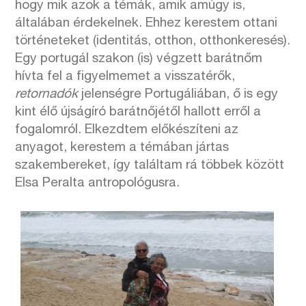
hogy mik azok a témák, amik amúgy is,
általában érdekelnek. Ehhez kerestem ottani
történeteket (identitás, otthon, otthonkeresés).
Egy portugál szakon (is) végzett barátnőm
hívta fel a figyelmemet a visszatérők,
retornadók
jelenségre Portugáliában, ő is egy
kint élő újságíró barátnőjétől hallott erről a
fogalomról. Elkezdtem előkészíteni az
anyagot, kerestem a témában jártas
szakembereket, így találtam rá többek között
Elsa Peralta antropológusra.