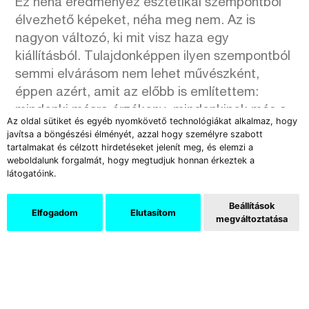
Ez néha eredményez esztétikai szempontból
élvezhető képeket, néha meg nem. Az is
nagyon változó, ki mit visz haza egy
kiállításból. Tulajdonképpen ilyen szempontból
semmi elvárásom nem lehet művészként,
éppen azért, amit az előbb is említettem:
mindenki másra érzékeny, mindenkinek más a
Az oldal sütiket és egyéb nyomkövető technológiákat alkalmaz, hogy
valósága. Az én feladatom az, hogy a
javítsa a böngészési élményét, azzal hogy személyre szabott
számomra fontos történeteket a
tartalmakat és célzott hirdetéseket jelenít meg, és elemzi a
weboldalunk forgalmát, hogy megtudjuk honnan érkeztek a
képességeimhez mérten a lehető
látogatóink.
legpontosabban és nyitott módon
közvetítsem.
Beállítások
Elfogadom
Elutasítom
megváltoztatása