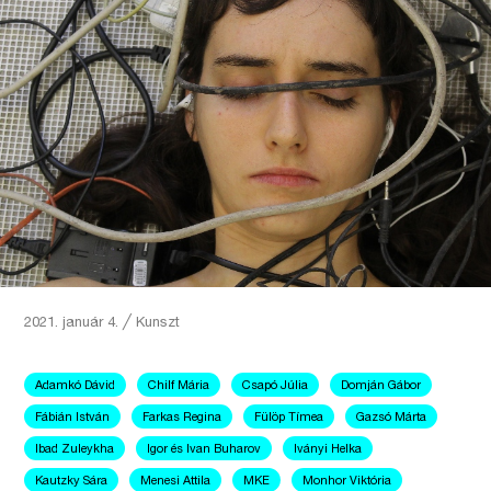
2021. január 4.
╱
Kunszt
Adamkó Dávid
Chilf Mária
Csapó Júlia
Domján Gábor
Fábián István
Farkas Regina
Fülöp Tímea
Gazsó Márta
Ibad Zuleykha
Igor és Ivan Buharov
Iványi Helka
Kautzky Sára
Menesi Attila
MKE
Monhor Viktória