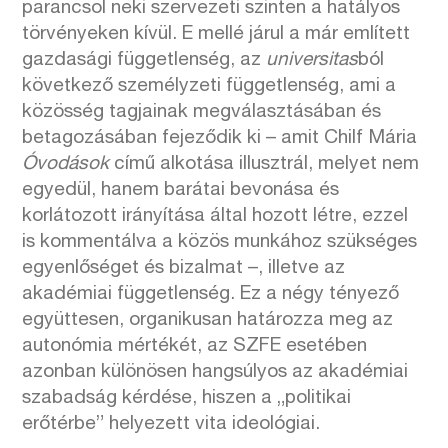
parancsol neki szervezeti szinten a hatályos
törvényeken kívül. E mellé járul a már említett
gazdasági függetlenség, az
universitas
ból
következő személyzeti függetlenség, ami a
közösség tagjainak megválasztásában és
betagozásában fejeződik ki – amit Chilf Mária
Óvodások
című alkotása illusztrál, melyet nem
egyedül, hanem barátai bevonása és
korlátozott irányítása által hozott létre, ezzel
is kommentálva a közös munkához szükséges
egyenlőséget és bizalmat –, illetve az
akadémiai függetlenség. Ez a négy tényező
együttesen, organikusan határozza meg az
autonómia mértékét, az SZFE esetében
azonban különösen hangsúlyos az akadémiai
szabadság kérdése, hiszen a „politikai
erőtérbe” helyezett vita ideológiai.