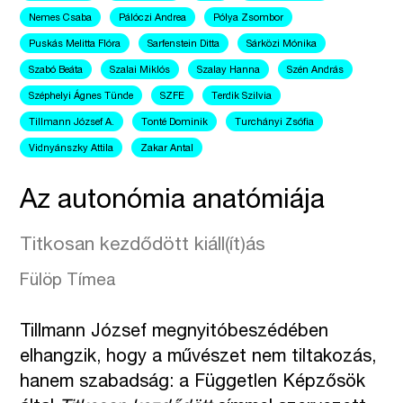
Nemes Csaba
Pálóczi Andrea
Pólya Zsombor
Puskás Melitta Flóra
Sarfenstein Ditta
Sárközi Mónika
Szabó Beáta
Szalai Miklós
Szalay Hanna
Szén András
Széphelyi Ágnes Tünde
SZFE
Terdik Szilvia
Tillmann József A.
Tonté Dominik
Turchányi Zsófia
Vidnyánszky Attila
Zakar Antal
Az autonómia anatómiája
Titkosan kezdődött kiáll(ít)ás
Fülöp Tímea
Tillmann József megnyitóbeszédében
elhangzik, hogy a művészet nem tiltakozás,
hanem szabadság: a Független Képzősök