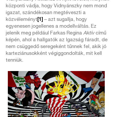
központi vádja, hogy Vidnyánszky nem mond
igazat, szándékosan megtéveszti a
közvéleményt
[1]
– azt sugallja, hogy
egyenesen jogellenes a modellváltás. Ez
jelenik meg például Farkas Regina
Aktív
című
képén, ahol a hallgatók az Igazság fáradt, de
nem csüggedő seregeként tűnnek fel, akik jó
karteziánusokként végiggondolták, mit kell
tenniük.