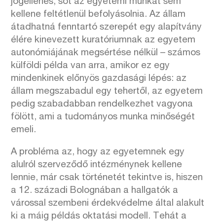
jogellenes, sőt az egyetemi munkát sem
kellene feltétlenül befolyásolnia. Az állam
átadhatná fenntartó szerepét egy alapítvány
élére kinevezett kuratóriumnak az egyetem
autonómiájának megsértése nélkül – számos
külföldi példa van arra, amikor ez egy
mindenkinek előnyös gazdasági lépés: az
állam megszabadul egy tehertől, az egyetem
pedig szabadabban rendelkezhet vagyona
fölött, ami a tudományos munka minőségét
emeli.
A probléma az, hogy az egyetemnek egy
alulról szerveződő intézménynek kellene
lennie, már csak történetét tekintve is, hiszen
a 12. századi Bolognában a hallgatók a
várossal szembeni érdekvédelme által alakult
ki a máig példás oktatási modell. Tehát a