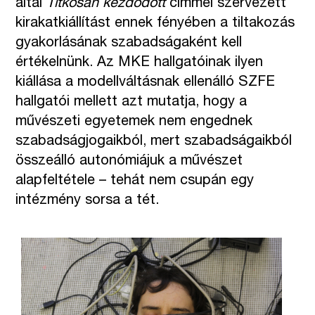
által
Titkosan kezdődött
címmel szervezett
kirakatkiállítást ennek fényében a tiltakozás
gyakorlásának szabadságaként kell
értékelnünk. Az MKE hallgatóinak ilyen
kiállása a modellváltásnak ellenálló SZFE
hallgatói mellett azt mutatja, hogy a
művészeti egyetemek nem engednek
szabadságjogaikból, mert szabadságaikból
összeálló autonómiájuk a művészet
alapfeltétele – tehát nem csupán egy
intézmény sorsa a tét.