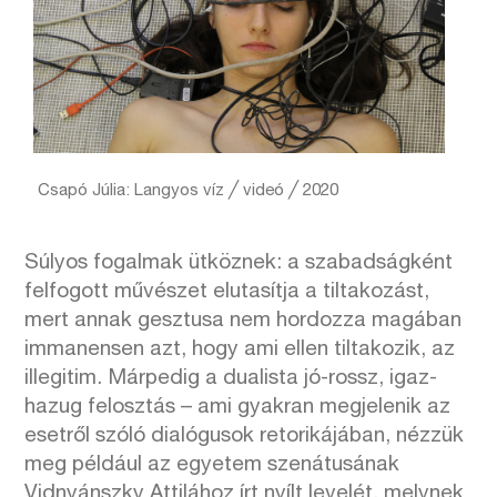
Csapó Júlia: Langyos víz ╱ videó ╱ 2020
Súlyos fogalmak ütköznek: a szabadságként
felfogott művészet elutasítja a tiltakozást,
mert annak gesztusa nem hordozza magában
immanensen azt, hogy ami ellen tiltakozik, az
illegitim. Márpedig a dualista jó-rossz, igaz-
hazug felosztás – ami gyakran megjelenik az
esetről szóló dialógusok retorikájában, nézzük
meg például az egyetem szenátusának
Vidnyánszky Attilához írt nyílt levelét, melynek