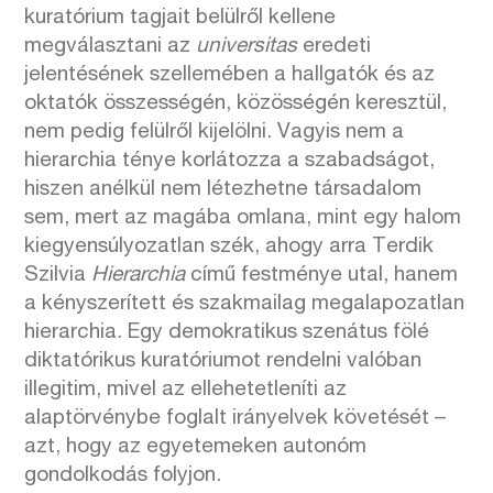
kuratórium tagjait belülről kellene
megválasztani az
universitas
eredeti
jelentésének szellemében a hallgatók és az
oktatók összességén, közösségén keresztül,
nem pedig felülről kijelölni. Vagyis nem a
hierarchia ténye korlátozza a szabadságot,
hiszen anélkül nem létezhetne társadalom
sem, mert az magába omlana, mint egy halom
kiegyensúlyozatlan szék, ahogy arra Terdik
Szilvia
Hierarchia
című festménye utal, hanem
a kényszerített és szakmailag megalapozatlan
hierarchia. Egy demokratikus szenátus fölé
diktatórikus kuratóriumot rendelni valóban
illegitim, mivel az ellehetetleníti az
alaptörvénybe foglalt irányelvek követését –
azt, hogy az egyetemeken autonóm
gondolkodás folyjon.