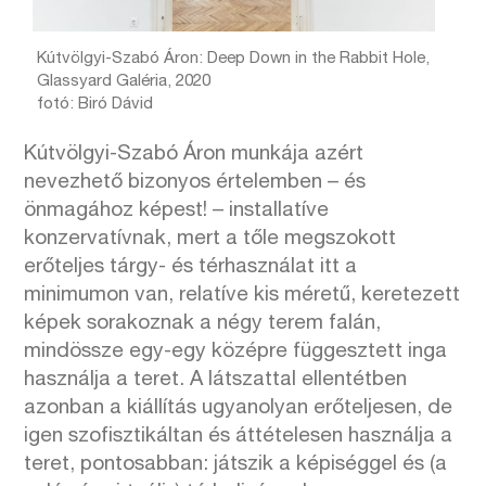
Kútvölgyi-Szabó Áron: Deep Down in the Rabbit Hole,
Glassyard Galéria, 2020
fotó: Biró Dávid
Kútvölgyi-Szabó Áron munkája azért
nevezhető bizonyos értelemben – és
önmagához képest! – installatíve
konzervatívnak, mert a tőle megszokott
erőteljes tárgy- és térhasználat itt a
minimumon van, relatíve kis méretű, keretezett
képek sorakoznak a négy terem falán,
mindössze egy-egy középre függesztett inga
használja a teret. A látszattal ellentétben
azonban a kiállítás ugyanolyan erőteljesen, de
igen szofisztikáltan és áttételesen használja a
teret, pontosabban: játszik a képiséggel és (a