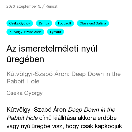
2020. szeptember 3.
╱
Kunszt
Cséka György
Derrida
Foucault
Glassyard Galéria
Kútvölgyi-Szabó Áron
Lyotard
Az ismeretelméleti nyúl
üregében
Kútvölgyi-Szabó Áron: Deep Down in the
Rabbit Hole
Cséka György
Kútvölgyi-Szabó Áron
Deep Down in the
Rabbit Hole
című kiállítása akkora erdőbe
vagy nyúlüregbe visz, hogy csak kapkodjuk