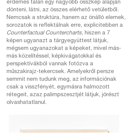
érdemes talán egy nagyobb összkép alapján
dönteni, látni, az összes elérhető vetületből.
Nemcsak a struktúra, hanem az önálló elemek,
sorozatok is reflektálnak erre, explicitebben a
Counterfactual Countercharts
, hiszen a 7
képen ugyanazt a tárgyegyüttest látjuk,
mégsem ugyanazokat a képeket, mivel más-
más közelítéssel, képkivágatokkal és
perspektívákból vannak fotózva a
műszakirajz-tekercsek. Amelyekről persze
semmit nem tudunk meg, az információnak
csak a visszfényét, egymásra halmozott
rétegeit, azaz palimpszesztjét látjuk, jórészt
olvashatatlanul.