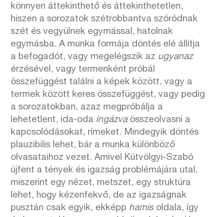
könnyen áttekinthető és áttekinthetetlen,
hiszen a sorozatok szétrobbantva szóródnak
szét és vegyülnek egymással, hatolnak
egymásba. A munka formája döntés elé állítja
a befogadót, vagy megelégszik az
ugyanaz
érzésével, vagy termenként próbál
összefüggést találni a képek között, vagy a
termek között keres összefüggést, vagy pedig
a sorozatokban, azaz megpróbálja a
lehetetlent, ida-oda
ingázva
összeolvasni a
kapcsolódásokat, rímeket. Mindegyik döntés
plauzibilis lehet, bár a munka különböző
olvasataihoz vezet. Amivel Kútvölgyi-Szabó
újfent a tények és igazság problémájára utal,
miszerint egy nézet, metszet, egy struktúra
lehet, hogy kézenfekvő, de az igazságnak
pusztán csak egyik, ekképp
hamis
oldala, így