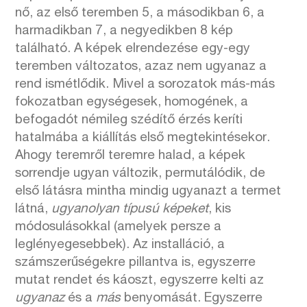
nő, az első teremben 5, a másodikban 6, a
harmadikban 7, a negyedikben 8 kép
található. A képek elrendezése egy-egy
teremben változatos, azaz nem ugyanaz a
rend ismétlődik. Mivel a sorozatok más-más
fokozatban egységesek, homogének, a
befogadót némileg szédítő érzés keríti
hatalmába a kiállítás első megtekintésekor.
Ahogy teremről teremre halad, a képek
sorrendje ugyan változik, permutálódik, de
első látásra mintha mindig ugyanazt a termet
látná,
ugyanolyan típusú képeket
, kis
módosulásokkal (amelyek persze a
leglényegesebbek). Az installáció, a
számszerűségekre pillantva is, egyszerre
mutat rendet és káoszt, egyszerre kelti az
ugyanaz
és a
más
benyomását. Egyszerre