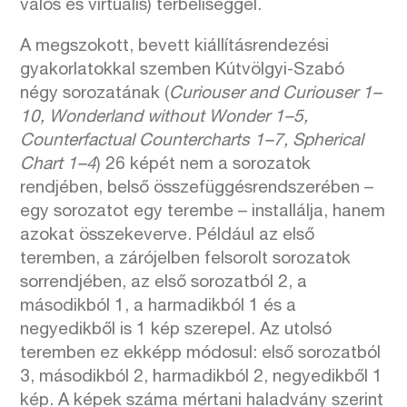
valós és virtuális) térbeliséggel.
A megszokott, bevett kiállításrendezési
gyakorlatokkal szemben Kútvölgyi-Szabó
négy sorozatának (
Curiouser and Curiouser 1–
10, Wonderland without Wonder 1–5,
Counterfactual Countercharts 1–7, Spherical
Chart 1–4
) 26 képét nem a sorozatok
rendjében, belső összefüggésrendszerében –
egy sorozatot egy terembe – installálja, hanem
azokat összekeverve. Például az első
teremben, a zárójelben felsorolt sorozatok
sorrendjében, az első sorozatból 2, a
másodikból 1, a harmadikból 1 és a
negyedikből is 1 kép szerepel. Az utolsó
teremben ez ekképp módosul: első sorozatból
3, másodikból 2, harmadikból 2, negyedikből 1
kép. A képek száma mértani haladvány szerint