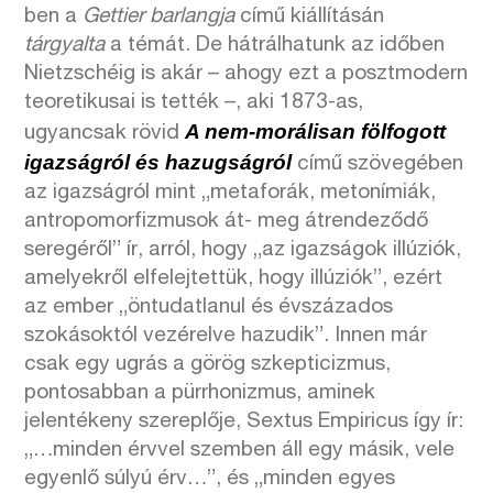
ben a
Gettier barlangja
című kiállításán
tárgyalta
a témát. De hátrálhatunk az időben
Nietzschéig is akár – ahogy ezt a posztmodern
teoretikusai is tették –, aki 1873-as,
A nem-morálisan fölfogott
ugyancsak rövid
igazságról és hazugságról
című szövegében
az igazságról mint „metaforák, metonímiák,
antropomorfizmusok át- meg átrendeződő
seregéről” ír, arról, hogy „az igazságok illúziók,
amelyekről elfelejtettük, hogy illúziók”, ezért
az ember „öntudatlanul és évszázados
szokásoktól vezérelve hazudik”. Innen már
csak egy ugrás a görög szkepticizmus,
pontosabban a pürrhonizmus, aminek
jelentékeny szereplője, Sextus Empiricus így ír:
„…minden érvvel szemben áll egy másik, vele
egyenlő súlyú érv…”, és „minden egyes