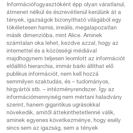
Információfogyasztóként épp olyan váratlanul,
átmenet nélkül és észrevétlenül kerülünk át a
tények, igazságok bizonyítható világából egy
tökéletesen hamis, irreális, megalapozatlan
másik dimenzióba, mint Alice. Aminek
számtalan oka lehet, kezdve azzal, hogy az
internettel és a közösségi médiával
majdhogynem teljesen leomlott az információt
előállító hierarchia, immár bárki állíthat elő
publikus információt, nem kell hozzá
semmilyen szaktudás, és – tudományos,
hírgyártói stb. – intézményrendszer. Így az
információmennyiség nem mértani haladvány
szerint, hanem gigantikus ugrásokkal
növekedik, amitől áttekinthetetlenné válik,
aminek egyenes következménye, hogy esély
sincs sem az igazság, sem a tények