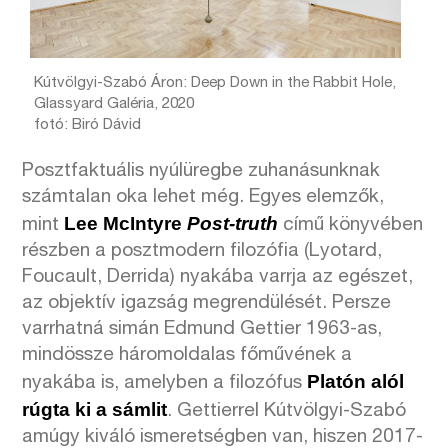
Kútvölgyi-Szabó Áron: Deep Down in the Rabbit Hole,
Glassyard Galéria, 2020
fotó: Biró Dávid
Posztfaktuális nyúlüregbe zuhanásunknak
számtalan oka lehet még. Egyes elemzők,
Lee McIntyre
Post-truth
mint
című könyvében
részben a posztmodern filozófia (Lyotard,
Foucault, Derrida) nyakába varrja az egészet,
az objektív igazság megrendülését. Persze
varrhatná simán Edmund Gettier 1963-as,
mindössze háromoldalas főművének a
Platón alól
nyakába is, amelyben a filozófus
rúgta ki a sámlit
. Gettierrel Kútvölgyi-Szabó
amúgy kiváló ismeretségben van, hiszen 2017-