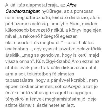
A kiállítás alapmetaforája, az
Alice
Csodaországban
nyúlürege, az a pontosan
nem meghatározható, leírható dimenzió, álom,
párhuzamos valóság, amelybe Alice, minden
különösebb bevezető nélkül, a könyv legelején,
mivel „a rekkenő hőségtől egészen
elálmosodott és megbutult” – azaz halálos
unalmában –, egy nyuszit követve belevetődik,
átsiklik, „meg se gondolva, hogy is kerül majd
vissza onnan”. Kútvölgyi-Szabó Áron ezzel az
utóbbi évek posztfaktuális diskurzusára utal,
arra a sok tekintetben félelmetes
tapasztalatra, hogy a pár évvel korábbi, nem
éppen zökkenőmentes, sőt
csikorgó
, azaz jól
érzékelhető váltás igazságról hazugságra,
tényekről a tények meghamisítására jó ideje
szinte kisimult, észlelhetetlen lett.