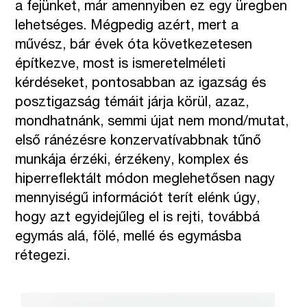
a fejünket, már amennyiben ez egy üregben
lehetséges. Mégpedig azért, mert a
művész, bár évek óta következetesen
építkezve, most is ismeretelméleti
kérdéseket, pontosabban az igazság és
posztigazság témáit járja körül, azaz,
mondhatnánk, semmi újat nem mond/mutat,
első ránézésre konzervatívabbnak tűnő
munkája érzéki, érzékeny, komplex és
hiperreflektált módon meglehetősen nagy
mennyiségű információt terít elénk úgy,
hogy azt egyidejűleg el is rejti, továbbá
egymás alá, fölé, mellé és egymásba
rétegezi.