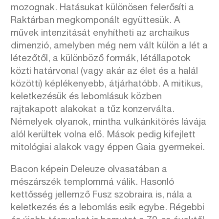
mozognak. Hatásukat különösen felerősíti a
Raktárban megkomponált együttesük. A
művek intenzitását enyhítheti az archaikus
dimenzió, amelyben még nem vált külön a lét a
létezőtől, a különböző formák, létállapotok
közti határvonal (vagy akár az élet és a halál
közötti) képlékenyebb, átjárhatóbb. A mitikus,
keletkezésük és lebomlásuk közben
rajtakapott alakokat a tűz konzerválta.
Némelyek olyanok, mintha vulkánkitörés lávája
alól kerültek volna elő. Mások pedig kifejlett
mitológiai alakok vagy éppen Gaia gyermekei.
Bacon képein Deleuze olvasatában a
mészárszék templommá válik. Hasonló
kettősség jellemző Fusz szobraira is, nála a
keletkezés és a lebomlás esik egybe. Régebbi