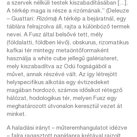
a szervek nélküli testek kiszabadításában […].
A térkép maga is része a rizómának.” (Deleuze
– Guattari:
Rizóma
) A térkép a bejáratnál, egy
táblára felrajzolva áll, rajta a különböző termek
nevei. A Fusz által belsővé tett, mély
(földalatti, földben lévő), obskurus, rizomatikus
kafkai tér mintegy metaöntőformaként
használja a white cube jellegű galériateret,
mely kiszabadítva az Odú fogságából a
művet, annak részévé vált. Az így létrejött
helyspecifikus alkotás egy évtizedeket
magában hordozó, számos idősíkot rétegző
hálózat, hodologikus tér, melyen Fusz egy
meghatározott útvonalon keresztül vezet át
minket.
A haladási irányt – műteremhangulatot idézve
– falra ragasztott papírlapra krétával rajzolt