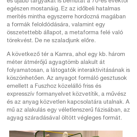
és újabb tárgyakat is bemutat a 70-es évektől
egészen mostanáig. Ez az időbeli hatalmas
merítés mintha egyszerre hordozná magában
a formák feloldódására, valamint egy
összetettebb állapot, a metaforma felé való
törekvést. De ne szaladjunk előre.
A következő tér a Kamra, ahol egy kb. három
méter átmérőjű agyagtömb alakult át
folyamatosan, a látogatók interaktivitásának is
köszönhetően. Az anyagot formáló gesztusok
emellett a Fuszhoz közelálló friss és
expresszív formanyelvet közvetítik, a művész
és az anyag közvetlen kapcsolatára utalnak. A
mű az alakulás egy véletlenszerű fázisában, az
agyag száradásával öltött végleges formát.