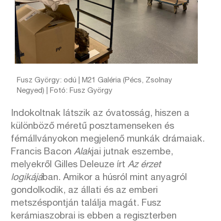
Fusz György: odú | M21 Galéria (Pécs, Zsolnay
Negyed) | Fotó: Fusz György
Indokoltnak látszik az óvatosság, hiszen a
különböző méretű posztamenseken és
fémállványokon megjelenő munkák drámaiak.
Francis Bacon
Alak
jai jutnak eszembe,
melyekről Gilles Deleuze írt
Az érzet
logikájá
ban. Amikor a húsról mint anyagról
gondolkodik, az állati és az emberi
metszéspontján találja magát. Fusz
kerámiaszobrai is ebben a regiszterben