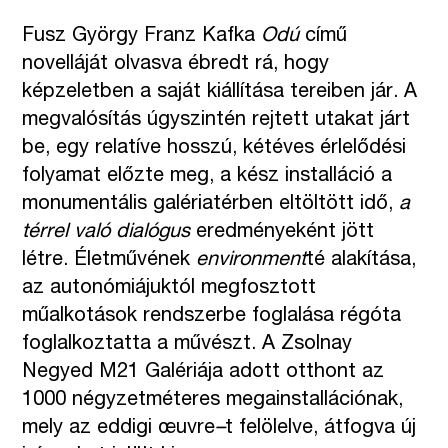
Fusz György Franz Kafka
Odú
című
novelláját olvasva ébredt rá, hogy
képzeletben a saját kiállítása tereiben jár. A
megvalósítás úgyszintén rejtett utakat járt
be, egy relatíve hosszú, kétéves érlelődési
folyamat előzte meg, a kész installáció a
monumentális galériatérben eltöltött idő,
a
térrel való dialógus
eredményeként jött
létre. Életművének
environment
té alakítása,
az autonómiájuktól megfosztott
műalkotások rendszerbe foglalása régóta
foglalkoztatta a művészt. A Zsolnay
Negyed M21 Galériája adott otthont az
1000 négyzetméteres megainstallációnak,
mely az eddigi œuvre
–
t felölelve, átfogva új