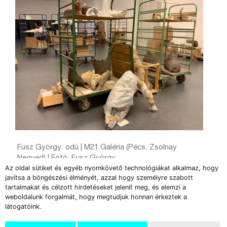
Fusz György: odú | M21 Galéria (Pécs, Zsolnay
Negyed) | Fotó: Fusz György
Az oldal sütiket és egyéb nyomkövető technológiákat alkalmaz, hogy
javítsa a böngészési élményét, azzal hogy személyre szabott
A harmadik tér a Kert, ahol egy fából készült
tartalmakat és célzott hirdetéseket jelenít meg, és elemzi a
pallón áthaladva lehet megtekinteni az alul
weboldalunk forgalmát, hogy megtudjuk honnan érkeztek a
látogatóink.
örvénylő, szivárgó földrajzolatokat. Ezek
részben a művész saját birtokáról,