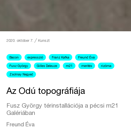
2020. október 7.
╱
Kunszt
Bacon
expresszió
Franz Kafka
Freund Éva
Fusz György
Gilles Deleuze
m21
merítés
rizóma
Zsolnay Negyed
Az Odú topográfiája
Fusz György térinstallációja a pécsi m21
Galériában
Freund Éva