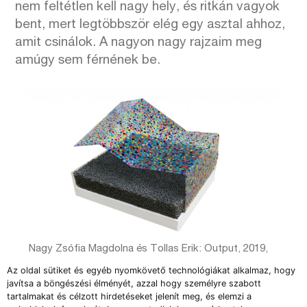
nem feltétlen kell nagy hely, és ritkán vagyok
bent, mert legtöbbször elég egy asztal ahhoz,
amit csinálok. A nagyon nagy rajzaim meg
amúgy sem férnének be.
Nagy Zsófia Magdolna és Tollas Erik: Output, 2019,
beton, akril, polikarbonát, cca. 15×38×38 cm
Az oldal sütiket és egyéb nyomkövető technológiákat alkalmaz, hogy
javítsa a böngészési élményét, azzal hogy személyre szabott
N. Zs. M. – T. E.:
A PP után keresnünk kellett
tartalmakat és célzott hirdetéseket jelenít meg, és elemzi a