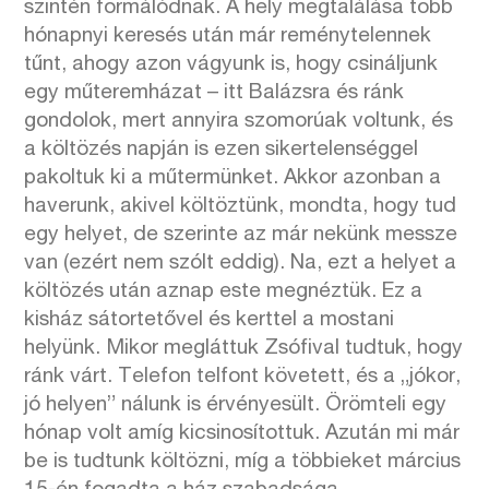
szintén formálódnak. A hely megtalálása több
hónapnyi keresés után már reménytelennek
tűnt, ahogy azon vágyunk is, hogy csináljunk
egy műteremházat – itt Balázsra és ránk
gondolok, mert annyira szomorúak voltunk, és
a költözés napján is ezen sikertelenséggel
pakoltuk ki a műtermünket. Akkor azonban a
haverunk, akivel költöztünk, mondta, hogy tud
egy helyet, de szerinte az már nekünk messze
van (ezért nem szólt eddig). Na, ezt a helyet a
költözés után aznap este megnéztük. Ez a
kisház sátortetővel és kerttel a mostani
helyünk. Mikor megláttuk Zsófival tudtuk, hogy
ránk várt. Telefon telfont követett, és a „jókor,
jó helyen” nálunk is érvényesült. Örömteli egy
hónap volt amíg kicsinosítottuk. Azután mi már
be is tudtunk költözni, míg a többieket március