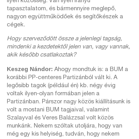
ilyen közösség. Van ilyen irányú
tapasztalatom, és bármennyire meglepő,
nagyon együttműködőek és segítőkészek a
cégek.
Hogy szerveződött össze a jelenlegi tagság,
mindenki a kezdetektől jelen van, vagy vannak,
akik később csatlakoztak?
Keszeg Nándor:
Ahogy mondtuk is: a BUM a
korábbi PP-centeres Partizánból vált ki. A
legősibb tagok (például én) kb. négy évig
voltak ilyen-olyan formában jelen a
Partizánban. Párszor nagy közös kiállításunk is
volt a mostani BUM tagjaival, valamint
Szalayval és Veres Balázzsal volt közös
munkánk. Nekem szóltak utoljára, hogy van
még egy kis helyiség, tudván, hogy nekem