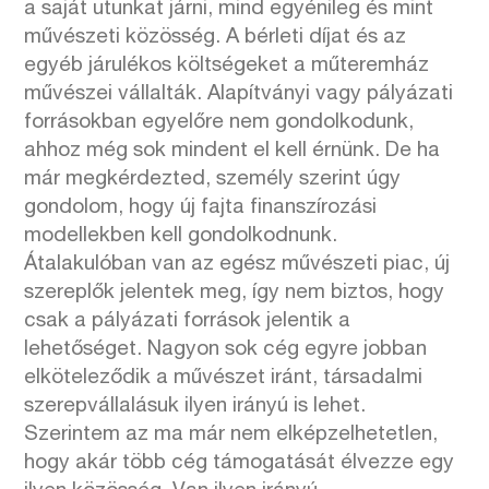
a saját utunkat járni, mind egyénileg és mint
művészeti közösség. A bérleti díjat és az
egyéb járulékos költségeket a műteremház
művészei vállalták. Alapítványi vagy pályázati
forrásokban egyelőre nem gondolkodunk,
ahhoz még sok mindent el kell érnünk. De ha
már megkérdezted, személy szerint úgy
gondolom, hogy új fajta finanszírozási
modellekben kell gondolkodnunk.
Átalakulóban van az egész művészeti piac, új
szereplők jelentek meg, így nem biztos, hogy
csak a pályázati források jelentik a
lehetőséget. Nagyon sok cég egyre jobban
elköteleződik a művészet iránt, társadalmi
szerepvállalásuk ilyen irányú is lehet.
Szerintem az ma már nem elképzelhetetlen,
hogy akár több cég támogatását élvezze egy