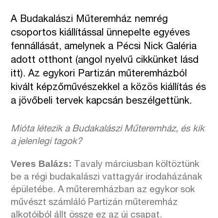
A Budakalászi Műteremház nemrég
csoportos kiállítással ünnepelte egyéves
fennállását, amelynek a Pécsi Nick Galéria
adott otthont (angol nyelvű cikkünket lásd
itt
). Az egykori Partizán műteremházból
kivált képzőművészekkel a közös kiállítás és
a jövőbeli tervek kapcsán beszélgettünk.
Mióta létezik a Budakalászi Műteremház, és kik
a jelenlegi tagok?
Veres Balázs:
Tavaly márciusban költöztünk
be a régi budakalászi vattagyár irodaházának
épületébe. A műteremházban az egykor sok
művészt számláló Partizán műteremház
alkotóiból állt össze ez az új csapat.