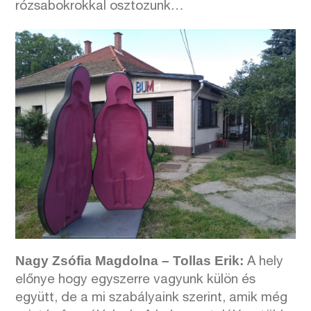
rózsabokrokkal osztozunk…
Nagy Zsófia Magdolna – Tollas Erik:
A hely
előnye hogy egyszerre vagyunk külön és
együtt, de a mi szabályaink szerint, amik még