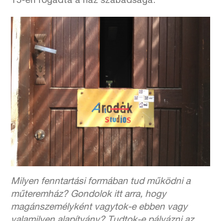
15-én fogadta a ház szabadsága.
Milyen fenntartási formában tud működni a
műteremház? Gondolok itt arra, hogy
magánszemélyként vagytok-e ebben vagy
valamilyen alapítvány? Tudtok-e pályázni az