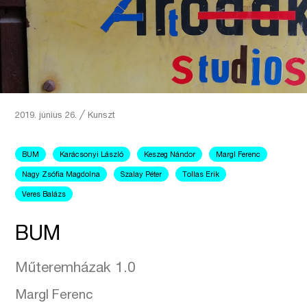
2019. június 26.
╱
Kunszt
BUM
Karácsonyi László
Keszeg Nándor
Margl Ferenc
Nagy Zsófia Magdolna
Szalay Péter
Tollas Erik
Veres Balázs
BUM
Műteremházak 1.0
Margl Ferenc