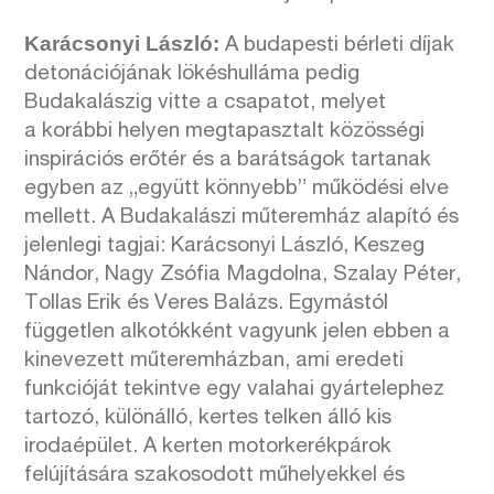
Karácsonyi László:
A budapesti bérleti díjak
detonációjának lökéshulláma pedig
Budakalászig vitte a csapatot, melyet
a korábbi helyen megtapasztalt közösségi
inspirációs erőtér és a barátságok tartanak
egyben az „együtt könnyebb” működési elve
mellett. A Budakalászi műteremház alapító és
jelenlegi tagjai: Karácsonyi László, Keszeg
Nándor, Nagy Zsófia Magdolna, Szalay Péter,
Tollas Erik és Veres Balázs. Egymástól
független alkotókként vagyunk jelen ebben a
kinevezett műteremházban, ami eredeti
funkcióját tekintve egy valahai gyártelephez
tartozó, különálló, kertes telken álló kis
irodaépület. A kerten motorkerékpárok
felújítására szakosodott műhelyekkel és