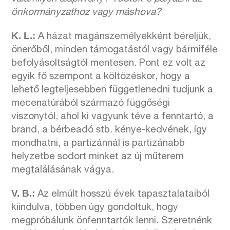
önkormányzathoz vagy máshova?
K. L.:
A házat magánszemélyekként béreljük,
önerőből, minden támogatástól vagy bármiféle
befolyásoltságtól mentesen. Pont ez volt az
egyik fő szempont a költözéskor, hogy a
lehető legteljesebben függetlenedni tudjunk a
mecenatúrából származó függőségi
viszonytól, ahol ki vagyunk téve a fenntartó, a
brand, a bérbeadó stb. kénye-kedvének, így
mondhatni, a partizánnál is partizánabb
helyzetbe sodort minket az új műterem
megtalálásának vágya.
V. B.:
Az elmúlt hosszú évek tapasztalataiból
kiindulva, többen úgy gondoltuk, hogy
megpróbálunk önfenntartók lenni. Szeretnénk