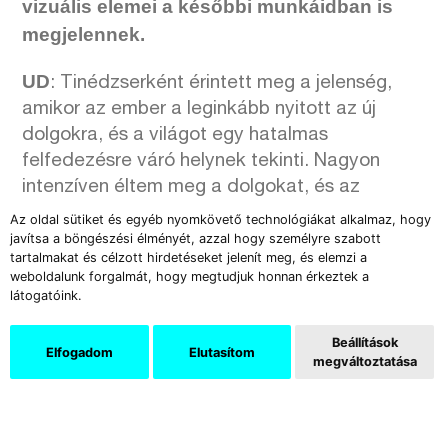
vizuális elemei a későbbi munkáidban is
megjelennek.
UD
: Tinédzserként érintett meg a jelenség,
amikor az ember a leginkább nyitott az új
dolgokra, és a világot egy hatalmas
felfedezésre váró helynek tekinti. Nagyon
intenzíven éltem meg a dolgokat, és az
érzelmi életem egy igazi hullámvasút volt.
Az oldal sütiket és egyéb nyomkövető technológiákat alkalmaz, hogy
Esetemben még társult ehhez egy komor
javítsa a böngészési élményét, azzal hogy személyre szabott
tartalmakat és célzott hirdetéseket jelenít meg, és elemzi a
háborús kulissza is, ami magával hozta többek
weboldalunk forgalmát, hogy megtudjuk honnan érkeztek a
között az elszegényedést, a bizonytalanság
látogatóink.
érzését. Amikor ellenségnek érzed magad a
többségi társadalom képviselőivel szemben,
Beállítások
Elfogadom
Elutasítom
megváltoztatása
holott nem ártottál nekik semmit. Ez egy elég
masszív életérzés, közben pedig az
elektronikus zene legkülönlegesebb darabjaira
vadásztam, és hajnalig táncoltunk