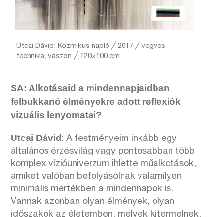
Utcai Dávid: Kozmikus napló ╱ 2017 ╱ vegyes
technika, vászon ╱ 120×100 cm
SA: Alkotásaid a mindennapjaidban
felbukkanó élményekre adott reflexiók
vizuális lenyomatai?
Utcai Dávid
: A festményeim inkább egy
általános érzésvilág vagy pontosabban több
komplex vízióuniverzum ihlette műalkotások,
amiket valóban befolyásolnak valamilyen
minimális mértékben a mindennapok is.
Vannak azonban olyan élmények, olyan
időszakok az életemben, melyek kitermelnek,