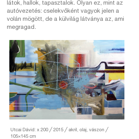
látok, hallok, tapasztalok. Olyan ez, mint az
autóvezetés: cselekvőként vagyok jelen a
volán mögött, de a külvilág látványa az, ami
megragad.
Utcai Dávid: x 200 ╱ 2015 ╱ akril, olaj, vászon ╱
105×145 cm