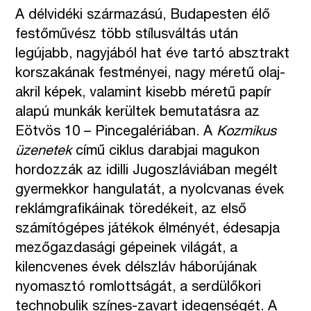
A délvidéki származású, Budapesten élő
festőművész több stílusváltás után
legújabb, nagyjából hat éve tartó absztrakt
korszakának festményei, nagy méretű olaj-
akril képek, valamint kisebb méretű papír
alapú munkák kerültek bemutatásra az
Eötvös 10 – Pincegalériában. A
Kozmikus
üzenetek
című ciklus darabjai magukon
hordozzák az idilli Jugoszláviában megélt
gyermekkor hangulatát, a nyolcvanas évek
reklámgrafikáinak töredékeit, az első
számítógépes játékok élményét, édesapja
mezőgazdasági gépeinek világát, a
kilencvenes évek délszláv háborújának
nyomasztó romlottságát, a serdülőkori
technobulik színes-zavart idegenségét. A