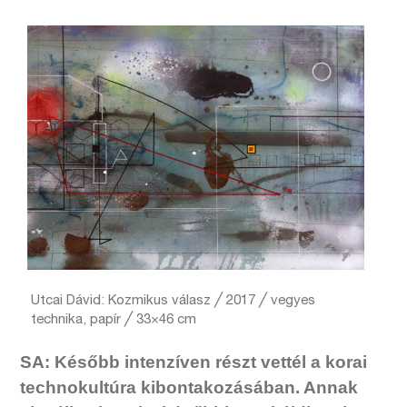
Utcai Dávid: Kozmikus válasz ╱ 2017 ╱ vegyes
technika, papír ╱ 33×46 cm
SA: Később intenzíven részt vettél a korai
technokultúra kibontakozásában. Annak