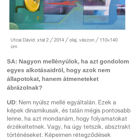
Utcai Dávid: xtal 2 ╱ 2014 ╱ olaj, vászon ╱ 110×140
cm
SA: Nagyon mellényúlok, ha azt gondolom
egyes alkotásaidról, hogy azok nem
állapotokat, hanem átmeneteket
ábrázolnak?
UD
: Nem nyúlsz mellé egyáltalán. Ezek a
képek dinamikusak, és talán mégis pontosabb
lenne, ha azt mondanám, hogy folyamatokat
érzékeltetnek. Vagy, ha úgy tetszik, absztrakt
történéseket. Képeimen rétegződések