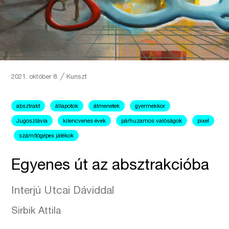
2021. október 8.
╱
Kunszt
absztrakt
állapotok
átmenetek
gyermekkor
Jugoszlávia
kilencvenes évek
párhuzamos valóságok
pixel
számítógépes játékok
Egyenes út az absztrakcióba
Interjú Utcai Dáviddal
Sirbik Attila