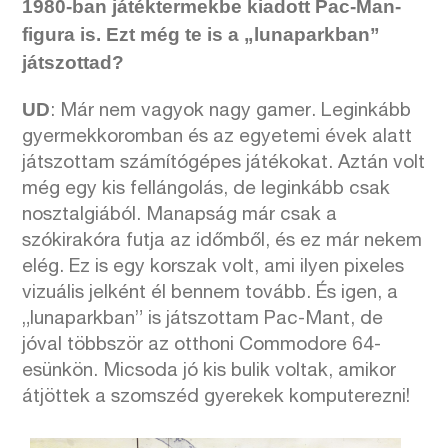
1980-ban játéktermekbe kiadott Pac-Man-
figura is. Ezt még te is a „lunaparkban”
játszottad?
UD
: Már nem vagyok nagy gamer. Leginkább
gyermekkoromban és az egyetemi évek alatt
játszottam számítógépes játékokat. Aztán volt
még egy kis fellángolás, de leginkább csak
nosztalgiából. Manapság már csak a
szókirakóra futja az időmből, és ez már nekem
elég. Ez is egy korszak volt, ami ilyen pixeles
vizuális jelként él bennem tovább. És igen, a
„lunaparkban” is játszottam Pac-Mant, de
jóval többször az otthoni Commodore 64-
esünkön. Micsoda jó kis bulik voltak, amikor
átjöttek a szomszéd gyerekek komputerezni!