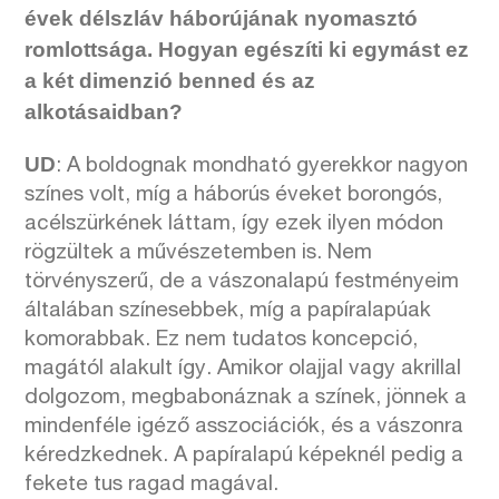
évek délszláv háborújának nyomasztó
romlottsága. Hogyan egészíti ki egymást ez
a két dimenzió benned és az
alkotásaidban?
UD
: A boldognak mondható gyerekkor nagyon
színes volt, míg a háborús éveket borongós,
acélszürkének láttam, így ezek ilyen módon
rögzültek a művészetemben is. Nem
törvényszerű, de a vászonalapú festményeim
általában színesebbek, míg a papíralapúak
komorabbak. Ez nem tudatos koncepció,
magától alakult így. Amikor olajjal vagy akrillal
dolgozom, megbabonáznak a színek, jönnek a
mindenféle igéző asszociációk, és a vászonra
kéredzkednek. A papíralapú képeknél pedig a
fekete tus ragad magával.