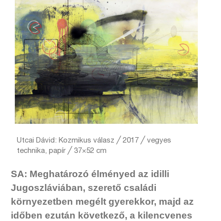
Utcai Dávid: Kozmikus válasz ╱ 2017 ╱ vegyes
technika, papír ╱ 37×52 cm
SA: Meghatározó élményed az idilli
Jugoszláviában, szerető családi
környezetben megélt gyerekkor, majd az
időben ezután következő, a kilencvenes