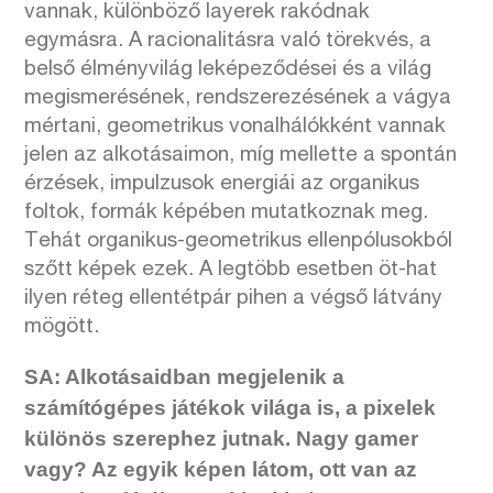
vannak, különböző layerek rakódnak
egymásra. A racionalitásra való törekvés, a
belső élményvilág leképeződései és a világ
megismerésének, rendszerezésének a vágya
mértani, geometrikus vonalhálókként vannak
jelen az alkotásaimon, míg mellette a spontán
érzések, impulzusok energiái az organikus
foltok, formák képében mutatkoznak meg.
Tehát organikus-geometrikus ellenpólusokból
szőtt képek ezek. A legtöbb esetben öt-hat
ilyen réteg ellentétpár pihen a végső látvány
mögött.
SA: Alkotásaidban megjelenik a
számítógépes játékok világa is, a pixelek
különös szerephez jutnak. Nagy gamer
vagy? Az egyik képen látom, ott van az