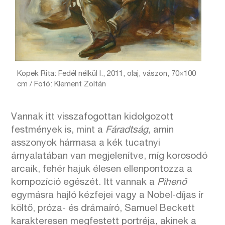
Kopek Rita: Fedél nélkül I., 2011, olaj, vászon, 70×100
cm / Fotó: Klement Zoltán
Vannak itt visszafogottan kidolgozott
festmények is, mint a
Fáradtság,
amin
asszonyok hármasa a kék tucatnyi
árnyalatában van megjelenítve, míg korosodó
arcaik, fehér hajuk élesen ellenpontozza a
kompozíció egészét. Itt vannak a
Pihenő
egymásra hajló kézfejei vagy a Nobel-díjas ír
költő, próza- és drámaíró, Samuel Beckett
karakteresen megfestett portréja, akinek a