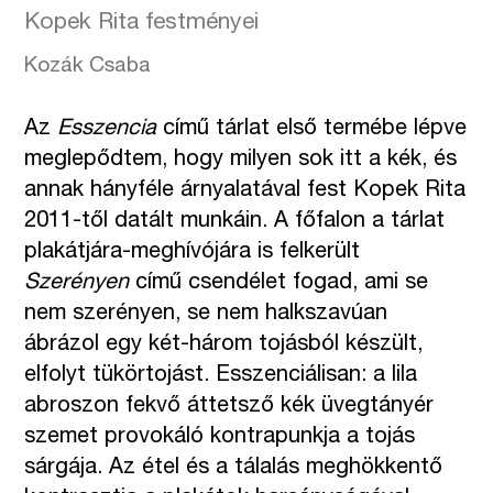
Kopek Rita festményei
Kozák Csaba
Az
Esszencia
című tárlat első termébe lépve
meglepődtem, hogy milyen sok itt a kék, és
annak hányféle árnyalatával fest Kopek Rita
2011-től datált munkáin. A főfalon a tárlat
plakátjára-meghívójára is felkerült
Szerényen
című csendélet fogad, ami se
nem szerényen, se nem halkszavúan
ábrázol egy két-három tojásból készült,
elfolyt tükörtojást. Esszenciálisan: a lila
abroszon fekvő áttetsző kék üvegtányér
szemet provokáló kontrapunkja a tojás
sárgája. Az étel és a tálalás meghökkentő