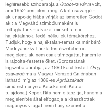
leghíresebb színdarabja a
Godot-ra várva
volt,
ami 1952-ben jelent meg. A két csavargó –
akik napokig hiába várják az ismeretlen Godot,
akit a Megváltó szimbólumaként is
felfoghatunk – átvezet minket a mai
hajléktalanok, fedél nélküliek témaköréhez.
Tudjuk, hogy a hajléktalan-tematika már báró
Mednyánszky László festészetében is
megjelent, aki nem csak támogatta, hanem le
is rajzolta-festette őket. (Sorozatának
legszebb darabjai, az 1880 körül festett
Öreg
csavargó
ma a Magyar Nemzeti Galériában
látható, míg az 1889-es
Ágrólszakadt
címűfestménye a Kecskeméti Képtár
tulajdona.) Kopek Rita nem eltaszítja, hanem a
megjelenítés által elfogadja a kitaszítottak
magányos világát, nem huny szemet a