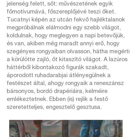
jelenség felett, sőt: művészetének egyik
főmotívumává, főszereplőjévé teszi őket.
Tucatnyi képén az utcán fekvő hajléktalanok
megpróbálnak elálmodni egy szebb világot,
koldulnak, hogy meglegyen a napi betevőjük,
és van, akiben még maradt annyi erő, hogy
szegényes rongyaiban olvasson, hátha megérti
a körülötte zajló, őt kitaszító világot. A lazúros
háttérből kibontakozó figurák szakadt,
áporodott ruhadarabjai átlényegülnek a
festészet által, ahogy rongyaik a reneszánsz
bársonyos, bordó drapériáira, kelméire
emlékeztetnek. Ebben (is) rejlik a festő
szeretetteljes, engesztelő gesztusa.