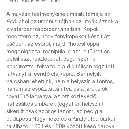
cm / Fotó: Klement Zoltán
A művész festményeinek másik témája az
Eső
, ahol az urbánus tájban az utcák áznak a
zivatarban/záporban/viharban. Kopek
módszere az, hogy fényképeket készít az
esőben, az esőről, majd Photoshoppal
megdolgozza, manipulálja azt, eltüntet és
beleilleszt részleteket, végül szénnel
kontúrozza, felvázolja a digitálisan rögzített
látványt a leendő olajképre. Bármelyik
városban lehetünk, nem a helyszín a fontos,
hanem az esőáztatta utca és a járókelők
tovatűnő látványa, az ott közlekedő
hátizsákos emberek (egyetlen helyszínt
sikerült csak azonosítanom, az pedig a
budapesti Nagymező és a Király utca sarkán
található, 1801 és 1809 között késő barokk