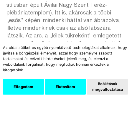
stílusban épült Ávilai Nagy Szent Teréz-
plébániatemplom). Itt is, akárcsak a többi
„esős” képén, mindenki háttal van ábrázolva,
illetve mindenkinek csak az alsó lábszára
látszik. Az arc, a „lélek tükreként” emlegetett
szem egyik művén sem jelenik meg, helyettük
Az oldal sütiket és egyéb nyomkövető technológiákat alkalmaz, hogy
itt-ott feltűnik egy mobiltelefon. A szándékos
javítsa a böngészési élményét, azzal hogy személyre szabott
fogalmazásmódból adódóan nem a személy
tartalmakat és célzott hirdetéseket jelenít meg, és elemzi a
weboldalunk forgalmát, hogy megtudjuk honnan érkeztek a
karaktere, nem az egyéniség a fontos, hanem
látogatóink.
annak a reprezentációja, hogy a társas
magányra kényszerített világban kiürülőben
Beállítások
Elfogadom
Elutasítom
van az egykori értékrend, az emberi
megváltoztatása
kommunikációt átvette a gépi mobilozás
csodája/csapdája. Nos, Kopek ebben a
kiüresedő utcai díszletben is azt láttatja,
ahogy a leglényegtelenebb, leghétköznapibb
tárgyak, a kockakövek, a szemetesládák, a