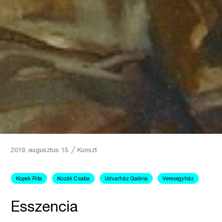
2019. augusztus 15.
╱
Kunszt
Kopek Rita
Kozák Csaba
Udvarház Galéria
Veresegyház
Esszencia