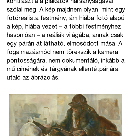
kontrasztja a plakátok harsányságával
szólal meg. A kép majdnem olyan, mint egy
fotórealista festmény, ám hiába fotó alapú
a kép, hiába vezet – a többi festményhez
hasonlóan – a reáliák világába, annak csak
egy párán át látható, elmosódott mása. A
fogalmazásmód nem törekszik a kamera
pontosságára, nem dokumentáló, inkább a
mű címének és tárgyának ellentétpárjára
utaló az ábrázolás.