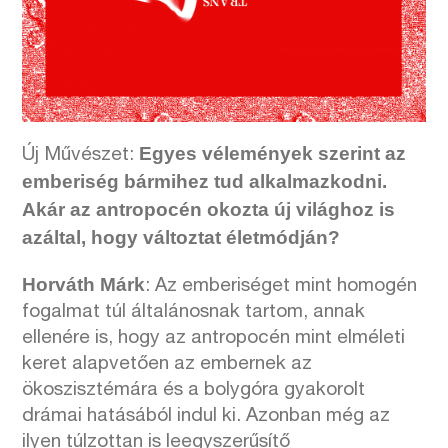
Egyes vélemények szerint az
Új Művészet:
emberiség bármihez tud alkalmazkodni.
Akár az antropocén okozta új világhoz is
azáltal, hogy változtat életmódján?
Horváth Márk
: Az emberiséget mint homogén
fogalmat túl általánosnak tartom, annak
ellenére is, hogy az antropocén mint elméleti
keret alapvetően az embernek az
ökoszisztémára és a bolygóra gyakorolt
drámai hatásából indul ki. Azonban még az
ilyen túlzottan is leegyszerűsítő