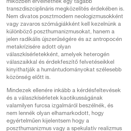
miközben érvelhetnek egy tágabb
transzdiszciplináris megközelítés érdekében is.
Nem divatos posztmodern neologizmusokként
vagy zavaros szómágiákként kell kezelnünk a
különböző poszthumanizmusokat, hanem a
jelen radikális újszerűségére és az antropocén
metakrízisére adott olyan
válaszkísérletekként, amelyek heterogén
válaszaikkal és érdekfeszítő felvetéseikkel
kinyithatják a humántudományokat szélesebb
közönség előtt is.
Mindezek ellenére inkább a kérdésfeltevések
és a válaszkísérletek kaotikusságának
valamilyen furcsa izgalmáról beszélnék, és
nem lennék olyan elhamarkodott, hogy
egyértelműen kijelentsem hogy a
poszthumanizmus vagy a spekulatív realizmus