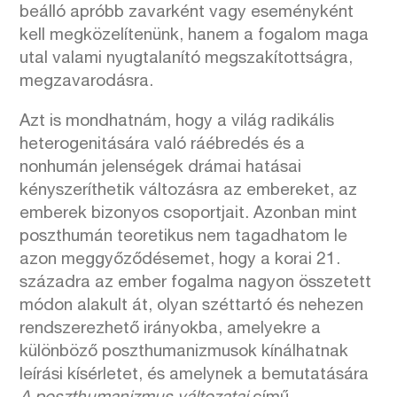
beálló apróbb zavarként vagy eseményként
kell megközelítenünk, hanem a fogalom maga
utal valami nyugtalanító megszakítottságra,
megzavarodásra.
Azt is mondhatnám, hogy a világ radikális
heterogenitására való ráébredés és a
nonhumán jelenségek drámai hatásai
kényszeríthetik változásra az embereket, az
emberek bizonyos csoportjait. Azonban mint
poszthumán teoretikus nem tagadhatom le
azon meggyőződésemet, hogy a korai 21.
századra az ember fogalma nagyon összetett
módon alakult át, olyan széttartó és nehezen
rendszerezhető irányokba, amelyekre a
különböző poszthumanizmusok kínálhatnak
leírási kísérletet, és amelynek a bemutatására