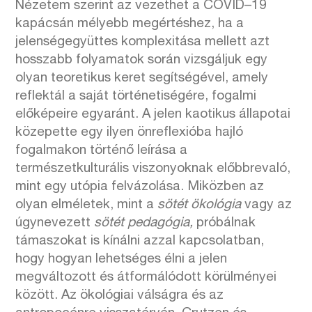
Nézetem szerint az vezethet a COVID–19
kapácsán mélyebb megértéshez, ha a
jelenségegyüttes komplexitása mellett azt
hosszabb folyamatok során vizsgáljuk egy
olyan teoretikus keret segítségével, amely
reflektál a saját történetiségére, fogalmi
előképeire egyaránt. A jelen kaotikus állapotai
közepette egy ilyen önreflexióba hajló
fogalmakon történő leírása a
természetkulturális viszonyoknak előbbrevaló,
mint egy utópia felvázolása. Miközben az
olyan elméletek, mint a
sötét ökológia
vagy az
úgynevezett
sötét pedagógia,
próbálnak
támaszokat is kínálni azzal kapcsolatban,
hogy hogyan lehetséges élni a jelen
megváltozott és átformálódott körülményei
között. Az ökológiai válságra és az