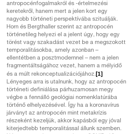
antropocénfogalmakról és -értelmezési
keretekről, hanem mert a jelen kort egy
nagyobb történeti perspektívába szituálják.
Horn és Bergthaller szerint az antropocén
történetileg helyezi el a jelent úgy, hogy egy
törést vagy szakadást vezet be a megszokott
temporalitásokba, amely azonban –
ellentétben a posztmodernnel – nem a jelen
fragmentáltságához vezet, hanem a mélyidő
[1]
és a múlt rekonceptualizációjához.
Lényeges arra is utalnunk, hogy az antropocén
történeti definiálása párhuzamosan megy
végbe a fennálló geológiai nomenklatúrába
történő elhelyezésével. Így ha a koronavírus
járványt az antropocén mint metakrízis
részeként kezeljük, akkor kapásból egy jóval
kiterjedtebb temporalitással állunk szemben.