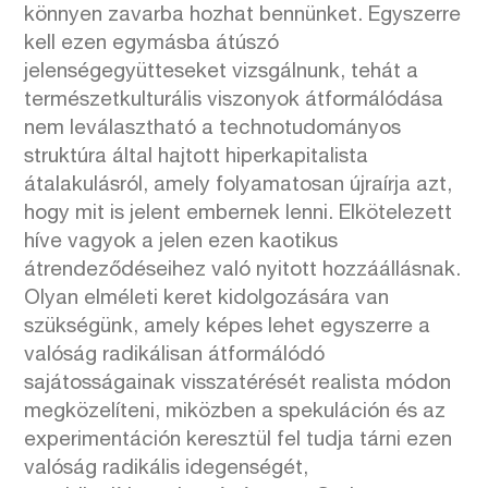
könnyen zavarba hozhat bennünket. Egyszerre
kell ezen egymásba átúszó
jelenségegyütteseket vizsgálnunk, tehát a
természetkulturális viszonyok átformálódása
nem leválasztható a technotudományos
struktúra által hajtott hiperkapitalista
átalakulásról, amely folyamatosan újraírja azt,
hogy mit is jelent embernek lenni. Elkötelezett
híve vagyok a jelen ezen kaotikus
átrendeződéseihez való nyitott hozzáállásnak.
Olyan elméleti keret kidolgozására van
szükségünk, amely képes lehet egyszerre a
valóság radikálisan átformálódó
sajátosságainak visszatérését realista módon
megközelíteni, miközben a spekuláción és az
experimentáción keresztül fel tudja tárni ezen
valóság radikális idegenségét,