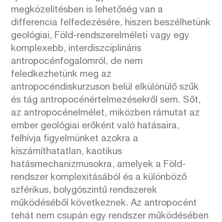
megközelítésben is lehetőség van a
differencia felfedezésére, hiszen beszélhetünk
geológiai, Föld-rendszerelméleti vagy egy
komplexebb, interdiszciplináris
antropocénfogalomról, de nem
feledkezhetünk meg az
antropocéndiskurzuson belül elkülönülő szűk
és tág antropocénértelmezésekről sem. Sőt,
az antropocénelmélet, miközben rámutat az
ember geológiai erőként való hatásaira,
felhívja figyelmünket azokra a
kiszámíthatatlan, kaotikus
hatásmechanizmusokra, amelyek a Föld-
rendszer komplexitásából és a különböző
szférikus, bolygószintű rendszerek
működéséből következnek. Az antropocént
tehát nem csupán egy rendszer működésében