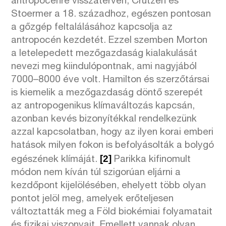
antropocénre visszatérvén, Crutzen és
Stoermer a 18. századhoz, egészen pontosan
a gőzgép feltalálásához kapcsolja az
antropocén kezdetét. Ezzel szemben Morton
a letelepedett mezőgazdaság kialakulását
nevezi meg kiindulópontnak, ami nagyjából
7000–8000 éve volt. Hamilton és szerzőtársai
is kiemelik a mezőgazdaság döntő szerepét
az antropogenikus klímaváltozás kapcsán,
azonban kevés bizonyítékkal rendelkezünk
azzal kapcsolatban, hogy az ilyen korai emberi
hatások milyen fokon is befolyásolták a bolygó
[2]
egészének klímáját.
Parikka kifinomult
módon nem kíván túl szigorúan eljárni a
kezdőpont kijelölésében, ehelyett több olyan
pontot jelöl meg, amelyek erőteljesen
változtatták meg a Föld biokémiai folyamatait
és fizikai viszonyait. Emellett vannak olyan