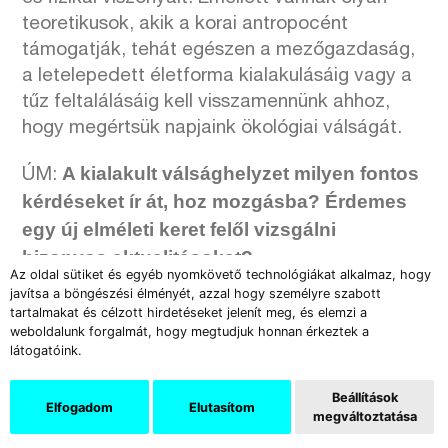
teoretikusok, akik a korai antropocént
támogatják, tehát egészen a mezőgazdaság,
a letelepedett életforma kialakulásáig vagy a
tűz feltalálásáig kell visszamennünk ahhoz,
hogy megértsük napjaink ökológiai válságát.
A kialakult válsághelyzet milyen fontos
ÚM:
kérdéseket ír át, hoz mozgásba? Érdemes
egy új elméleti keret felől vizsgálni
bizonyos aktualitásokat?
Az oldal sütiket és egyéb nyomkövető technológiákat alkalmaz, hogy
javítsa a böngészési élményét, azzal hogy személyre szabott
HM
: A koronavírus által kiváltott helyzet
tartalmakat és célzott hirdetéseket jelenít meg, és elemzi a
elemezhető sok perspektívából. Beszélhetünk
weboldalunk forgalmát, hogy megtudjuk honnan érkeztek a
látogatóink.
a neoliberális kapitalizmus kríziséről, amelyet a
kapitalocén megközelítés vethet fel, leírhatjuk
Beállítások
Elfogadom
Elutasítom
a válságot a nonhumán állatokkal való
megváltoztatása
erőszakos, elnyomó bánásmódként, az