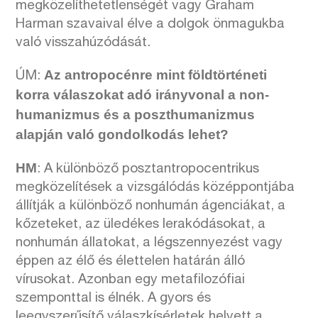
megközelíthetetlenségét vagy Graham
Harman szavaival élve a dolgok önmagukba
való visszahúzódását.
Az antropocénre mint földtörténeti
ÚM:
korra válaszokat adó irányvonal a non-
humanizmus és a poszthumanizmus
alapján való gondolkodás lehet?
HM
: A különböző posztantropocentrikus
megközelítések a vizsgálódás középpontjába
állítják a különböző nonhumán ágenciákat, a
kőzeteket, az üledékes lerakódásokat, a
nonhumán állatokat, a légszennyezést vagy
éppen az élő és élettelen határán álló
vírusokat. Azonban egy metafilozófiai
szemponttal is élnék. A gyors és
leegyszerűsítő válaszkísérletek helyett a