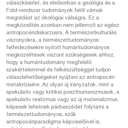
válaszkísérlet, és elsősorban a geológia és a
Föld-rendszer tudományok felől várnak
megoldást az ökológiai válságra. Ez a
megközelítés azonban nem jellemző az egész
antropocéndiskurzusra. A természetkulturális
viszonyokra, a természettudományos
felfedezésekre nyitott humántudományos
megközelítések viszont szükségesek ahhoz,
hogy a humántudomány megfelelő
szakértelemmel és felkészültséggel tudjon
válaszlehetőségeket nyújtani az antropocén
metakrízisére. Az olyan új irányzatok, mint a
spekulatív vagy kritikai poszthumanizmusok, a
spekulatív realizmus vagy az új materializmus,
képesek lehetnek párbeszédet folytatni a
természettudományos, szűk
antropocénparadigma képviselőivel is,