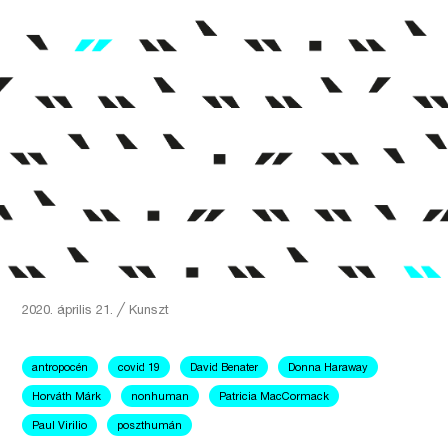
2020. április 21.
╱
Kunszt
antropocén
covid 19
David Benater
Donna Haraway
Horváth Márk
nonhuman
Patricia MacCormack
Paul Virilio
poszthumán