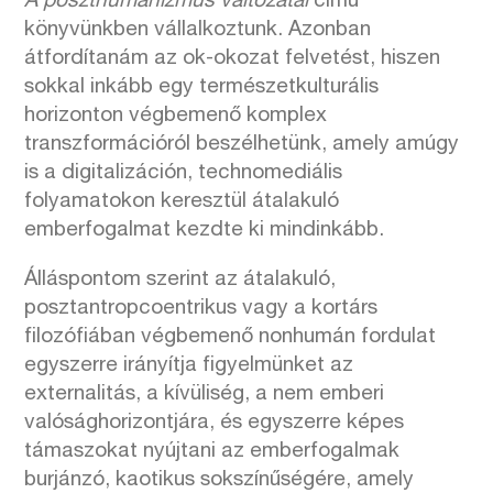
A poszthumanizmus változatai
című
könyvünkben vállalkoztunk. Azonban
átfordítanám az ok-okozat felvetést, hiszen
sokkal inkább egy természetkulturális
horizonton végbemenő komplex
transzformációról beszélhetünk, amely amúgy
is a digitalizáción, technomediális
folyamatokon keresztül átalakuló
emberfogalmat kezdte ki mindinkább.
Álláspontom szerint az átalakuló,
posztantropcoentrikus vagy a kortárs
filozófiában végbemenő nonhumán fordulat
egyszerre irányítja figyelmünket az
externalitás, a kívüliség, a nem emberi
valósághorizontjára, és egyszerre képes
támaszokat nyújtani az emberfogalmak
burjánzó, kaotikus sokszínűségére, amely