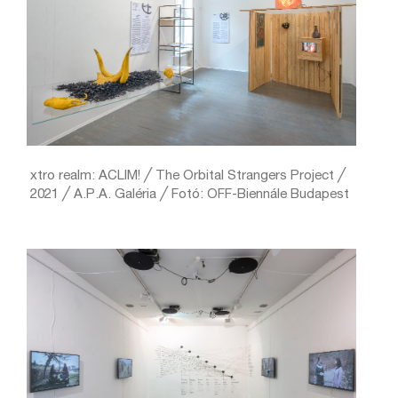
xtro realm: ACLIM! ╱ The Orbital Strangers Project ╱
2021 ╱ A.P.A. Galéria ╱ Fotó: OFF-Biennále Budapest