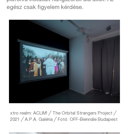
egész csak figyelem kérdése.
xtro realm: ACLIM! ╱ The Orbital Strangers Project ╱
2021 ╱ A.P.A. Galéria ╱ Fotó: OFF-Biennále Budapest