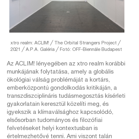
xtro realm: ACLIM! ╱ The Orbital Strangers Project ╱
2021 ╱ A.P.A. Galéria ╱ Fotó: OFF-Biennále Budapest
Az ACLIM! lényegében az xtro realm korábbi
munkájának folytatása, amely a globális
ökológiai válság problémáját a kortárs,
emberközpontú gondolkodás kritikáján, a
transzdiszciplináris tudásmegosztás kísérleti
gyakorlatain keresztül közelíti meg, és
igyekszik a klímaválsághoz kapcsolódó,
elsősorban tudományos és filozófiai
felvetéseket helyi kontextusban is
értelmezhetővé tenni. Ami viszont talán