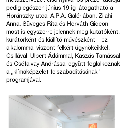
metaszervezet első nyilvános prezentációja
pedig egészen június 19-ig látogatható a
Horánszky utcai A.P.A. Galériában. Zilahi
Anna, Süveges Rita és Horváth Gideon
most is egyszerre jelennek meg kutatóként,
kurátorként és kiállító művészként – ez
alkalommal viszont felkért ügynökeikkel,
Csillával, Ulbert Ádámmal, Kaszás Tamással
és Cséfalvay Andrással együtt foglalkoznak
a „klímaképzelet felszabadításának”
programjával.