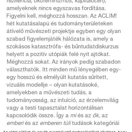
reziliencia, ökofeminizmus, kapitalocén),
amelyeknek nincs egyszavas fordítása.
Figyelni kell, méghozzá hosszan. Az ACLIM!
hét kutatásalapú és tudományterületeken
átívelő művészeti projektje egyben egy olyan
szabad figyelemjáték hálózata is, amely a
szokásos katasztrófa- és bűntudatdiskurzus
helyett a pozitív utópiák felé nyit ajtókat.
Méghozzá sokat. Az irányok pedig szabadon
választhatók. Itt minden mű lényegében egy-
egy hosszú és elmélyült kutatás sűrített,
vizuális modellje – olyan kutatásoké,
amelyekben a művészeti tudás, a
tudományosság, az intuíció, az érzelemvilág
vagy a testi tapasztalat horizontálisan
kapcsolódik össze. Így a
mi
és az
ők
, az
emberi
és az
emberen túli
tudások kategóriái
feloldódva, egyetlen ismereti halmazban