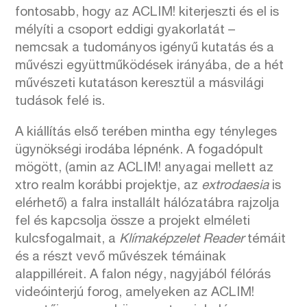
fontosabb, hogy az ACLIM! kiterjeszti és el is
mélyíti a csoport eddigi gyakorlatát –
nemcsak a tudományos igényű kutatás és a
művészi együttműködések irányába, de a hét
művészeti kutatáson keresztül a másvilági
tudások felé is.
A kiállítás első terében mintha egy tényleges
ügynökségi irodába lépnénk. A fogadópult
mögött, (amin az ACLIM! anyagai mellett az
xtro realm korábbi projektje, az
extrodaesia
is
elérhető) a falra installált hálózatábra rajzolja
fel és kapcsolja össze a projekt elméleti
kulcsfogalmait, a
Klímaképzelet Reader
témáit
és a részt vevő művészek témáinak
alappilléreit. A falon négy, nagyjából félórás
videóinterjú forog, amelyeken az ACLIM!