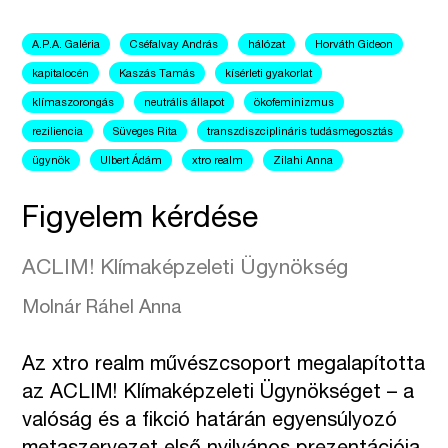
A.P.A. Galéria
Cséfalvay András
hálózat
Horváth Gideon
kapitalocén
Kaszás Tamás
kísérleti gyakorlat
klímaszorongás
neutrális állapot
ökofeminizmus
reziliencia
Süveges Rita
transzdiszciplináris tudásmegosztás
ügynök
Ulbert Ádám
xtro realm
Zilahi Anna
Figyelem kérdése
ACLIM! Klímaképzeleti Ügynökség
Molnár Ráhel Anna
Az xtro realm művészcsoport megalapította
az ACLIM! Klímaképzeleti Ügynökséget – a
valóság és a fikció határán egyensúlyozó