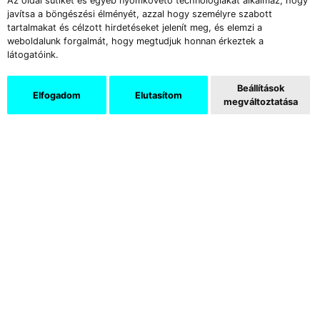
Az oldal sütiket és egyéb nyomkövető technológiákat alkalmaz, hogy
javítsa a böngészési élményét, azzal hogy személyre szabott
jelennek meg, s a klímaválsághoz kapcsolódó
tartalmakat és célzott hirdetéseket jelenít meg, és elemzi a
témák sem annyira a
jó
és a
gonosz
weboldalunk forgalmát, hogy megtudjuk honnan érkeztek a
megszokott (modernista felosztásokra épülő)
látogatóink.
harcaként van bemutatva, sokkal inkább
Beállítások
neutrális állapotként – ez pedig utat nyit a jövő
Elfogadom
Elutasítom
megváltoztatása
elképzelése számára.