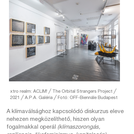
xtro realm: ACLIM! ╱ The Orbital Strangers Project ╱
2021 ╱ A.P.A. Galéria ╱ Fotó: OFF-Biennále Budapest
A klímaválsághoz kapcsolódó diskurzus eleve
nehezen megközelíthető, hiszen olyan
fogalmakkal operál
(klímaszorongás,