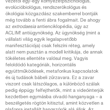
vezetői egy-egy környezetpszichológus,
evolúcióbiológus, rendszerökológus és
ökológiai közgazdász szakemberrel bontják
még tovább a fenti ábra fogalmait. De ahogy
az
extrodaesia
antienciklopédia, úgy az
ACLIM! antiügynökség. Az ügynökség (mint a
vállalati világ egyik legalapvetőbb
manifesztációja) csak felszíni réteg, amely
alatt nem pusztán a modell kritikája, de annak
tökéletes ellentéte valósul meg. Vagyis
feloldódó kategóriák, horizontális
együttműködések, metaforikus kapcsolatok
és új tudások bábeli zűrzavara. Ez a zavar
viszont csak látszólagos, a különböző szálak
pedig éppúgy felfejthetők, mint a videóinterjúk
kezdetben egymásba olvadó hanganyaga – a
beszélgetés rögtön kitisztul, amint közvetlen a
plafonra installált hangszórók alá állok. Az