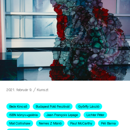
2021. február 9.
╱
Kunszt
Bede Kincső
Budapest Fotó Fesztivál
Győrffy László
ISBN könyv+galéria
Jean François Lepage
Lichter Péter
Mat Collishaw
Nemes Z Márió
Paul McCarthy
Péli Barna