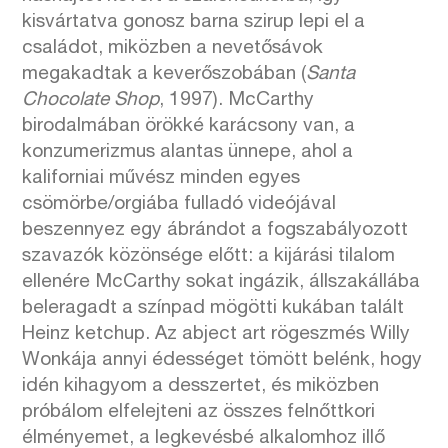
kisvártatva gonosz barna szirup lepi el a
családot, miközben a nevetősávok
megakadtak a keverőszobában (
Santa
Chocolate Shop
, 1997). McCarthy
birodalmában örökké karácsony van, a
konzumerizmus alantas ünnepe, ahol a
kaliforniai művész minden egyes
csömörbe/orgiába fulladó videójával
beszennyez egy ábrándot a fogszabályozott
szavazók közönsége előtt: a kijárási tilalom
ellenére McCarthy sokat ingázik, állszakállába
beleragadt a színpad mögötti kukában talált
Heinz ketchup. Az abject art rögeszmés Willy
Wonkája annyi édességet tömött belénk, hogy
idén kihagyom a desszertet, és miközben
próbálom elfelejteni az összes felnőttkori
élményemet, a legkevésbé alkalomhoz illő