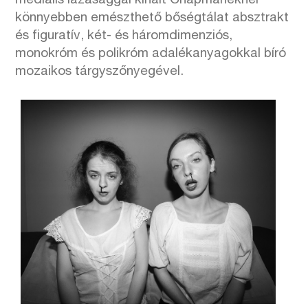
mediális lazasággal kínált Chapmanéknél
könnyebben emészthető bőségtálat absztrakt
és figuratív, két- és háromdimenziós,
monokróm és polikróm adalékanyagokkal bíró
mozaikos tárgyszőnyegével.