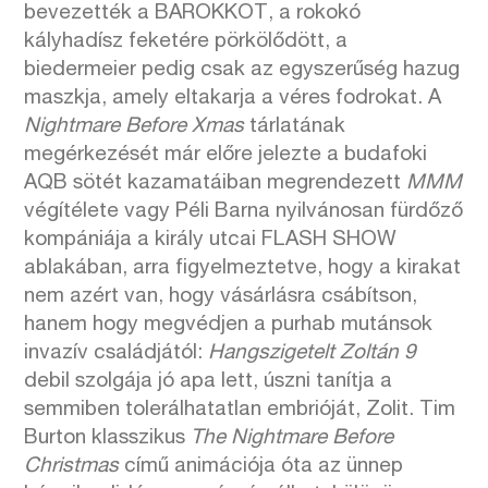
bevezették a BAROKKOT, a rokokó
kályhadísz feketére pörkölődött, a
biedermeier pedig csak az egyszerűség hazug
maszkja, amely eltakarja a véres fodrokat. A
Nightmare Before Xmas
tárlatának
megérkezését már előre jelezte a budafoki
AQB sötét kazamatáiban megrendezett
MMM
végítélete vagy Péli Barna nyilvánosan fürdőző
kompániája a király utcai FLASH SHOW
ablakában, arra figyelmeztetve, hogy a kirakat
nem azért van, hogy vásárlásra csábítson,
hanem hogy megvédjen a purhab mutánsok
invazív családjától:
Hangszigetelt Zoltán 9
debil szolgája jó apa lett, úszni tanítja a
semmiben tolerálhatatlan embrióját, Zolit. Tim
Burton klasszikus
The Nightmare Before
Christmas
című animációja óta az ünnep