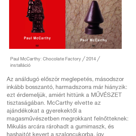
Paul McCarthy: Chocolate Factory ╱ 2014 ╱
installáció
Az análdugó először meglepetés, másodszor
inkább bosszantó, harmadszorra már hiányzik:
ezt érdemeljük, amiért hittünk a MŰVÉSZET
tisztaságában. McCarthy elvette az
ajándékokat a gyerekektől a
magasművészetben megrokkant felnőtteknek:
Mikulás arcára rárohadt a gumimaszk, és
hashajtót kevert a szaloncukorba, így