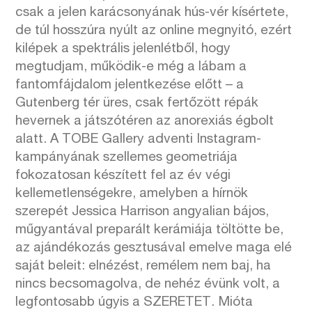
csak a jelen karácsonyának hús-vér kísértete,
de túl hosszúra nyúlt az online megnyitó, ezért
kilépek a spektrális jelenlétből, hogy
megtudjam, működik-e még a lábam a
fantomfájdalom jelentkezése előtt – a
Gutenberg tér üres, csak fertőzött répák
hevernek a játszótéren az anorexiás égbolt
alatt. A TOBE Gallery adventi Instagram-
kampányának szellemes geometriája
fokozatosan készített fel az év végi
kellemetlenségekre, amelyben a hírnök
szerepét Jessica Harrison angyalian bájos,
műgyantával preparált kerámiája töltötte be,
az ajándékozás gesztusával emelve maga elé
saját beleit: elnézést, remélem nem baj, ha
nincs becsomagolva, de nehéz évünk volt, a
legfontosabb úgyis a SZERETET. Mióta