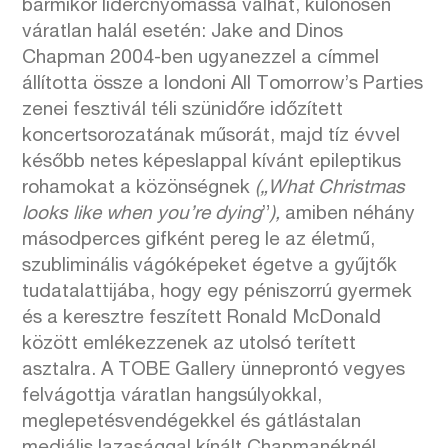
bármikor lidércnyomássá válhat, különösen
váratlan halál esetén: Jake and Dinos
Chapman 2004-ben ugyanezzel a címmel
állította össze a londoni All Tomorrow’s Parties
zenei fesztivál téli szünidőre időzített
koncertsorozatának műsorát, majd tíz évvel
később netes képeslappal kívánt epileptikus
rohamokat a közönségnek
(„What Christmas
looks like when you’re dying
”
),
amiben néhány
másodperces gifként pereg le az életmű,
szubliminális vágóképeket égetve a gyűjtők
tudatalattijába, hogy egy péniszorrú gyermek
és a keresztre feszített Ronald McDonald
között emlékezzenek az utolsó terített
asztalra. A TOBE Gallery ünneprontó vegyes
felvágottja váratlan hangsúlyokkal,
meglepetésvendégekkel és gátlástalan