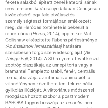
fekete salakból épített zenei katedrálisának
üres tereiben: karácsonyi dalában Ceaușescu
kivégzéséről egy feleletválasztós
személyiségteszt formájában emlékezett
meg, de Heródes története is bekerült a
repertoárba (
Herod,
2014), épp mikor Mat
Collishaw elkészítette Rubens párfestménye
(Az ártatlanok lemészárlása)
hatására
szélsebesen forgó szenvedésorgiáját (
All
Things Fall
, 2014). A 3D-s nyomtatóval készült
zootróp plasztikája az ünnepi torta vagy a
bramantei Tempietto stabil, fehér, centrális
formájába zárja az infernális animációt, a
villanófényben követhetelten, fókusz nélküli
gyilkolás illúzióját. A viktoriánus módszerrel
mozgásba hozott szobor a posztmodern
BAROKK fagyos bosszúja az
eredetin
, nem