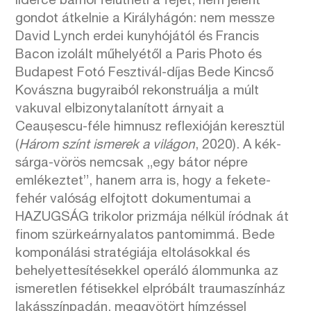
lidérce bárhol felütheti a fejét, nem jelent
gondot átkelnie a Királyhágón: nem messze
David Lynch erdei kunyhójától és Francis
Bacon izolált műhelyétől a Paris Photo és
Budapest Fotó Fesztivál-díjas Bede Kincső
Kovászna bugyraiból rekonstruálja a múlt
vakuval elbizonytalanított árnyait a
Ceaușescu-féle himnusz reflexióján keresztül
(
Három színt ismerek a világon
, 2020). A kék-
sárga-vörös nemcsak „egy bátor népre
emlékeztet”, hanem arra is, hogy a fekete-
fehér valóság elfojtott dokumentumai a
HAZUGSÁG trikolor prizmája nélkül íródnak át
finom szürkeárnyalatos pantomimmá. Bede
komponálási stratégiája eltolásokkal és
behelyettesítésekkel operáló álommunka az
ismeretlen fétisekkel elpróbált traumaszínház
lakásszínpadán, meggyötört hímzéssel