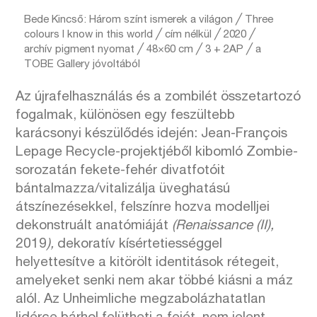
Bede Kincső: Három színt ismerek a világon ╱ Three
colours I know in this world ╱ cím nélkül ╱ 2020 ╱
archív pigment nyomat ╱ 48×60 cm ╱ 3 + 2AP ╱ a
TOBE Gallery jóvoltából
Az újrafelhasználás és a zombilét összetartozó
fogalmak, különösen egy feszültebb
karácsonyi készülődés idején: Jean-François
Lepage Recycle-projektjéből kibomló Zombie-
sorozatán fekete-fehér divatfotóit
bántalmazza/vitalizálja üveghatású
átszínezésekkel, felszínre hozva modelljei
dekonstruált anatómiáját
(Renaissance (II),
2019
),
dekoratív kísértetiességgel
helyettesítve a kitörölt identitások rétegeit,
amelyeket senki nem akar többé kiásni a máz
alól. Az Unheimliche megzabolázhatatlan