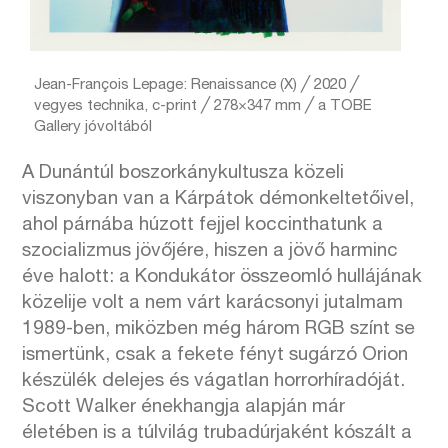
Jean-François Lepage: Renaissance (X) ╱ 2020 ╱
vegyes technika, c-print ╱ 278×347 mm ╱ a TOBE
Gallery jóvoltából
A Dunántúl boszorkánykultusza közeli
viszonyban van a Kárpátok démonkeltetőivel,
ahol párnába húzott fejjel koccinthatunk a
szocializmus jövőjére, hiszen a jövő harminc
éve halott: a Kondukátor összeomló hullájának
közelije volt a nem várt karácsonyi jutalmam
1989-ben, miközben még három RGB színt se
ismertünk, csak a fekete fényt sugárzó Orion
készülék delejes és vágatlan horrorhíradóját.
Scott Walker énekhangja alapján már
életében is a túlvilág trubadúrjaként kószált a