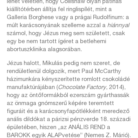
lehet véletlen, hogy Collishaw olyan patinás
kiállítótérben állítja fel ringlispílét, mint a
Galleria Borghese vagy a prágai Rudolfinum: a
múlt karácsonyának szelleme azzal a
hiánnyal
számol, hogy Jézus meg sem született, csak
egy be nem tartott ígéret a betlehemi
abortuszklinika alagsorában.
Jézus halott, Mikulás pedig nem szeret, de
rendületlenül dolgozik, mert Paul McCarthy
házimunkára kényszerítette romlott csokoládé
manufaktúrájában (
Chocolate Factory
, 2014),
hogy az öntőformákból ezerszám gyárthassák
az önmaga gnómszerű képére teremtett
figuráit és a karácsonyfapótlékként meredező
anális dildókat a párizsi pénzverde 18. századi
épületében, hiszen „az ANÁLIS REND a
BAROKK egyik ALAPvetése” (Nemes Z. Márió).