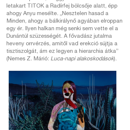
letakart TITOK a Radírfej bölcsője alatt, épp
ahogy Anyu mesélte. „Nesztelen hasad a
Minden, ahogy a bálkirálynő agyában elroppan
egy ér. Ilyen halkan még senki sem vette el a
Dunántúl szüzességét. A fővadász jutalma
heveny orrvérzés, amitől vad erekció sújtja a
tisztiszolgát, ám ez legyen a hierarchia átka”
(Nemes Z. Márió:
Luca-napi alakoskodások
).