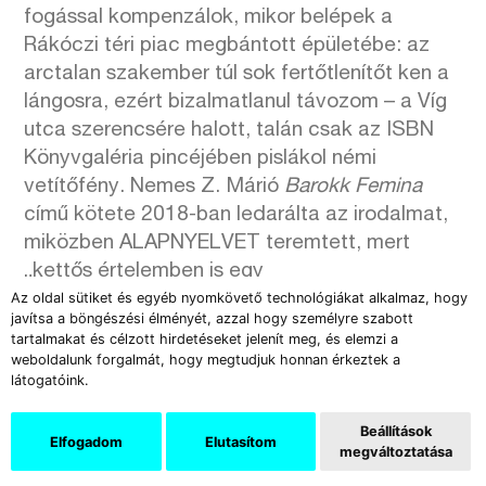
fogással kompenzálok, mikor belépek a
Rákóczi téri piac megbántott épületébe: az
arctalan szakember túl sok fertőtlenítőt ken a
lángosra, ezért bizalmatlanul távozom – a Víg
utca szerencsére halott, talán csak az ISBN
Könyvgaléria pincéjében pislákol némi
vetítőfény. Nemes Z. Márió
Barokk Femina
című kötete 2018-ban ledarálta az irodalmat,
miközben ALAPNYELVET teremtett, mert
„kettős értelemben is egy
Az oldal sütiket és egyéb nyomkövető technológiákat alkalmaz, hogy
válságtapasztalatból indul ki, és a szövegeket
javítsa a böngészési élményét, azzal hogy személyre szabott
olvasva meggyőződhetünk róla, hogy minden
tartalmakat és célzott hirdetéseket jelenít meg, és elemzi a
emberi válság a kommunikáció válsága”
weboldalunk forgalmát, hogy megtudjuk honnan érkeztek a
látogatóink.
(Bartók Imre). A betegséglogika mentén
szerkesztett, kozmikus hungarofuturista eposz
Beállítások
az alanyiság összeomlását viszi színre, amely
Elfogadom
Elutasítom
megváltoztatása
a lírakötettel párhuzamos film elkészítésére