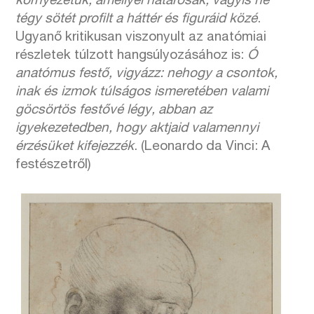
környezetük, amellyel határosak, vagyis ne
tégy sötét profilt a háttér és figuráid közé
.
Ugyanő kritikusan viszonyult az anatómiai
részletek túlzott hangsúlyozásához is:
Ó
anatómus festő, vigyázz: nehogy a csontok,
inak és izmok túlságos ismeretében valami
göcsörtös festővé légy, abban az
igyekezetedben, hogy aktjaid valamennyi
érzésüket kifejezzék
. (Leonardo da Vinci: A
festészetről)