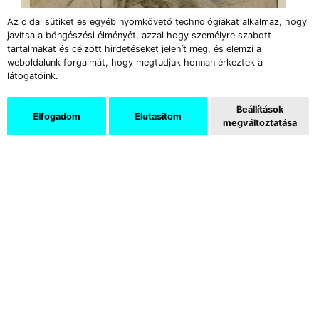
Az oldal sütiket és egyéb nyomkövető technológiákat alkalmaz, hogy
javítsa a böngészési élményét, azzal hogy személyre szabott
tartalmakat és célzott hirdetéseket jelenít meg, és elemzi a
weboldalunk forgalmát, hogy megtudjuk honnan érkeztek a
látogatóink.
Beállítások
Elfogadom
Elutasítom
megváltoztatása
Michelangelo Buonarroti: Fejtanulmány a küméi
Szibillához, 1508–1510, fekete kréta, fedőfehér
nyomai, 320×228 mm
Torino, Biblioteca Reale © Musei Reali – Biblioteca
Reale – Torino
Michelangelónak – Raffaellóval ellentétben –
nem voltak igazi tanítványai. Műhelyében
azokat próbálta segíteni, akik (például az
életrajzát megíró Ascanio Condivi) saját