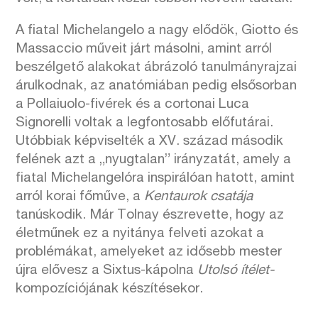
A fiatal Michelangelo a nagy elődök, Giotto és
Massaccio műveit járt másolni, amint arról
beszélgető alakokat ábrázoló tanulmányrajzai
árulkodnak, az anatómiában pedig elsősorban
a Pollaiuolo-fivérek és a cortonai Luca
Signorelli voltak a legfontosabb előfutárai.
Utóbbiak képviselték a XV. század második
felének azt a „nyugtalan” irányzatát, amely a
fiatal Michelangelóra inspirálóan hatott, amint
arról korai főműve, a
Kentaurok csatája
tanúskodik. Már Tolnay észrevette, hogy az
életműnek ez a nyitánya felveti azokat a
problémákat, amelyeket az idősebb mester
újra elővesz a Sixtus-kápolna
Utolsó ítélet-
kompozíciójának készítésekor.