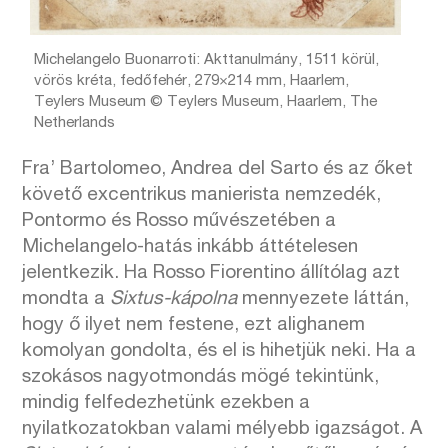
Michelangelo Buonarroti: Akttanulmány, 1511 körül,
vörös kréta, fedőfehér, 279×214 mm, Haarlem,
Teylers Museum © Teylers Museum, Haarlem, The
Netherlands
Fra’ Bartolomeo, Andrea del Sarto és az őket
követő excentrikus manierista nemzedék,
Pontormo és Rosso művészetében a
Michelangelo-hatás inkább áttételesen
jelentkezik. Ha Rosso Fiorentino állítólag azt
mondta a
Sixtus-kápolna
mennyezete láttán,
hogy ő ilyet nem festene, ezt alighanem
komolyan gondolta, és el is hihetjük neki. Ha a
szokásos nagyotmondás mögé tekintünk,
mindig felfedezhetünk ezekben a
nyilatkozatokban valami mélyebb igazságot. A