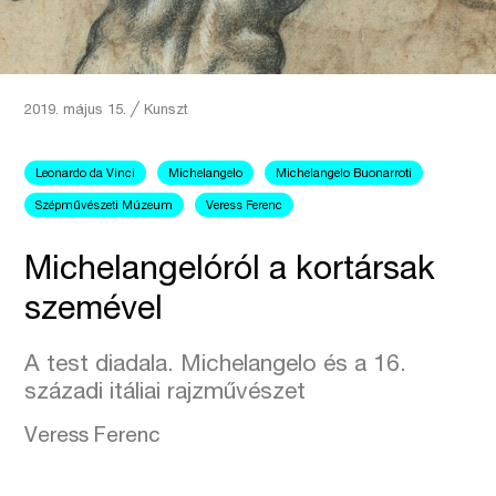
2019. május 15.
╱
Kunszt
Leonardo da Vinci
Michelangelo
Michelangelo Buonarroti
Szépművészeti Múzeum
Veress Ferenc
Michelangelóról a kortársak
szemével
A test diadala. Michelangelo és a 16.
századi itáliai rajzművészet
Veress Ferenc