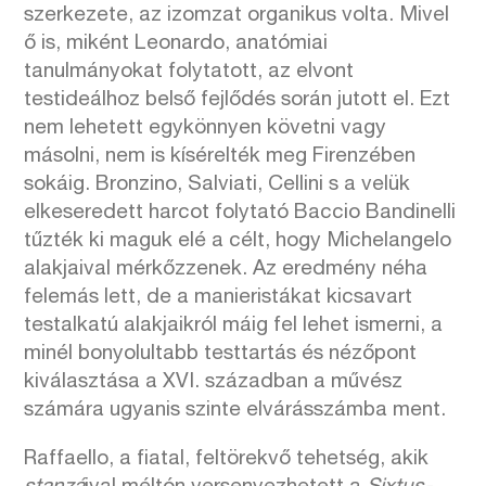
szerkezete, az izomzat organikus volta. Mivel
ő is, miként Leonardo, anatómiai
tanulmányokat folytatott, az elvont
testideálhoz belső fejlődés során jutott el. Ezt
nem lehetett egykönnyen követni vagy
másolni, nem is kísérelték meg Firenzében
sokáig. Bronzino, Salviati, Cellini s a velük
elkeseredett harcot folytató Baccio Bandinelli
tűzték ki maguk elé a célt, hogy Michelangelo
alakjaival mérkőzzenek. Az eredmény néha
felemás lett, de a manieristákat kicsavart
testalkatú alakjaikról máig fel lehet ismerni, a
minél bonyolultabb testtartás és nézőpont
kiválasztása a XVI. században a művész
számára ugyanis szinte elvárásszámba ment.
Raffaello, a fiatal, feltörekvő tehetség, akik