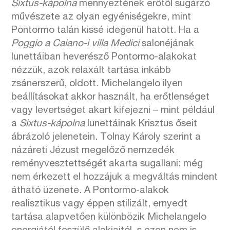
Sixtus-kápolna
mennyeztének erőtől sugárzó
művészete az olyan egyéniségekre, mint
Pontormo talán kissé idegenül hatott. Ha a
Poggio a Caiano-i villa Medici
salonéjának
lunettáiban heverésző Pontormo-alakokat
nézzük, azok relaxált tartása inkább
zsánerszerű, oldott. Michelangelo ilyen
beállításokat akkor használt, ha erőtlenséget
vagy levertséget akart kifejezni – mint például
a
Sixtus-kápolna
lunettáinak Krisztus őseit
ábrázoló jelenetein. Tolnay Károly szerint a
názáreti Jézust megelőző nemzedék
reményvesztettségét akarta sugallani: még
nem érkezett el hozzájuk a megváltás mindent
átható üzenete. A Pontormo-alakok
realisztikus vagy éppen stilizált, ernyedt
tartása alapvetően különbözik Michelangelo