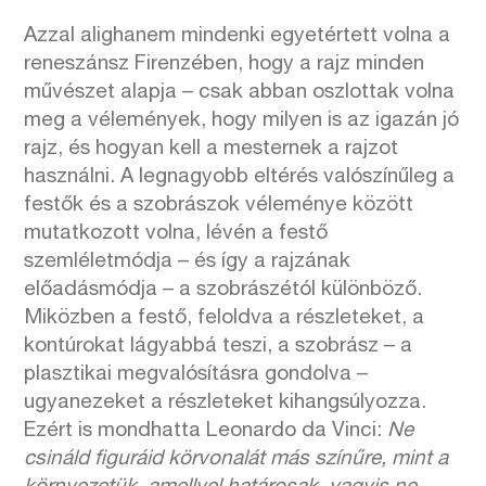
Azzal alighanem mindenki egyetértett volna a
reneszánsz Firenzében, hogy a rajz minden
művészet alapja – csak abban oszlottak volna
meg a vélemények, hogy milyen is az igazán jó
rajz, és hogyan kell a mesternek a rajzot
használni. A legnagyobb eltérés valószínűleg a
festők és a szobrászok véleménye között
mutatkozott volna, lévén a festő
szemléletmódja – és így a rajzának
előadásmódja – a szobrászétól különböző.
Miközben a festő, feloldva a részleteket, a
kontúrokat lágyabbá teszi, a szobrász – a
plasztikai megvalósításra gondolva –
ugyanezeket a részleteket kihangsúlyozza.
Ezért is mondhatta Leonardo da Vinci:
Ne
csináld figuráid körvonalát más színűre, mint a