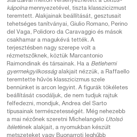
stanzá
ival méltón versenyezhetett a
Sixtus-
kápolna
mennyezetével, tiszta klasszicizmust
teremtett. Alakjainak beállítását, gesztusait
tehetséges tanítványai, Giulio Romano, Perino
del Vaga, Polidoro da Caravaggio és mások
csakhamar a magukévá tették. A
terjesztésben nagy szerepe volt a
rézmetszőknek, köztük Marcantonio
Raimondinak és társainak. Ha a
Betlehemi
gyermekgyilkosság
alakjait nézzük, a Raffaello
teremtette hűvös klasszicizmus szele
bennünket is arcon legyint. A figurák tökéletes
beállítását csodáljuk, de nem tudjuk rajtuk
felfedezni, mondjuk, Andrea del Sarto
típusainak természetességét. Még nehezebb
a mai nézőnek szeretni Michelangelo
Utolsó
ítélet
ének alakjait, a nyomukban készült
metszeteket vagy Buonarroti leghűbb