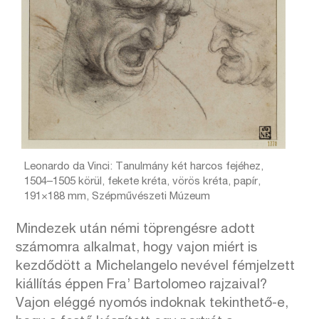
Leonardo da Vinci: Tanulmány két harcos fejéhez,
1504–1505 körül, fekete kréta, vörös kréta, papír,
191×188 mm, Szépművészeti Múzeum
Mindezek után némi töprengésre adott
számomra alkalmat, hogy vajon miért is
kezdődött a Michelangelo nevével fémjelzett
kiállítás éppen Fra’ Bartolomeo rajzaival?
Vajon eléggé nyomós indoknak tekinthető-e,