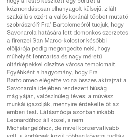
hogy a festő készített egy portrét a
közmondásosan elhanyagolt külsejű, zilált
szakállú s ezért a valós koránál többet mutató
szobrászról? Fra’ Bartolomeóról tudjuk, hogy
Savonarola hatására lett domonkos szerzetes,
a firenzei San Marco-kolostor későbbi
elöljárója pedig megengedte neki, hogy
műhelyét fenntartsa és nagy méretű
oltárképekkel díszítse városa templomait.
Egyébként a hagyomány, hogy Fra
Bartolomeo elégette volna összes aktrajzát a
Savonarola idejében rendezett hiúság
máglyáján, valószínűleg téves; a művész
munkái igazolják, mennyire érdekelte őt az
emberi test. Látásmódja azonban inkább
Leonardóhoz áll közel, s nem
Michelangelóhoz, de mivel konzervatívabb
volt, a kortársak közül többen követni tudták.