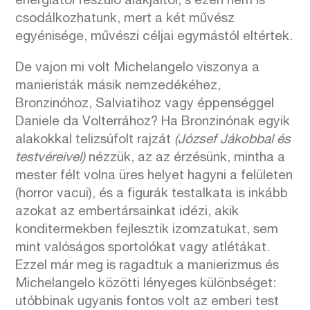
energiától feszülő alakjaitól, s ezen nem is
csodálkozhatunk, mert a két művész
egyénisége, művészi céljai egymástól eltértek.
De vajon mi volt Michelangelo viszonya a
manieristák másik nemzedékéhez,
Bronzinóhoz, Salviatihoz vagy éppenséggel
Daniele da Volterrához? Ha Bronzinónak egyik
alakokkal telizsúfolt rajzát
(József Jákobbal és
testvéreivel)
nézzük, az az érzésünk, mintha a
mester félt volna üres helyet hagyni a felületen
(horror vacui), és a figurák testalkata is inkább
azokat az embertársainkat idézi, akik
konditermekben fejlesztik izomzatukat, sem
mint valóságos sportolókat vagy atlétákat.
Ezzel már meg is ragadtuk a manierizmus és
Michelangelo közötti lényeges különbséget:
utóbbinak ugyanis fontos volt az emberi test