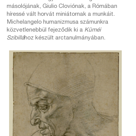
másolójának, Giulio Cloviónak, a Rómában
híressé vált horvát miniátornak a munkáit.
Michelangelo humanizmusa számunkra
közvetlenebbül fejeződik ki a
Küméi
Szibillá
hoz készült arctanulmányában.