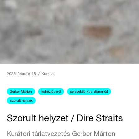
2023. február 18.
╱
Kunszt
Gerber Márton
kohéziós erő
perspektivikus látásmód
szorult helyzet
Szorult helyzet / Dire Straits
Kurátori tárlatvezetés Gerber Márton