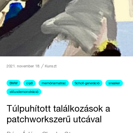
2021. november 18.
╱
Kunszt
BMW
cipő
memóriamatrac
Scholl-generáció
sneaker
stílusdemonstráció
Túlpuhított találkozások a
patchworkszerű utcával