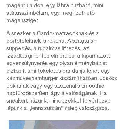
magántulajdon, egy lábra húzható, mini
státusszimbólum, egy megfizethető
magánsziget.
A sneaker a Cardo-matracoknak és a
bőrfoteleknek is rokona. A szagtalan
süppedés, a rugalmas liftezés, az
izzadtságmentes elmerülés, a kipárnázott
egyensúlynyerés egy olyan élménybázist
biztosít, ami tökéletes pandanja lehet egy
kézműveshamburger kiszámíthatóan lucskos
poklának vagy egy szezonális smoothie
habfürdőszerűen lágy álvalóságának. Ha
sneakert húzunk, mindezekkel felvértezve
lépünk a „lennazutcán” rideg valóságába.