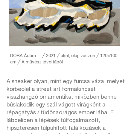
DÓRA Ádám: ~ ╱ 2021 ╱ akril, olaj, vászon ╱ 120×100
cm ╱ A művész jóvoltából
A sneaker olyan, mint egy furcsa váza, melyet
körbeölel a street art formakincsét
visszhangzó ornamentika, miközben benne
búslakodik egy szál vágott virágként a
répagatyás / tüdőnadrágos ember lába. E
lábbeliben a lépések túlfogalmazott,
hipszteresen túlpuhított találkozások a