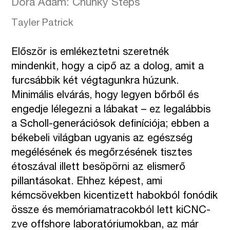
Dóra Ádám: Chunky Steps
Tayler Patrick
Először is emlékeztetni szeretnék
mindenkit, hogy a cipő az a dolog, amit a
furcsábbik két végtagunkra húzunk.
Minimális elvárás, hogy legyen bőrből és
engedje lélegezni a lábakat – ez legalábbis
a Scholl-generációsok definíciója; ebben a
békebeli világban ugyanis az egészség
megélésének és megőrzésének tisztes
étoszával illett besöpörni az elismerő
pillantásokat.
Ehhez képest, ami
kémcsövekben kicentizett habokból fonódik
össze és memóriamatracokból lett kiCNC-
zve offshore laboratóriumokban, az már