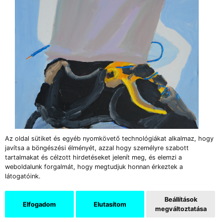
Az oldal sütiket és egyéb nyomkövető technológiákat alkalmaz, hogy
javítsa a böngészési élményét, azzal hogy személyre szabott
tartalmakat és célzott hirdetéseket jelenít meg, és elemzi a
weboldalunk forgalmát, hogy megtudjuk honnan érkeztek a
látogatóink.
DÓRA Ádám: Cool Factor II. ╱ 2021 ╱ akril, olaj,
vászon ╱ 100×100 cm ╱ A művész jóvoltából
Beállítások
Elfogadom
Elutasítom
megváltoztatása
A szóbeszéd szerint éppen erre lett figyelmes