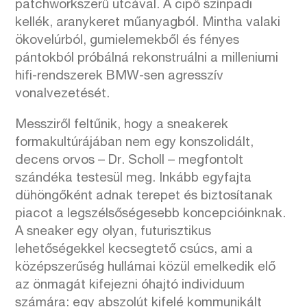
patchworkszerű utcával. A cipő színpadi
kellék, aranykeret műanyagból. Mintha valaki
ökovelúrból, gumielemekből és fényes
pántokból próbálná rekonstruálni a milleniumi
hifi-rendszerek BMW-sen agresszív
vonalvezetését.
Messziről feltűnik, hogy a sneakerek
formakultúrájában nem egy konszolidált,
decens orvos – Dr. Scholl – megfontolt
szándéka testesül meg. Inkább egyfajta
dühöngőként adnak terepet és biztosítanak
piacot a legszélsőségesebb koncepcióinknak.
A sneaker egy olyan, futurisztikus
lehetőségekkel kecsegtető csúcs, ami a
középszerűség hullámai közül emelkedik elő
az önmagát kifejezni óhajtó individuum
számára: egy abszolút kifelé kommunikált