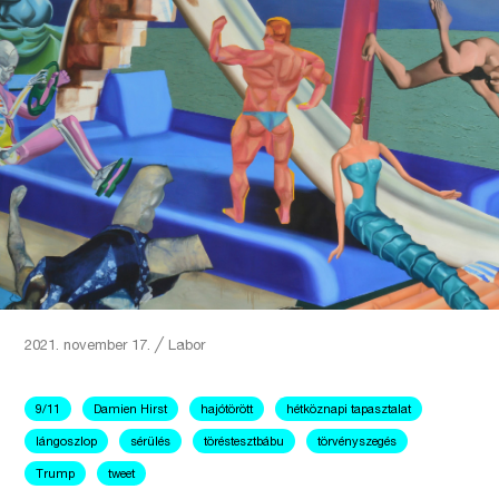
2021. november 17.
╱
Labor
9/11
Damien Hirst
hajótörött
hétköznapi tapasztalat
lángoszlop
sérülés
töréstesztbábu
törvényszegés
Trump
tweet