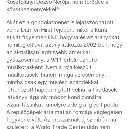
Kosztolányi Dezső Nerója, nem törődve a
következményekkel?
Akár ez a gondolatmenet is lejátszódhatott
volna Damien Hirst fejében, mikor a kanti
etikát figyelmen kívül hagyva és az arányokat
némileg eltolva azt nyilatkozta 2002-ben, hogy
az aktuálisan legfrissebb amerikai
gyászesemény, a 9/11 értelmezhető
műalkotásként.
Nem a róla készült
műalkotások, hanem maga az esemény,
mintha csak egy művészi szándékkal
létrehozott happening lett volna: a híradások
látványvilága oly módon kondicionálta
vizualitásunkat, amelyre addig alig volt példa.
A repülőgépek ártalmatlan formája véglegesen
fegyverré vált. Az erőszaknak új szimbóluma
született, a World Trade Center után nem