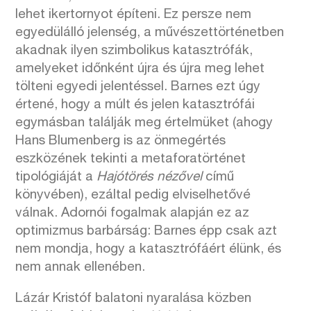
lehet ikertornyot építeni. Ez persze nem
egyedülálló jelenség, a művészettörténetben
akadnak ilyen szimbolikus katasztrófák,
amelyeket időnként újra és újra meg lehet
tölteni egyedi jelentéssel. Barnes ezt úgy
értené, hogy a múlt és jelen katasztrófái
egymásban találják meg értelmüket (ahogy
Hans Blumenberg is az önmegértés
eszközének tekinti a metaforatörténet
tipológiáját a
Hajótörés nézővel
című
könyvében),
ezáltal pedig elviselhetővé
válnak. Adornói fogalmak alapján ez az
optimizmus barbárság: Barnes épp csak azt
nem mondja, hogy a katasztrófáért élünk, és
nem annak ellenében.
Lázár Kristóf balatoni nyaralása közben