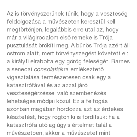
Az is törvényszerűnek tűnik, hogy a veszteség
feldolgozása a művészeten keresztül kell
megtörténjen, legalábbis erre utal az, hogy
már a világirodalom első remeke is Trója
pusztulását örökíti meg. A bűnös Trója azért áll
ostrom alatt, mert törvényszegést követett el:
a királyfi elrabolta egy görög feleségét. Barnes
a senecai
consolatió
kra emlékeztető
vigasztalása természetesen csak egy a
katasztrófával és az azzal járó
veszteségérzéssel való szembenézés
lehetséges módjai közül. Ez a felfogás
azonban magában hordozza azt az érdekes
késztetést, hogy rögtön ki is fordítsuk: ha a
katasztrófa utólag úgyis értelmet talál a
művészetben, akkor a művészetet mint