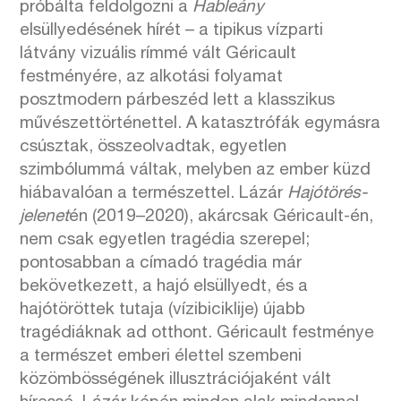
próbálta feldolgozni a
Hableány
elsüllyedésének hírét – a tipikus vízparti
látvány vizuális rímmé vált Géricault
festményére, az alkotási folyamat
posztmodern párbeszéd lett a klasszikus
művészettörténettel. A katasztrófák egymásra
csúsztak, összeolvadtak, egyetlen
szimbólummá váltak, melyben az ember küzd
hiábavalóan a természettel. Lázár
Hajótörés-
jelenet
én (2019–2020), akárcsak Géricault-én,
nem csak egyetlen tragédia szerepel;
pontosabban a címadó tragédia már
bekövetkezett, a hajó elsüllyedt, és a
hajótöröttek tutaja (vízibiciklije) újabb
tragédiáknak ad otthont. Géricault festménye
a természet emberi élettel szembeni
közömbösségének illusztrációjaként vált