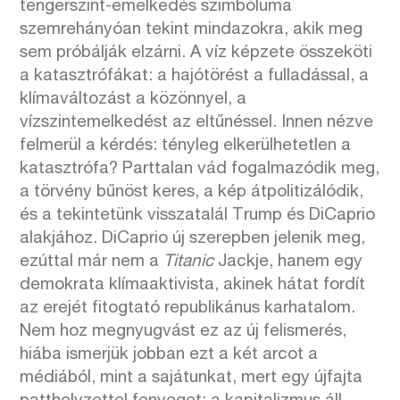
tengerszint-emelkedés szimbóluma
szemrehányóan tekint mindazokra, akik meg
sem próbálják elzárni. A víz képzete összeköti
a katasztrófákat: a hajótörést a fulladással, a
klímaváltozást a közönnyel, a
vízszintemelkedést az eltűnéssel. Innen nézve
felmerül a kérdés: tényleg elkerülhetetlen a
katasztrófa? Parttalan vád fogalmazódik meg,
a törvény bűnöst keres, a kép átpolitizálódik,
és a tekintetünk visszatalál Trump és DiCaprio
alakjához. DiCaprio új szerepben jelenik meg,
ezúttal már nem a
Titanic
Jackje, hanem egy
demokrata klímaaktivista, akinek hátat fordít
az erejét fitogtató republikánus karhatalom.
Nem hoz megnyugvást ez az új felismerés,
hiába ismerjük jobban ezt a két arcot a
médiából, mint a sajátunkat, mert egy újfajta