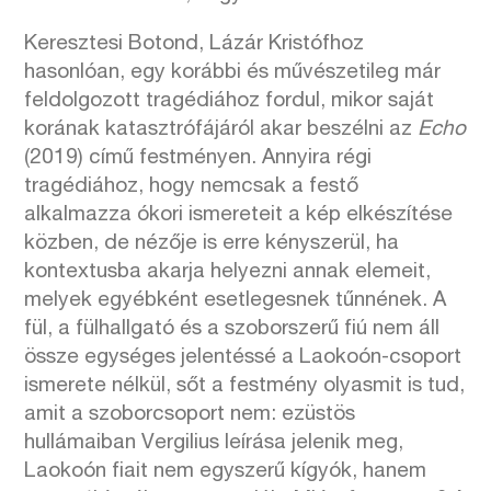
Keresztesi Botond, Lázár Kristófhoz
hasonlóan, egy korábbi és művészetileg már
feldolgozott tragédiához fordul, mikor saját
korának katasztrófájáról akar beszélni az
Echo
(2019) című festményen. Annyira régi
tragédiához, hogy nemcsak a festő
alkalmazza ókori ismereteit a kép elkészítése
közben, de nézője is erre kényszerül, ha
kontextusba akarja helyezni annak elemeit,
melyek egyébként esetlegesnek tűnnének. A
fül, a fülhallgató és a szoborszerű fiú nem áll
össze egységes jelentéssé a Laokoón-csoport
ismerete nélkül, sőt a festmény olyasmit is tud,
amit a szoborcsoport nem: ezüstös
hullámaiban Vergilius leírása jelenik meg,
Laokoón fiait nem egyszerű kígyók, hanem