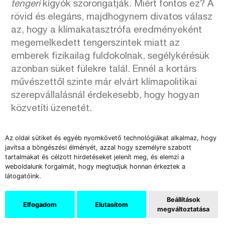
tengeri
kígyók szorongatják. Miért fontos ez? A
rövid és elegáns, majdhogynem divatos válasz
az, hogy a klímakatasztrófa eredményeként
megemelkedett tengerszintek miatt az
emberek fizikailag fuldokolnak, segélykérésük
azonban süket fülekre talál. Ennél a kortárs
művészettől szinte már elvárt klímapolitikai
szerepvállalásnál érdekesebb, hogy hogyan
közvetíti üzenetét.
Az oldal sütiket és egyéb nyomkövető technológiákat alkalmaz, hogy
javítsa a böngészési élményét, azzal hogy személyre szabott
tartalmakat és célzott hirdetéseket jelenít meg, és elemzi a
weboldalunk forgalmát, hogy megtudjuk honnan érkeztek a
látogatóink.
Beállítások
Elfogadom
Elutasítom
megváltoztatása