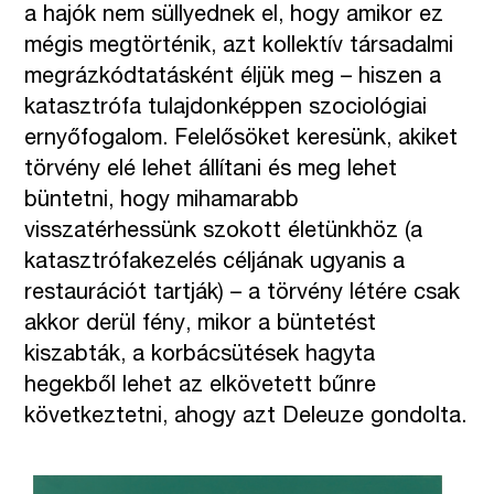
a hajók nem süllyednek el, hogy amikor ez
mégis megtörténik, azt kollektív társadalmi
megrázkódtatásként éljük meg – hiszen a
katasztrófa tulajdonképpen szociológiai
ernyőfogalom. Felelősöket keresünk, akiket
törvény elé lehet állítani és meg lehet
büntetni, hogy mihamarabb
visszatérhessünk szokott életünkhöz (a
katasztrófakezelés céljának ugyanis a
restaurációt tartják) – a törvény létére csak
akkor derül fény, mikor a büntetést
kiszabták, a korbácsütések hagyta
hegekből lehet az elkövetett bűnre
következtetni, ahogy azt Deleuze gondolta.