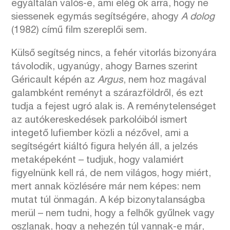
egyáltalán valós-e, ami elég ok arra, hogy ne
siessenek egymás segítségére, ahogy
A dolog
(1982) című film szereplői sem.
Külső segítség nincs, a fehér vitorlás bizonyára
távolodik, ugyanúgy, ahogy Barnes szerint
Géricault képén az
Argus
, nem hoz magával
galambként reményt a szárazföldről, és ezt
tudja a fejest ugró alak is. A reménytelenséget
az autókereskedések parkolóiból ismert
integető lufiember közli a nézővel, ami a
segítségért kiáltó figura helyén áll, a jelzés
metaképeként – tudjuk, hogy valamiért
figyelnünk kell rá, de nem világos, hogy miért,
mert annak közlésére már nem képes: nem
mutat túl önmagán. A kép bizonytalanságba
merül – nem tudni, hogy a felhők gyűlnek vagy
oszlanak, hogy a nehezén túl vannak-e már,