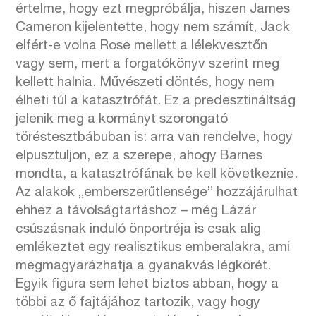
értelme, hogy ezt megpróbálja, hiszen James
Cameron kijelentette, hogy nem számít, Jack
elfért-e volna Rose mellett a lélekvesztőn
vagy sem, mert a forgatókönyv szerint meg
kellett halnia.
Művészeti döntés, hogy nem
élheti túl a katasztrófát. Ez a predesztináltság
jelenik meg a kormányt szorongató
töréstesztbábuban is: arra van rendelve, hogy
elpusztuljon, ez a szerepe, ahogy Barnes
mondta, a katasztrófának be kell következnie.
Az alakok „emberszerűtlensége” hozzájárulhat
ehhez a távolságtartáshoz – még Lázár
csúszásnak induló önportréja is csak alig
emlékeztet egy realisztikus emberalakra, ami
megmagyarázhatja a gyanakvás légkörét.
Egyik figura sem lehet biztos abban, hogy a
többi az ő fajtájához tartozik, vagy hogy