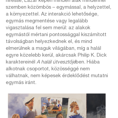
híressé, Lázár képén minden alak mindennel
szemben közömbös – egymással, a helyzettel,
a környezettel. Az interakció lehetősége,
egymás megmentése vagy legalább
vigasztalása fel sem merül: az alakok
egymástól mértani pontossággal kiszámított
távolságban helyezkednek el, és mind
elmerülnek a maguk világában, míg a halál
egyre közelebb kerül, akárcsak Philip K. Dick
karaktereinél
A halál útvesztőjé
ben. Hiába
alkotnak csoportot, közösséggé nem
válhatnak, nem képesek érdeklődést mutatni
egymás iránt.