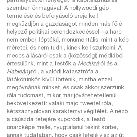
patthelyzettel fenyeget: a kapitalizmus áll
szemben önmagával. A hollywoodi gép
termelése és befolyásoló ereje kell
megküzdjön a gazdaságot minden más fölé
helyező politikai berendezkedéssel – a harc
nem emberi léptékű, monumentális, mint a kép
méretei, és nem tudni, kinek kell szurkolni. A
meccs állásáról csak a (közösségi) médiából
értesülünk, mint a festők a
Medúzá
ról és a
Hableány
ról, a valódi katasztrófa a
látókörünkön kívül történik, mintha ezzel
megóvnának minket, és csak akkor szerzünk
róla tudomást, mikor már jóvátehetetlenül
bekövetkezett: valaki majd tweetel róla,
kétszáznyolcvan karakternyi végítélet. A néző
a csúszda tetejére kuporodik, a festő
önarcképe mellé, nyugtalanul tekint körbe,
annak tudatában, hogy csak lefelé visz az út.