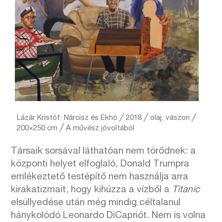
Lázár Kristóf: Nárcisz és Ekhó ╱ 2018 ╱ olaj, vászon ╱
200×250 cm ╱ A művész jóvoltából
Társaik sorsával láthatóan nem törődnek: a
központi helyet elfoglaló, Donald Trumpra
emlékeztető testépítő nem használja arra
kirakatizmait, hogy kihúzza a vízből a
Titanic
elsüllyedése után még mindig céltalanul
hánykolódó Leonardo DiCapriót. Nem is volna