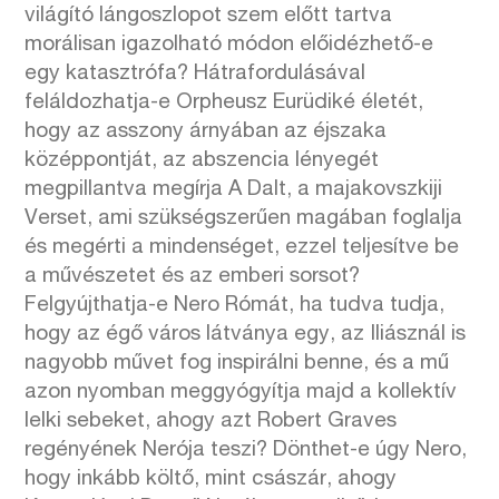
világító lángoszlopot szem előtt tartva
morálisan igazolható módon előidézhető-e
egy katasztrófa? Hátrafordulásával
feláldozhatja-e Orpheusz Eurüdiké életét,
hogy az asszony árnyában az éjszaka
középpontját, az abszencia lényegét
megpillantva megírja A Dalt, a majakovszkiji
Verset, ami szükségszerűen magában foglalja
és megérti a mindenséget, ezzel teljesítve be
a művészetet és az emberi sorsot?
Felgyújthatja-e Nero Rómát, ha tudva tudja,
hogy az égő város látványa egy, az Iliásznál is
nagyobb művet fog inspirálni benne, és a mű
azon nyomban meggyógyítja majd a kollektív
lelki sebeket, ahogy azt Robert Graves
regényének Nerója teszi? Dönthet-e úgy Nero,
hogy inkább költő, mint császár, ahogy