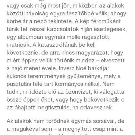
vagy csak még most jön, miközben az alakok
közötti távolság egyre feszítőbbé válik, ahogy
körbejár a néző tekintete. A kép fércműként
tűnik fel, részei kapcsolatok híján esetlegesek,
egy albumban egymás mellé ragasztott
matricák. A katasztrófának be kell
következnie, de arra nincs magyarázat, hogy
miért éppen velük történik mindez – elveszett
a hajó menetlevele. Inverz Noé bárkája:
különös teremtmények gyűjteménye, mely a
pusztulás felé tart kormányos nélkül. Nem
tudni, mi idézte elő az özönvizet, ki válogatta
össze éppen őket, vagy hogy bekövetkezik-e
az óhajtott megtisztulás, ha odavesznek.
Az alakok nem törődnek egymás sorsával, de
a magukéval sem – a megnyitott csap mint a