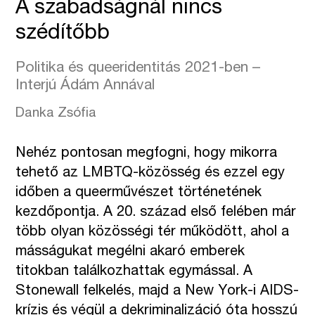
A szabadságnál nincs
szédítőbb
Politika és queeridentitás 2021-ben –
Interjú Ádám Annával
Danka Zsófia
Nehéz pontosan megfogni, hogy mikorra
tehető az LMBTQ-közösség és ezzel egy
időben a queerművészet történetének
kezdőpontja. A 20. század első felében már
több olyan közösségi tér működött, ahol a
másságukat megélni akaró emberek
titokban találkozhattak egymással. A
Stonewall felkelés, majd a New York-i AIDS-
krízis és végül a dekriminalizáció óta hosszú