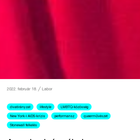
2022. február 18.
╱
Labor
divatirányzat
lifestyle
LMBTQ-közösség
New York-i AIDS-krízis
performansz
queerművészet
Stonewall felkelés