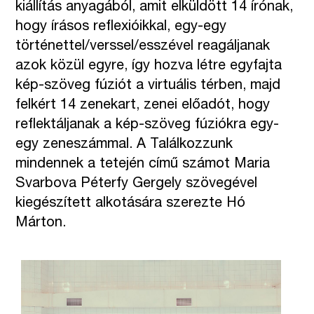
kiállítás anyagából, amit elküldött 14 írónak,
hogy írásos reflexióikkal, egy-egy
történettel/verssel/esszével reagáljanak
azok közül egyre, így hozva létre egyfajta
kép-szöveg fúziót a virtuális térben, majd
felkért 14 zenekart, zenei előadót, hogy
reflektáljanak a kép-szöveg fúziókra egy-
egy zeneszámmal. A Találkozzunk
mindennek a tetején című számot Maria
Svarbova Péterfy Gergely szövegével
kiegészített alkotására szerezte Hó
Márton.