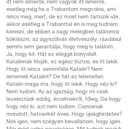
itt nem ismerős, nem vagyok itt ismerős,
esetleg még ha a Trabantom megvolna, ami
nincs meg, mert, de ez most nem tartozik ide,
akkor esetleg a Trabanttal én is meg tudnám
keresni, de ebben a nagy melegben találomra
bóklászni, az úgyszólván életveszély, ráadásul
semmi sem garantálja, hogy meg is találom.
Ja, hogy kit. Hát ez eléggé bonyolult.
Katalinnak hívják, ez egész biztos, és itt lakik.
Hogy itt nincs semmiféle Katalin? Nem
ismernek Katalint? De hát ez lehetetlen.
Katalin maga írta, hogy itt lakik. Hogy néz ki?
Nem tudom. Az az igazság, hogy mi csak
leveleztünk eddig, érzelmekről, főleg. De hogy
hogy néz ki, azt nem tudom. Csinosnak
mondott, hatvankét éves. Hogy újsághirdetés?
Nos igen, nem szégyen bevallanom, hogy igen.