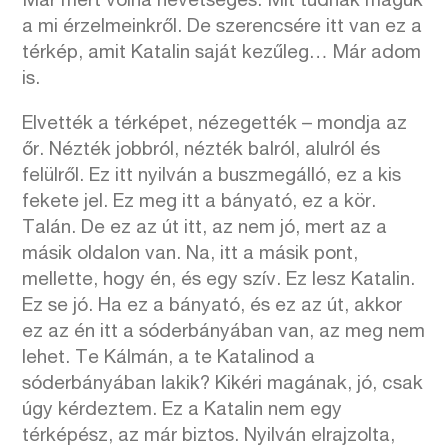
Már mért volna nevetséges. Mit tudnak maguk
a mi érzelmeinkről. De szerencsére itt van ez a
térkép, amit Katalin saját kezűleg… Már adom
is.
Elvették a térképet, nézegették – mondja az
őr. Nézték jobbról, nézték balról, alulról és
felülről. Ez itt nyilván a buszmegálló, ez a kis
fekete jel. Ez meg itt a bányató, ez a kör.
Talán. De ez az út itt, az nem jó, mert az a
másik oldalon van. Na, itt a másik pont,
mellette, hogy én, és egy szív. Ez lesz Katalin.
Ez se jó. Ha ez a bányató, és ez az út, akkor
ez az én itt a sóderbányában van, az meg nem
lehet. Te Kálmán, a te Katalinod a
sóderbányában lakik? Kikéri magának, jó, csak
úgy kérdeztem. Ez a Katalin nem egy
térképész, az már biztos. Nyilván elrajzolta,