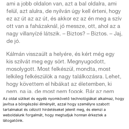
ami a jobb oldalon van, azt a bal oldalra, ami
felül, azt alulra, de nyilván úgy kell érteni, hogy
ez az út az az út, és akkor ez az én meg a szív
ott van a faházaknál, jó messze, ott, ahol az a
nagy villanyízé látszik. – Biztos? – Biztos. – Jaj,
de jó.
Kálmán visszaült a helyére, és kért még egy
kis szilvát meg egy sört. Megnyugodott,
mosolygott. Most felkészül, mondta, most
lelkileg felkészülök a nagy találkozásra. Lehet,
hogy követtem el hibákat az életemben, ki
nem, na ja, de most nem fogok. Bár az nem
Az oldal sütiket és egyéb nyomkövető technológiákat alkalmaz, hogy
biztos, hogy a horgászbotokat el kellett volna
javítsa a böngészési élményét, azzal hogy személyre szabott
hozni, lehet, hogy Katalin nem örülne neki. Erről
tartalmakat és célzott hirdetéseket jelenít meg, és elemzi a
eddig elmulasztottunk levelezni, a
weboldalunk forgalmát, hogy megtudjuk honnan érkeztek a
látogatóink.
horgászszenvedélyemet valahogy, a fene