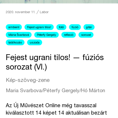
2020. november 11.
╱
Labor
ambient
Fejest ugrani tilos!
fotó
fúzió
gitár
Mária Švarbová
Péterfy Gergely
reflexió
sorozat
találkozás
uszoda
Fejest ugrani tilos! — fúziós
sorozat (VI.)
Kép-szöveg-zene
Maria Svarbova/Péterfy Gergely/Hó Márton
Az Új Művészet Online még tavasszal
kiválasztott 14 képet 14 aktuálisan bezárt