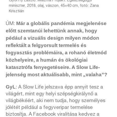
Győrffy László: Miazma Projekt. Egészségügyi
miniszter, 2018, olaj, vászon, 45×40 cm, fotó: Zana
Krisztián
Már a globális pandémia megjelenése
ÚM:
előtt szemtanúi lehettünk annak, hogy
pédául a vizuális design milyen módon
reflektált a felgyorsult termelés és
fogyasztás problémáira, a rohanó életmód
közhelyeire, a humán és ökológiai
katasztrófa fenyegetéseire. A Slow Life-
jelenség most aktuálisabb, mint „valaha”?
GyL
: A Slow Life jelszava épp annyit tesz a
világért, mint egy helyi szépségkirálynő a
világbékéért, aki nem tudja, hogy személyes
jólétét például a fegyveripar termelése
biztosítja. A Facebook viralitása kedvez a