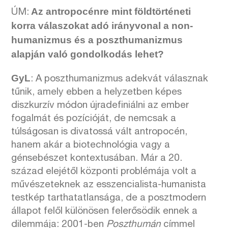
Az antropocénre mint földtörténeti
ÚM:
korra válaszokat adó irányvonal a non-
humanizmus és a poszthumanizmus
alapján való gondolkodás lehet?
GyL
: A poszthumanizmus adekvát válasznak
tűnik, amely ebben a helyzetben képes
diszkurzív módon újradefiniálni az ember
fogalmát és pozícióját, de nemcsak a
túlságosan is divatossá vált antropocén,
hanem akár a biotechnológia vagy a
génsebészet kontextusában. Már a 20.
század elejétől központi problémája volt a
művészeteknek az esszencialista-humanista
testkép tarthatatlansága, de a posztmodern
állapot felől különösen felerősödik ennek a
dilemmája: 2001-ben
Poszthumán
címmel