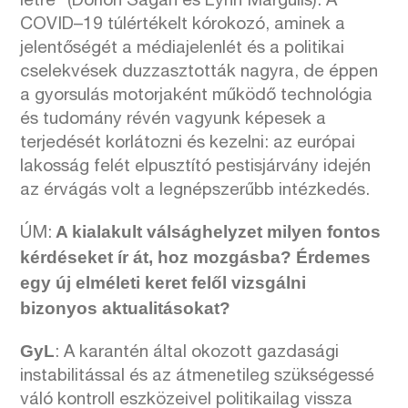
létre” (Dorion Sagan és Lynn Margulis). A
COVID–19 túlértékelt kórokozó, aminek a
jelentőségét a médiajelenlét és a politikai
cselekvések duzzasztották nagyra, de éppen
a gyorsulás motorjaként működő technológia
és tudomány révén vagyunk képesek a
terjedését korlátozni és kezelni: az európai
lakosság felét elpusztító pestisjárvány idején
az érvágás volt a legnépszerűbb intézkedés.
A kialakult válsághelyzet milyen fontos
ÚM:
kérdéseket ír át, hoz mozgásba? Érdemes
egy új elméleti keret felől vizsgálni
bizonyos aktualitásokat?
GyL
: A karantén által okozott gazdasági
instabilitással és az átmenetileg szükségessé
váló kontroll eszközeivel politikailag vissza