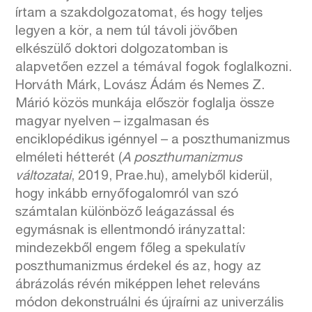
írtam a szakdolgozatomat, és hogy teljes
legyen a kör, a nem túl távoli jövőben
elkészülő doktori dolgozatomban is
alapvetően ezzel a témával fogok foglalkozni.
Horváth Márk, Lovász Ádám és Nemes Z.
Márió közös munkája először foglalja össze
magyar nyelven – izgalmasan és
enciklopédikus igénnyel – a poszthumanizmus
elméleti hétterét (
A poszthumanizmus
változatai
, 2019, Prae.hu), amelyből kiderül,
hogy inkább ernyőfogalomról van szó
számtalan különböző leágazással és
egymásnak is ellentmondó irányzattal:
mindezekből engem főleg a spekulatív
poszthumanizmus érdekel és az, hogy az
ábrázolás révén miképpen lehet releváns
módon dekonstruálni és újraírni az univerzális