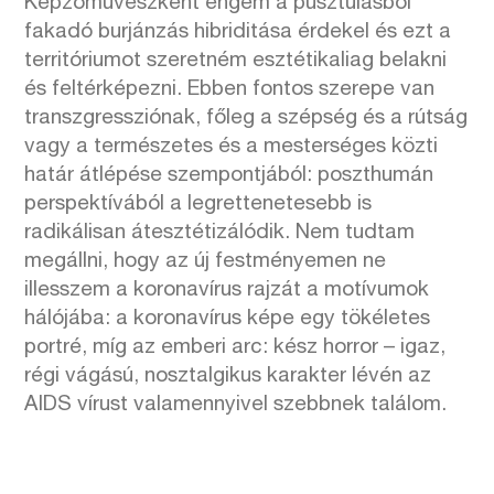
Képzőművészként engem a pusztulásból
fakadó burjánzás hibriditása érdekel és ezt a
territóriumot szeretném esztétikaliag belakni
és feltérképezni. Ebben fontos szerepe van
transzgressziónak, főleg a szépség és a rútság
vagy a természetes és a mesterséges közti
határ átlépése szempontjából: poszthumán
perspektívából a legrettenetesebb is
radikálisan átesztétizálódik. Nem tudtam
megállni, hogy az új festményemen ne
illesszem a koronavírus rajzát a motívumok
hálójába: a koronavírus képe egy tökéletes
portré, míg az emberi arc: kész horror – igaz,
régi vágású, nosztalgikus karakter lévén az
AIDS vírust valamennyivel szebbnek találom.