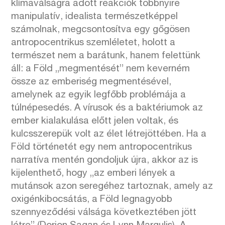
klímaválságra adott reakciók többnyire
manipulatív, idealista természetképpel
számolnak, megcsontosítva egy gőgösen
antropocentrikus szemléletet, holott a
természet nem a barátunk, hanem felettünk
áll: a Föld „megmentését” nem keverném
össze az emberiség megmentésével,
amelynek az egyik legfőbb problémája a
túlnépesedés. A vírusok és a baktériumok az
ember kialakulása előtt jelen voltak, és
kulcsszerepük volt az élet létrejöttében. Ha a
Föld történetét egy nem antropocentrikus
narratíva mentén gondoljuk újra, akkor az is
kijelenthető, hogy „az emberi lények a
mutánsok azon seregéhez tartoznak, amely az
oxigénkibocsátás, a Föld legnagyobb
szennyeződési válsága következtében jött