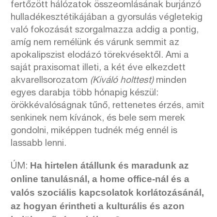
fertőzött hálózatok összeomlásának burjánzó
hulladékesztétikájában a gyorsulás végletekig
való fokozását szorgalmazza addig a pontig,
amíg nem remélünk és várunk semmit az
apokalipszist elodázó törekvésektől. Ami a
saját praxisomat illeti, a két éve elkezdett
akvarellsorozatom
(Kiváló holttest)
minden
egyes darabja több hónapig készül:
örökkévalóságnak tűnő, rettenetes érzés, amit
senkinek nem kívánok, és bele sem merek
gondolni, miképpen tudnék még ennél is
lassabb lenni.
Ha hirtelen átállunk és maradunk az
ÚM:
online tanulásnál, a home office-nál és a
valós szociális kapcsolatok korlátozásánál,
az hogyan érintheti a kulturális és azon