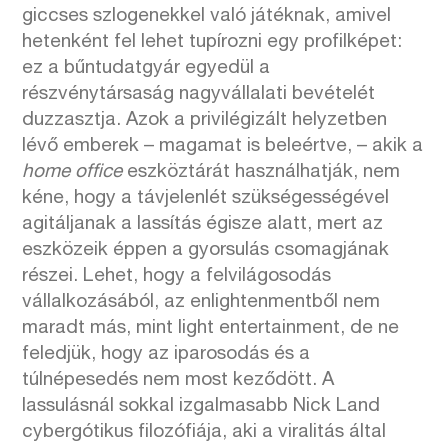
giccses szlogenekkel való játéknak, amivel
hetenként fel lehet tupírozni egy profilképet:
ez a bűntudatgyár egyedül a
részvénytársaság nagyvállalati bevételét
duzzasztja. Azok a privilégizált helyzetben
lévő emberek – magamat is beleértve, – akik a
home office
eszköztárát használhatják, nem
kéne, hogy a távjelenlét szükségességével
agitáljanak a lassítás égisze alatt, mert az
eszközeik éppen a gyorsulás csomagjának
részei. Lehet, hogy a felvilágosodás
vállalkozásából, az enlightenmentből nem
maradt más, mint light entertainment, de ne
feledjük, hogy az iparosodás és a
túlnépesedés nem most keződött. A
lassulásnál sokkal izgalmasabb Nick Land
cybergótikus filozófiája, aki a viralitás által