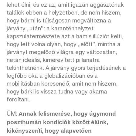
lehet élni, és ez az, amit igazán aggasztónak
találok ebben a helyzetben, de nem hiszem,
hogy bármi is túlságosan megváltozna a
járvány „után”: a karanténhelyzet
kapszulatermészete azt a hamis illúziót kelti,
hogy lett volna olyan, hogy „előtt”, mintha a
járványt megelőző világra egy változatlan,
netán ideális, kimerevített pillanatra
tekinthetnénk. A járvány gyors terjedésének a
legfőbb oka a globalizációban és a
mobilitásban keresendő, amit nem hiszem,
hogy bárki is vissza tudna vagy akarna
fordítani.
Annak felismerése, hogy úgymond
ÚM:
poszthumán kondíciók között élünk,
kikényszeríti, hogy alapvetően