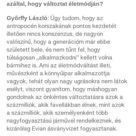
azáltal, hogy változtat életmódján?
Győrffy László
: Úgy tudom, hogy az
antropocén korszakának pontos kezdetét
illetően nincs konszenzus, de nagyon
valószínű, hogy a generációm már ebbe
született bele, és nem tűnt fel, hogy
túlságosan „alkalmazkodni” kellett volna
bármihez is. Ami az életmódváltást illeti,
művészként a könnyűipar alkalmazottja
vagyok, tehát olyan nagy ugrásokra nem látok
esélyt, viszont gyanítom, hogy máshogyan
gondolnak az önkéntes változtatásra azok a
százmilliók, akik favellákban élnek, mint azok
a százmilliók, akik személyenként több
nagyfogyasztású járművel rendelkeznek, és
kizárólag Evian ásványvizet fogyasztanak.