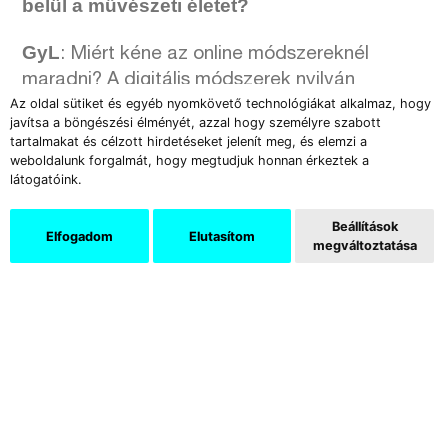
belül a művészeti életet?
GyL
: Miért kéne az online módszereknél
maradni? A digitális módszerek nyilván
Az oldal sütiket és egyéb nyomkövető technológiákat alkalmaz, hogy
gazdagítják az oktatás infrastruktúráját vagy a
javítsa a böngészési élményét, azzal hogy személyre szabott
művészeti marketing kelléktárát, de a járvány
tartalmakat és célzott hirdetéseket jelenít meg, és elemzi a
egyszer elmúlik vagy hónapok múltán
weboldalunk forgalmát, hogy megtudjuk honnan érkeztek a
látogatóink.
alábbhagy – a megfékezése miatt kialakított
korlátozások révén létrejött szükséghelyzet
Beállítások
hosszú távon senkinek nem jó. A művészeti
Elfogadom
Elutasítom
megváltoztatása
promóciót segítő közösségi oldalak nem
helyettesítik a befogadói élményt: egy
kiállítás, koncert, színházi előadás stb. a
személyes fizikai jelenlétről szól, és ennek a
jelentősége még jobban meg fog nőni, mikor a
karanténnak vége, például még többen
szeretnének ott lenni egy megnyitón –
természetes reakció, ha a bezártság után