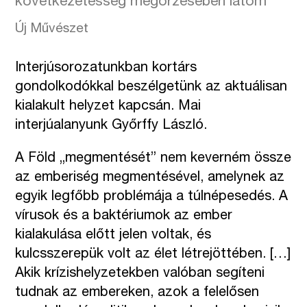
következetesség megőrzésében látom”
Új Művészet
Interjúsorozatunkban kortárs
gondolkodókkal beszélgetünk az aktuálisan
kialakult helyzet kapcsán. Mai
interjúalanyunk Győrffy László.
A Föld „megmentését” nem keverném össze
az emberiség megmentésével, amelynek az
egyik legfőbb problémája a túlnépesedés. A
vírusok és a baktériumok az ember
kialakulása előtt jelen voltak, és
kulcsszerepük volt az élet létrejöttében. […]
Akik krízishelyzetekben valóban segíteni
tudnak az embereken, azok a felelősen