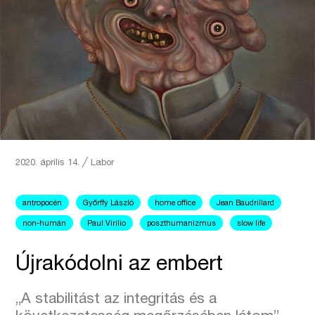
2020. április 14.
╱
Labor
antropocén
Győrffy László
home office
Jean Baudrillard
non-humán
Paul Virilio
poszthumanizmus
slow life
Újrakódolni az embert
„A stabilitást az integritás és a