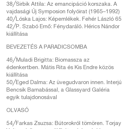
38╱Sirbik Attila: Az emancipáció korszaka. A
vajdasági Új Symposion folyóirat (1965–1992)
40╱Lóska Lajos: Képemlékek. Fehér László 65
42╱P. Szabó Ernő: Fénydaráló. Hérics Nándor
kiállítása
BEVEZETÉS A PARADICSOMBA
46╱Muladi Brigitta: Biomassza az
édenkertben. Mátis Rita és Kis Endre közös
kiállítása
50╱Eged Dalma: Az üvegudvaron innen. Interjú
Bencsik Barnabással, a Glassyard Galéria
egyik tulajdonosával
OLVASÓ
54╱Farkas Zsuzsa: Bútorokról tömören. Torjay