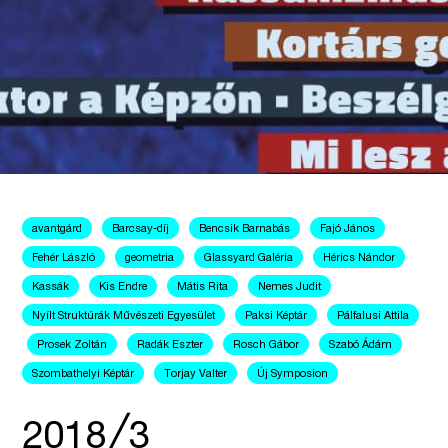
avantgárd
Barcsay-díj
Bencsik Barnabás
Fajó János
Fehér László
geometria
Glassyard Galéria
Hérics Nándor
Kassák
Kis Endre
Mátis Rita
Nemes Judit
Nyílt Struktúrák Művészeti Egyesület
Paksi Képtár
Pálfalusi Attila
Prosek Zoltán
Radák Eszter
Rosch Gábor
Szabó Ádám
Szombathelyi Képtár
Torjay Valter
Új Symposion
2018╱3