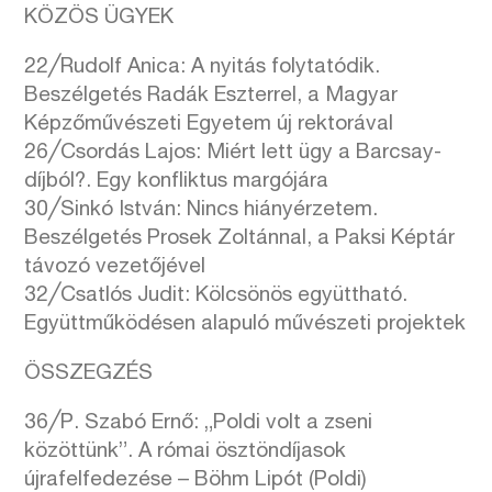
KÖZÖS ÜGYEK
22╱Rudolf Anica: A nyitás folytatódik.
Beszélgetés Radák Eszterrel, a Magyar
Képzőművészeti Egyetem új rektorával
26╱Csordás Lajos: Miért lett ügy a Barcsay-
díjból?. Egy konfliktus margójára
30╱Sinkó István: Nincs hiányérzetem.
Beszélgetés Prosek Zoltánnal, a Paksi Képtár
távozó vezetőjével
32╱Csatlós Judit: Kölcsönös együttható.
Együttműködésen alapuló művészeti projektek
ÖSSZEGZÉS
36╱P. Szabó Ernő: „Poldi volt a zseni
közöttünk”. A római ösztöndíjasok
újrafelfedezése – Böhm Lipót (Poldi)