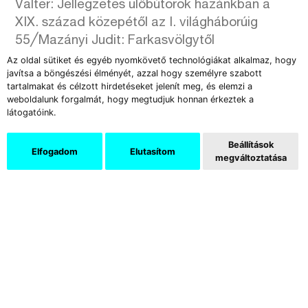
Valter: Jellegzetes ülőbútorok hazánkban a
XIX. század közepétől az I. világháborúig
55╱Mazányi Judit: Farkasvölgytől
Tündérhegyig. Rosch Gábor: A Hegyvidék
Az oldal sütiket és egyéb nyomkövető technológiákat alkalmaz, hogy
javítsa a böngészési élményét, azzal hogy személyre szabott
szobrai
tartalmakat és célzott hirdetéseket jelenít meg, és elemzi a
weboldalunk forgalmát, hogy megtudjuk honnan érkeztek a
LAST MINUTE
látogatóink.
56╱László Laura: Körkörös romok. Szabó
Beállítások
Elfogadom
Elutasítom
Ádám kiállítása
megváltoztatása
57╱Lóska Lajos : Visszafogott gesztusok.
Pálfalusi Attila Cirkáló című kiállítása
Letöltés