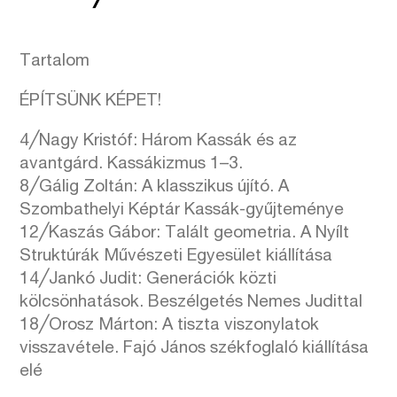
Tartalom
ÉPÍTSÜNK KÉPET!
4╱Nagy Kristóf: Három Kassák és az
avantgárd. Kassákizmus 1–3.
8╱Gálig Zoltán: A klasszikus újító. A
Szombathelyi Képtár Kassák-gyűjteménye
12╱Kaszás Gábor: Talált geometria. A Nyílt
Struktúrák Művészeti Egyesület kiállítása
14╱Jankó Judit: Generációk közti
kölcsönhatások. Beszélgetés Nemes Judittal
18╱Orosz Márton: A tiszta viszonylatok
visszavétele. Fajó János székfoglaló kiállítása
elé