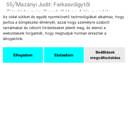
55╱Mazányi Judit: Farkasvölgytől
Tündérhegyig. Rosch Gábor: A Hegyvidék
Az oldal sütiket és egyéb nyomkövető technológiákat alkalmaz, hogy
szobrai
javítsa a böngészési élményét, azzal hogy személyre szabott
tartalmakat és célzott hirdetéseket jelenít meg, és elemzi a
LAST MINUTE
weboldalunk forgalmát, hogy megtudjuk honnan érkeztek a
látogatóink.
56╱László Laura: Körkörös romok. Szabó
Beállítások
Ádám kiállítása
Elfogadom
Elutasítom
megváltoztatása
57╱Lóska Lajos : Visszafogott gesztusok.
Pálfalusi Attila Cirkáló című kiállítása
Letöltés