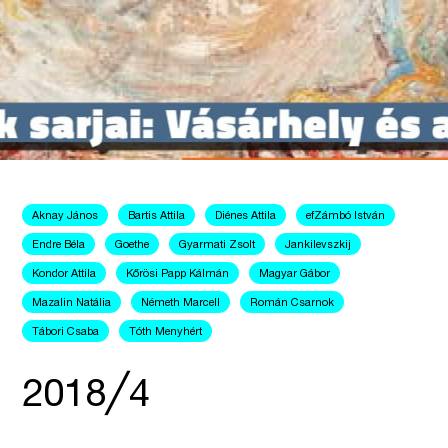
Aknay János
Bartis Attila
Diénes Attila
efZámbó István
Endre Béla
Goethe
Gyarmati Zsolt
Jankilevszkij
Kondor Attila
Kőrösi Papp Kálmán
Magyar Gábor
Mazalin Natália
Németh Marcell
Román Csarnok
Tábori Csaba
Tóth Menyhért
2018╱4