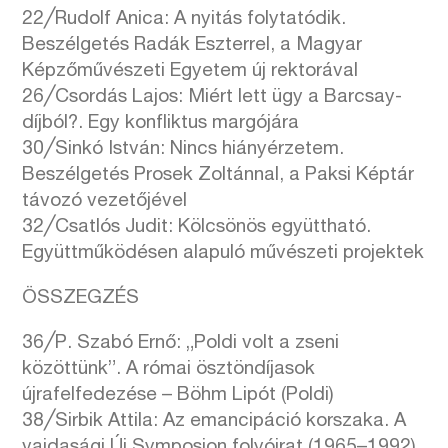
22╱Rudolf Anica: A nyitás folytatódik.
Beszélgetés Radák Eszterrel, a Magyar
Képzőművészeti Egyetem új rektorával
26╱Csordás Lajos: Miért lett ügy a Barcsay-
díjból?. Egy konfliktus margójára
30╱Sinkó István: Nincs hiányérzetem.
Beszélgetés Prosek Zoltánnal, a Paksi Képtár
távozó vezetőjével
32╱Csatlós Judit: Kölcsönös együttható.
Együttműködésen alapuló művészeti projektek
ÖSSZEGZÉS
36╱P. Szabó Ernő: „Poldi volt a zseni
közöttünk”. A római ösztöndíjasok
újrafelfedezése – Böhm Lipót (Poldi)
38╱Sirbik Attila: Az emancipáció korszaka. A
vajdasági Új Symposion folyóirat (1965–1992)