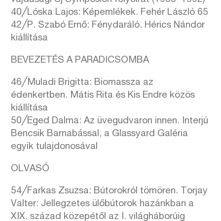
40╱Lóska Lajos: Képemlékek. Fehér László 65
42╱P. Szabó Ernő: Fénydaráló. Hérics Nándor
kiállítása
BEVEZETÉS A PARADICSOMBA
46╱Muladi Brigitta: Biomassza az
édenkertben. Mátis Rita és Kis Endre közös
kiállítása
50╱Eged Dalma: Az üvegudvaron innen. Interjú
Bencsik Barnabással, a Glassyard Galéria
egyik tulajdonosával
OLVASÓ
54╱Farkas Zsuzsa: Bútorokról tömören. Torjay
Valter: Jellegzetes ülőbútorok hazánkban a
XIX. század közepétől az I. világháborúig