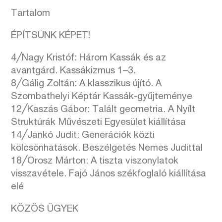
Tartalom
ÉPÍTSÜNK KÉPET!
4╱Nagy Kristóf: Három Kassák és az
avantgárd. Kassákizmus 1–3.
8╱Gálig Zoltán: A klasszikus újító. A
Szombathelyi Képtár Kassák-gyűjteménye
12╱Kaszás Gábor: Talált geometria. A Nyílt
Struktúrák Művészeti Egyesület kiállítása
14╱Jankó Judit: Generációk közti
kölcsönhatások. Beszélgetés Nemes Judittal
18╱Orosz Márton: A tiszta viszonylatok
visszavétele. Fajó János székfoglaló kiállítása
elé
KÖZÖS ÜGYEK