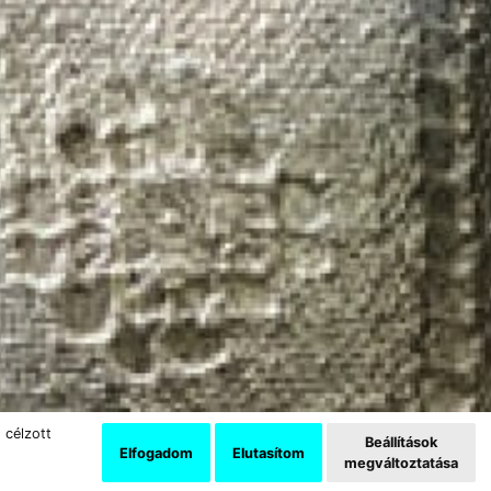
 célzott
Beállítások
Elfogadom
Elutasítom
megváltoztatása