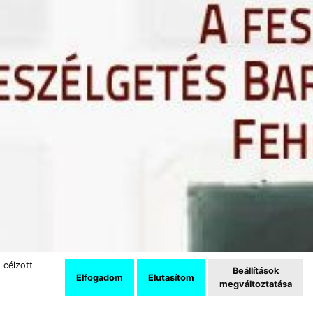
 célzott
Beállítások
Elfogadom
Elutasítom
megváltoztatása