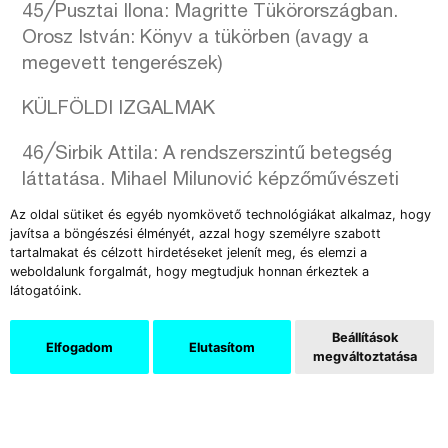
45╱Pusztai Ilona: Magritte Tükörországban.
Orosz István: Könyv a tükörben (avagy a
megevett tengerészek)
KÜLFÖLDI IZGALMAK
46╱Sirbik Attila: A rendszerszintű betegség
láttatása. Mihael Milunović képzőművészeti
víziói
Az oldal sütiket és egyéb nyomkövető technológiákat alkalmaz, hogy
52╱Sípos László: Etnocídium a szomszédban.
javítsa a böngészési élményét, azzal hogy személyre szabott
tartalmakat és célzott hirdetéseket jelenít meg, és elemzi a
Mi lesz a műtárgyakkal?
weboldalunk forgalmát, hogy megtudjuk honnan érkeztek a
látogatóink.
Letöltés
Beállítások
Elfogadom
Elutasítom
megváltoztatása