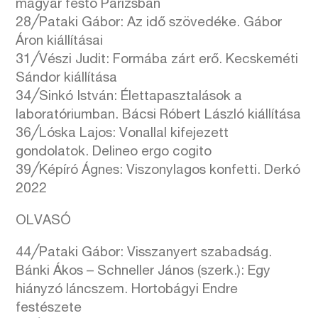
magyar festő Párizsban
28╱Pataki Gábor: Az idő szövedéke. Gábor
Áron kiállításai
31╱Vészi Judit: Formába zárt erő. Kecskeméti
Sándor kiállítása
34╱Sinkó István: Élettapasztalások a
laboratóriumban. Bácsi Róbert László kiállítása
36╱Lóska Lajos: Vonallal kifejezett
gondolatok. Delineo ergo cogito
39╱Képíró Ágnes: Viszonylagos konfetti. Derkó
2022
OLVASÓ
44╱Pataki Gábor: Visszanyert szabadság.
Bánki Ákos – Schneller János (szerk.): Egy
hiányzó láncszem. Hortobágyi Endre
festészete