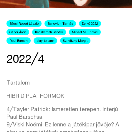
Bácsi Róbert László
Banovich Tamás
Derkó 2022
Gábor Áron
Kecskeméti Sándor
Mihael Milunović
Paul Barsch
play-to-earn
Szilvitzky Margit
2022╱4
Tartalom
HIBRID PLATFORMOK
4╱Tayler Patrick: Ismeretlen terepen. Interjú
Paul Barschsal
9╱Viski Noémi: Ez lenne a játékipar jövője? A