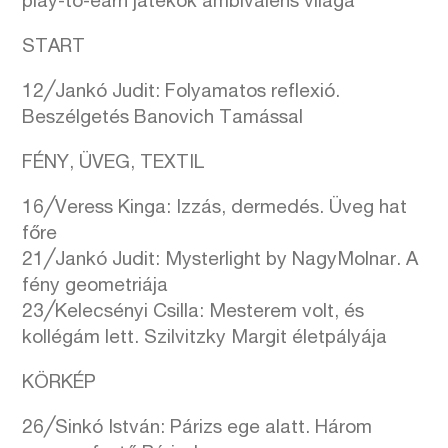
play-to-earn játékok ambivalens világa
START
12╱Jankó Judit: Folyamatos reflexió.
Beszélgetés Banovich Tamással
FÉNY, ÜVEG, TEXTIL
16╱Veress Kinga: Izzás, dermedés. Üveg hat
főre
21╱Jankó Judit: Mysterlight by NagyMolnar. A
fény geometriája
23╱Kelecsényi Csilla: Mesterem volt, és
kollégám lett. Szilvitzky Margit életpályája
KÖRKÉP
26╱Sinkó István: Párizs ege alatt. Három