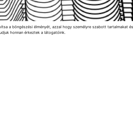
vítsa a böngészési élményét, azzal hogy személyre szabott tartalmakat és
udjuk honnan érkeztek a látogatóink.
2╱5
m