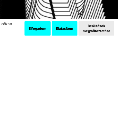
 célzott
Beállítások
Elfogadom
Elutasítom
megváltoztatása