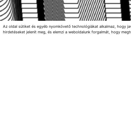
Az oldal sütiket és egyéb nyomkövető technológiákat alkalmaz, hogy ja
hirdetéseket jelenít meg, és elemzi a weboldalunk forgalmát, hogy megt
202
BarabásiLab
Bódi Kinga
Bosch
Dobó Bianka
Gaál József
Kertész Attila
Kiss Botond András
Koós Gábor
Tartalo