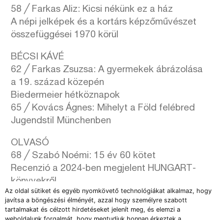
58 ╱ Farkas Aliz: Kicsi nékünk ez a ház
A népi jelképek és a kortárs képzőművészet
összefüggései 1970 körül
BÉCSI KÁVÉ
62 ╱ Farkas Zsuzsa: A gyermekek ábrázolása
a 19. század közepén
Biedermeier hétköznapok
65 ╱ Kovács Ágnes: Mihelyt a Föld felébred
Jugendstil Münchenben
OLVASÓ
68 ╱ Szabó Noémi: 15 év 60 kötet
Recenzió a 2024-ben megjelent HUNGART-
könyvekről
Az oldal sütiket és egyéb nyomkövető technológiákat alkalmaz, hogy
70 ╱ Wehner Tibor: Szemezget
javítsa a böngészési élményét, azzal hogy személyre szabott
Kozák Csaba: Még egy kört. Válogatott
tartalmakat és célzott hirdetéseket jelenít meg, és elemzi a
művészeti és egyéb írások 2020– 2024
weboldalunk forgalmát, hogy megtudjuk honnan érkeztek a