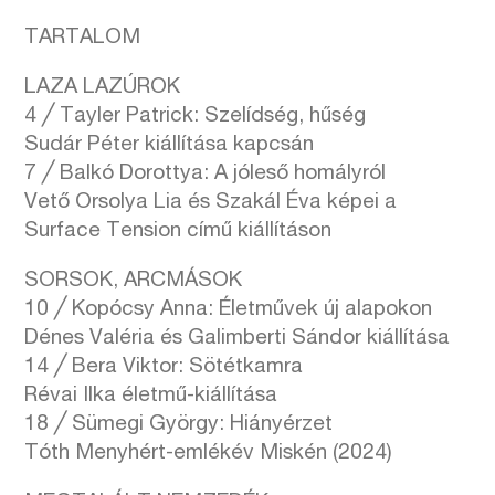
TARTALOM
LAZA LAZÚROK
4 ╱ Tayler Patrick: Szelídség, hűség
Sudár Péter kiállítása kapcsán
7 ╱ Balkó Dorottya: A jóleső homályról
Vető Orsolya Lia és Szakál Éva képei a
Surface Tension című kiállításon
SORSOK, ARCMÁSOK
10 ╱ Kopócsy Anna: Életművek új alapokon
Dénes Valéria és Galimberti Sándor kiállítása
14 ╱ Bera Viktor: Sötétkamra
Révai Ilka életmű-kiállítása
18 ╱ Sümegi György: Hiányérzet
Tóth Menyhért-emlékév Miskén (2024)