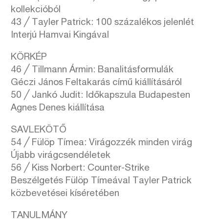
kollekcióból
43 ╱ Tayler Patrick: 100 százalékos jelenlét
Interjú Hamvai Kingával
KÖRKÉP
46 ╱ Tillmann Ármin: Banalitásformulák
Géczi János Feltakarás című kiállításáról
50 ╱ Jankó Judit: Időkapszula Budapesten
Agnes Denes kiállítása
SAVLEKÖTŐ
54 ╱ Fülöp Tímea: Virágozzék minden virág
Újabb virágcsendéletek
56 ╱ Kiss Norbert: Counter-Strike
Beszélgetés Fülöp Tímeával Tayler Patrick
közbevetései kíséretében
TANULMÁNY