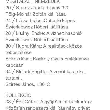
MEGTALÁLT NEMZEDÉK
20 ╱ Sturcz János: Tihany ’90
Tölg-Molnár Zoltán kiállítása
24 ╱ Lóska Lajos: Önfestő képek
Šwierkiewicz Róbert kiállítása
28 ╱ Lisányi Endre: A vízhez hasonló
Šwierkiewicz Róbert kiállítása
30 ╱ Hudra Klára: A realitások közös
többszöröse
Bekezdések Konkoly Gyula Emlékműve
kapcsán
34 ╱ Muladi Brigitta: A vonót lazán kell
tartani…
Szirtes János, +36°C
KOLLEKCIÓ
38 ╱ Ébli Gábor: A gyűjtő mint társkurátor
Közös(en rendezett) kiállítás négy privát