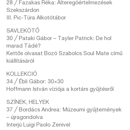
28 ╱ Fazakas Réka: Alteregóértelmezések
Szekszárdon
III. Pic-Túra Alkotótábor
SAVLEKÖTŐ
30 ╱ Pataki Gábor – Tayler Patrick: De hol
marad Tádé?
Kettős olvasat Bozó Szabolcs Soul Mate című
kiállításáról
KOLLEKCIÓ
34 ╱ Ébli Gábor: 30×30
Hoffmann István víziója a kortárs gyűjtésről
SZÍNEK, HELYEK
37 ╱ Bordács Andrea: Múzeumi gyűjtemények
– újragondolva
Interjú Luigi Paolo Zenivel