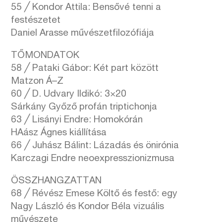
55 ╱ Kondor Attila: Bensővé tenni a
festészetet
Daniel Arasse művészetfilozófiája
TŐMONDATOK
58 ╱ Pataki Gábor: Két part között
Matzon Á–Z
60 ╱ D. Udvary Ildikó: 3×20
Sárkány Győző profán triptichonja
63 ╱ Lisányi Endre: Homokórán
HAász Ágnes kiállítása
66 ╱ Juhász Bálint: Lázadás és önirónia
Karczagi Endre neoexpresszionizmusa
ÖSSZHANGZATTAN
68 ╱ Révész Emese Költő és festő: egy
Nagy László és Kondor Béla vizuális
művészete