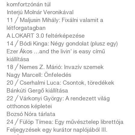
komfortzónán túl
Interjú Molnár Veronikával
11 ╱ Maljusin Mihály: Fixálni valamit a
létforgatagban
A LOKART 3.0 feltérképezése
14 ╱ Bódi Kinga: Négy gondolat (plusz egy)
Ezer Ákos …and the livin’ is easy című
kiállítása
18 ╱ Nemes Z. Márió: Invazív szemek
Nagy Marcell: Önfeledés
20 ╱ Cserhalmi Luca: Csontok, töredékek
Bánkúti Gergő kiállítása
22 ╱ Várkonyi György: A rendezett világ
otthonos képletei
Bozsó Nóra tárlata
24 ╱ Fülöp Tímea: Egy művésztelep librettója
Feljegyzések egy kurátor naplójából III.