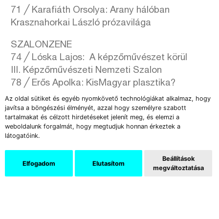
71 ╱ Karafiáth Orsolya: Arany hálóban
Krasznahorkai László prózavilága
SZALONZENE
74 ╱ Lóska Lajos: A képzőművészet körül
III. Képzőművészeti Nemzeti Szalon
78 ╱ Erős Apolka: KisMagyar plasztika?
Alkotói nézőpont a VII. Szobrász Biennálé
Az oldal sütiket és egyéb nyomkövető technológiákat alkalmaz, hogy
kapcsán
javítsa a böngészési élményét, azzal hogy személyre szabott
tartalmakat és célzott hirdetéseket jelenít meg, és elemzi a
82 ╱ Takáts Fábián: A kő és az ember
weboldalunk forgalmát, hogy megtudjuk honnan érkeztek a
Mohácsi András kőszobrai
látogatóink.
ÚJRAFORGATVA
Beállítások
Elfogadom
Elutasítom
84 ╱ Révész Emese: Palackposta a
megváltoztatása
békeidőkből
Szecessziós plakát és tárgykultúra
87 ╱ Bakos Katalin: Tárgyak ritka együttállása,