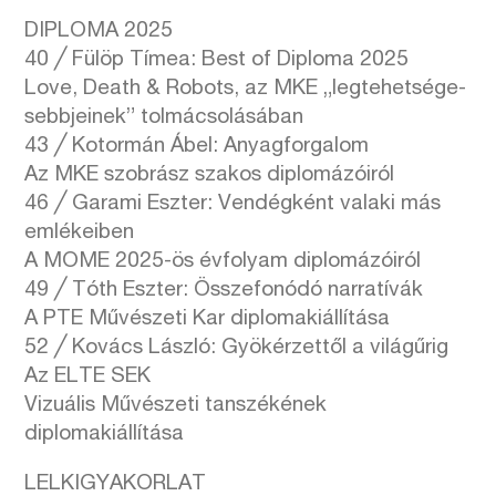
DIPLOMA 2025
40 ╱ Fülöp Tímea: Best of Diploma 2025
Love, Death & Robots, az MKE „legtehetsége-
sebbjeinek” tolmácsolásában
43 ╱ Kotormán Ábel: Anyagforgalom
Az MKE szobrász szakos diplomázóiról
46 ╱ Garami Eszter: Vendégként valaki más
emlékeiben
A MOME 2025-ös évfolyam diplomázóiról
49 ╱ Tóth Eszter: Összefonódó narratívák
A PTE Művészeti Kar diplomakiállítása
52 ╱ Kovács László: Gyökérzettől a világűrig
Az ELTE SEK
Vizuális Művészeti tanszékének
diplomakiállítása
LELKIGYAKORLAT