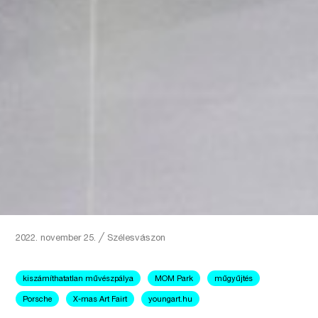
2022. november 25.
╱
Szélesvászon
kiszámíthatatlan művészpálya
MOM Park
műgyűjtés
Porsche
X-mas Art Fairt
youngart.hu