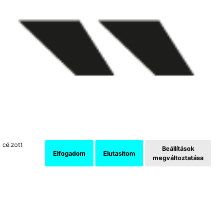
 célzott
Beállítások
Elfogadom
Elutasítom
megváltoztatása