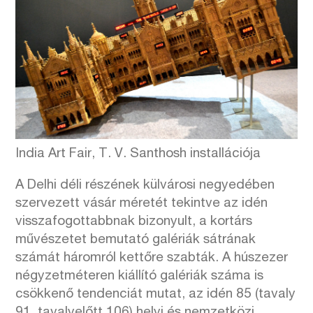
India Art Fair, T. V. Santhosh installációja
A Delhi déli részének külvárosi negyedében
szervezett vásár méretét tekintve az idén
visszafogottabbnak bizonyult, a kortárs
művészetet bemutató galériák sátrának
számát háromról kettőre szabták. A húszezer
négyzetméteren kiállító galériák száma is
csökkenő tendenciát mutat, az idén 85 (tavaly
91, tavalyelőtt 106) helyi és nemzetközi