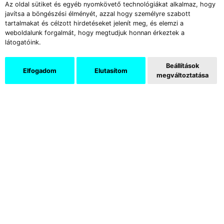
Az oldal sütiket és egyéb nyomkövető technológiákat alkalmaz, hogy
javítsa a böngészési élményét, azzal hogy személyre szabott
tartalmakat és célzott hirdetéseket jelenít meg, és elemzi a
weboldalunk forgalmát, hogy megtudjuk honnan érkeztek a
látogatóink.
Beállítások
Elfogadom
Elutasítom
megváltoztatása
Az indiai
Priyanka Choudhary
fiatal művésznő
még a Delhi College of Art hallgatója,
galériához nem tartozik, de már egy
performansszal hívta fel magára a közönség
figyelmét a vásáron. A fehér ruhába öltözött