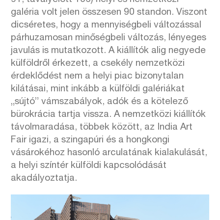
galéria volt jelen összesen 90 standon. Viszont
dicséretes, hogy a mennyiségbeli változással
párhuzamosan minőségbeli változás, lényeges
javulás is mutatkozott. A kiállítók alig negyede
külföldről érkezett, a csekély nemzetközi
érdeklődést nem a helyi piac bizonytalan
kilátásai, mint inkább a külföldi galériákat
„sújtó” vámszabályok, adók és a kötelező
bürokrácia tartja vissza. A nemzetközi kiállítók
távolmaradása, többek között, az India Art
Fair igazi, a szingapúri és a hongkongi
vásárokéhoz hasonló arculatának kialakulását,
a helyi színtér külföldi kapcsolódását
akadályoztatja.