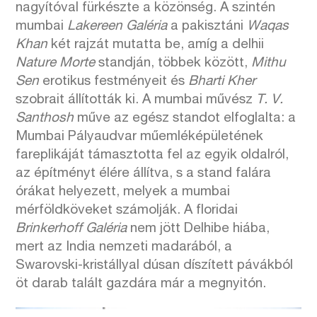
nagyítóval fürkészte a közönség. A szintén
mumbai
Lakereen Galéria
a pakisztáni
Waqas
Khan
két rajzát mutatta be, amíg a delhii
Nature Morte
standján, többek között,
Mithu
Sen
erotikus festményeit és
Bharti Kher
szobrait állították ki. A mumbai művész
T. V.
Santhosh
műve az egész standot elfoglalta: a
Mumbai Pályaudvar műemléképületének
fareplikáját támasztotta fel az egyik oldalról,
az építményt élére állítva, s a stand falára
órákat helyezett, melyek a mumbai
mérföldköveket számolják. A floridai
Brinkerhoff Galéria
nem jött Delhibe hiába,
mert az India nemzeti madarából, a
Swarovski-kristállyal dúsan díszített pávákból
öt darab talált gazdára már a megnyitón.