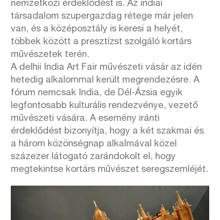
nemzetközi érdeklődést is. Az indiai
társadalom szupergazdag rétege már jelen
van, és a középosztály is keresi a helyét,
többek között a presztízst szolgáló kortárs
művészetek terén.
A delhii India Art Fair művészeti vásár az idén
hetedig alkalommal került megrendezésre. A
fórum nemcsak India, de Dél-Ázsia egyik
legfontosabb kulturális rendezvénye, vezető
művészeti vására. A esemény iránti
érdeklődést bizonyítja, hogy a két szakmai és
a három közönségnap alkalmával közel
százezer látogató zarándokolt el, hogy
megtekintse kortárs művészet seregszemléjét.