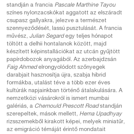
standján a francia
Pascale Marthine Tayou
színes nylonzacskókat aggatott az elszáradt
csupasz gallyakra, jelezve a természet
szennyeződését, lassú pusztulását. A francia
művész,
Julian Segard
egy teljes hónapot
töltött a delhii hontalanok között, majd
készített képinstallációkat az utcán gyűjtött
papírdobozok anyagából. Az azerbajdzsán
Faig Ahmed
elrongyolódott szőnyegek
darabjait hasznosítja újra, szabja hibrid
formákba, utalást téve a több ezer éves
kultúrák napjainkban történő átalakulására. A
nemzetközi vásárokról is ismert mumbai
galériás, a
Chemould Prescott Road
standján
szerepeltek, mások mellett,
Hema Upadhyay
rizsszemekből kirakott képei, melyek miniatűr,
az emigráció témáját érintő mondatait