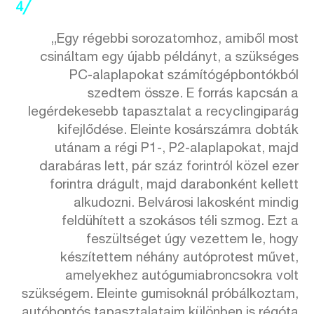
4╱
„Egy régebbi sorozatomhoz, amiből most
csináltam egy újabb példányt, a szükséges
PC-alaplapokat számítógépbontókból
szedtem össze. E forrás kapcsán a
legérdekesebb tapasztalat a recyclingiparág
kifejlődése. Eleinte kosárszámra dobták
utánam a régi P1-, P2-alaplapokat, majd
darabáras lett, pár száz forintról közel ezer
forintra drágult, majd darabonként kellett
alkudozni. Belvárosi lakosként mindig
feldühített a szokásos téli szmog. Ezt a
feszültséget úgy vezettem le, hogy
készítettem néhány autóprotest művet,
amelyekhez autógumiabroncsokra volt
szükségem. Eleinte gumisoknál próbálkoztam,
autóbontós tapasztalataim különben is régóta