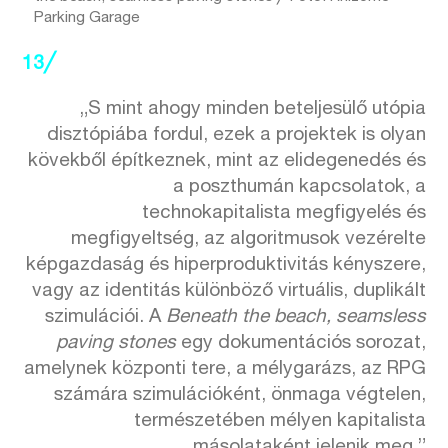
Parking Garage
13╱
„S mint ahogy minden beteljesülő utópia
disztópiába fordul, ezek a projektek is olyan
kövekből építkeznek, mint az elidegenedés és
a poszthumán kapcsolatok, a
technokapitalista megfigyelés és
megfigyeltség, az algoritmusok vezérelte
képgazdaság és hiperproduktivitás kényszere,
vagy az identitás különböző virtuális, duplikált
szimulációi. A
Beneath the beach, seamsless
paving stones
egy dokumentációs sorozat,
amelynek központi tere, a mélygarázs, az RPG
számára szimulációként, önmaga végtelen,
természetében mélyen kapitalista
másolataként jelenik meg.”