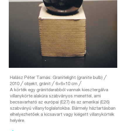
Halász Péter Tamás: Granitelight (granite bulb) ╱
2010 ╱ objekt, gránit ╱ 6×6×10 cm ╱
A körték egy gránitdarabból vannak kiesztergálva
villanykörte alakúra szabványos menettel, ami
becsavarható az európai (E27) és az amerikai (E26)
szabványú villanyfoglalatokba. Bármely háztartásban
elhelyezhetőek a kicsavart vagy kiégett villanykörték
helyére.