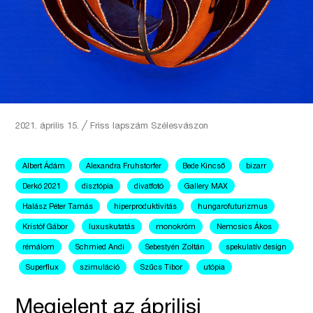
2021. április 15.
╱
Friss lapszám
Szélesvászon
Albert Ádám
Alexandra Fruhstorfer
Bede Kincső
bizarr
Derkó 2021
disztópia
divatfotó
Gallery MAX
Halász Péter Tamás
hiperproduktivitás
hungarofuturizmus
Kristóf Gábor
luxuskutatás
monokróm
Nemcsics Ákos
rémálom
Schmied Andi
Sebestyén Zoltán
spekulatív design
Superflux
szimuláció
Szűcs Tibor
utópia
Megjelent az áprilisi