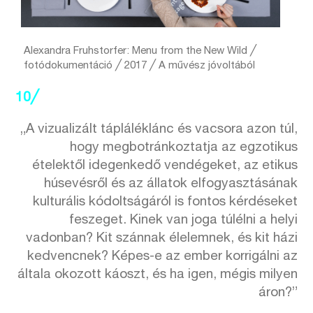
Alexandra Fruhstorfer: Menu from the New Wild ╱
fotódokumentáció ╱ 2017 ╱ A művész jóvoltából
10╱
„A vizualizált tápláléklánc és vacsora azon túl,
hogy megbotránkoztatja az egzotikus
ételektől idegenkedő vendégeket, az etikus
húsevésről és az állatok elfogyasztásának
kulturális kódoltságáról is fontos kérdéseket
feszeget. Kinek van joga túlélni a helyi
vadonban? Kit szánnak élelemnek, és kit házi
kedvencnek? Képes-e az ember korrigálni az
általa okozott káoszt, és ha igen, mégis milyen
áron?”