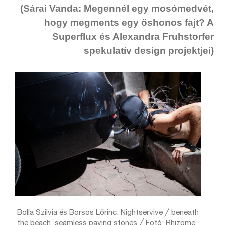
(Sárai Vanda: Megennél egy mosómedvét,
hogy megments egy őshonos fajt? A
Superflux és Alexandra Fruhstorfer
spekulatív design projektjei)
Bolla Szilvia és Borsos Lőrinc: Nightservive ╱ beneath
the beach, seamless paving stones ╱ Fotó: Rhizome