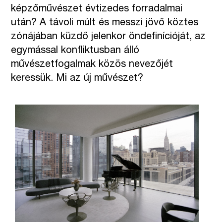
képzőművészet évtizedes forradalmai
után? A távoli múlt és messzi jövő köztes
zónájában küzdő jelenkor öndefinícióját, az
egymással konfliktusban álló
művészetfogalmak közös nevezőjét
keressük. Mi az új művészet?