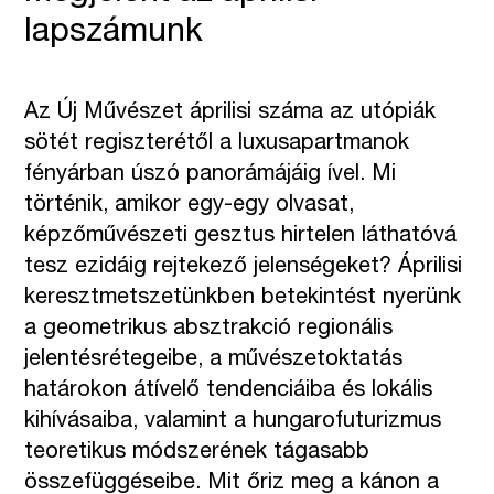
lapszámunk
Az Új Művészet áprilisi száma az utópiák
sötét regiszterétől a luxusapartmanok
fényárban úszó panorámájáig ível. Mi
történik, amikor egy-egy olvasat,
képzőművészeti gesztus hirtelen láthatóvá
tesz ezidáig rejtekező jelenségeket? Áprilisi
keresztmetszetünkben betekintést nyerünk
a geometrikus absztrakció regionális
jelentésrétegeibe, a művészetoktatás
határokon átívelő tendenciáiba és lokális
kihívásaiba, valamint a hungarofuturizmus
teoretikus módszerének tágasabb
összefüggéseibe. Mit őriz meg a kánon a