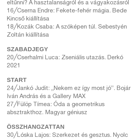
eltűnni? A hasztalanságról és a vágyakozásról
16╱Cserna Endre: Fekete-fehér mágia. Bede
Kincső kiállítása
18╱Kozák Csaba: A szóképen túl. Sebestyén
Zoltán kiállítása
SZABADJEGY
20╱Cserhalmi Luca: Zseniális utazás. Derkó
2021
START
24╱Jankó Judit: „Nekem ez így most jó”. Bojár
Iván András és a Gallery MAX
27╱Fülöp Tímea: Óda a geometrikus
absztrakthoz. Magyar géniusz
ÖSSZHANGZATTAN
30╱Lóska Lajos: Szerkezet és gesztus. Nyolc