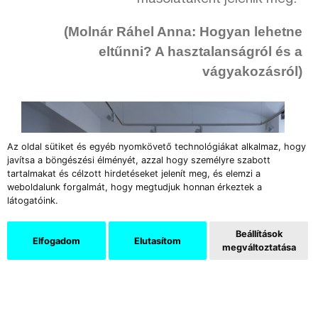
(Molnár Ráhel Anna: Hogyan lehetne
eltűnni? A hasztalanságról és a
vágyakozásról)
Az oldal sütiket és egyéb nyomkövető technológiákat alkalmaz, hogy
javítsa a böngészési élményét, azzal hogy személyre szabott
tartalmakat és célzott hirdetéseket jelenít meg, és elemzi a
weboldalunk forgalmát, hogy megtudjuk honnan érkeztek a
látogatóink.
Beállítások
Elfogadom
Elutasítom
megváltoztatása
Bede Kincső: Három színt ismerek a világon ╱
kiállítási enteriőr ╱ 2021 ╱ A TOBE Gallery jóvoltából