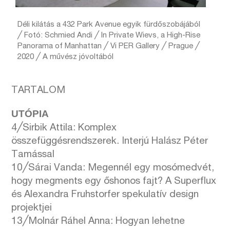
Déli kilátás a 432 Park Avenue egyik fürdőszobájából
╱ Fotó: Schmied Andi ╱ In Private Wievs, a High-Rise
Panorama of Manhattan ╱ Vi PER Gallery ╱ Prague ╱
2020 ╱ A művész jóvoltából
TARTALOM
UTÓPIA
4╱Sirbik Attila: Komplex
összefüggésrendszerek. Interjú Halász Péter
Tamással
10╱Sárai Vanda: Megennél egy mosómedvét,
hogy megments egy őshonos fajt? A Superflux
és Alexandra Fruhstorfer spekulatív design
projektjei
13╱Molnár Ráhel Anna: Hogyan lehetne