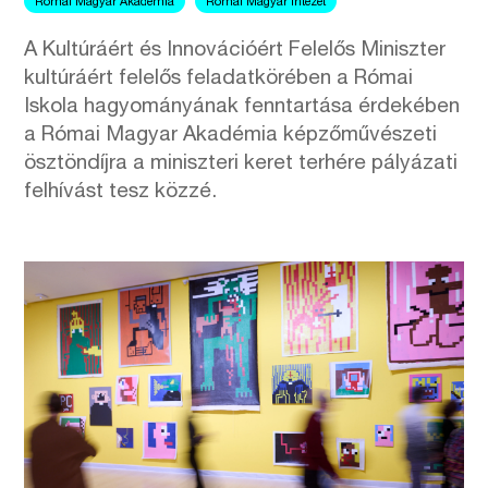
Római Magyar Akadémia
Római Magyar Intézet
A Kultúráért és Innovációért Felelős Miniszter
kultúráért felelős feladatkörében a Római
Iskola hagyományának fenntartása érdekében
a Római Magyar Akadémia képzőművészeti
ösztöndíjra a miniszteri keret terhére pályázati
felhívást tesz közzé.