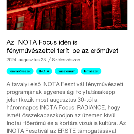
Az INOTA Focus idén is
fényművészettel teríti be az erőművet
2024. augusztus 28.
╱
Szélesvászon
fényművészet
INOTA
misztérium
természet
A tavalyi első INOTA Fesztivál fényművészeti
programjának egyenes ági folytatásaképp
jelentkezik most augusztus 30-tól a
háromnapos INOTA Focus: RADIANCE, hogy
ismét összekapaszkodjon az üzemen kívüli
Inotai Hőerőmű és a kortárs vizuális kultúra. Az
INOTA Fesztivál az ERSTE támogatásával