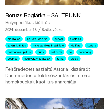
Boruzs Boglárka – SALTPUNK
Helyspecifikus kiállítás
2024. december 18.
╱
Szélesvászon
alászállás
Boruzs Boglárka
buhera
disztópia
egyéni kiállítás
helyspecifikus installáció
kiállítás
kortárs
posztapokaliptikus
punk
saltpunk
só
sóbarlang
sópince
szubverzív stratégiák
tárna
utópia
Feltöredezett aszfaltú Astoria, kiszáradt
Duna-meder, alföldi sószántás és a forró
homokbuckák kaotikus anarchiája.