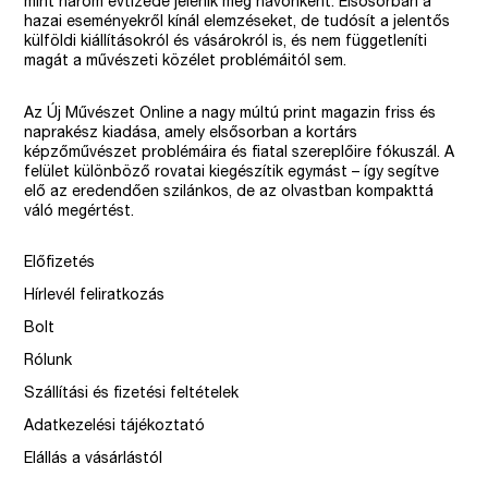
mint három évtizede jelenik meg havonként. Elsősorban a
hazai eseményekről kínál elemzéseket, de tudósít a jelentős
külföldi kiállításokról és vásárokról is, és nem függetleníti
magát a művészeti közélet problémáitól sem.
Az Új Művészet Online a nagy múltú print magazin friss és
naprakész kiadása, amely elsősorban a kortárs
képzőművészet problémáira és fiatal szereplőire fókuszál. A
felület különböző rovatai kiegészítik egymást – így segítve
elő az eredendően szilánkos, de az olvastban kompakttá
váló megértést.
Előfizetés
Hírlevél feliratkozás
Bolt
Rólunk
Szállítási és fizetési feltételek
Adatkezelési tájékoztató
Elállás a vásárlástól