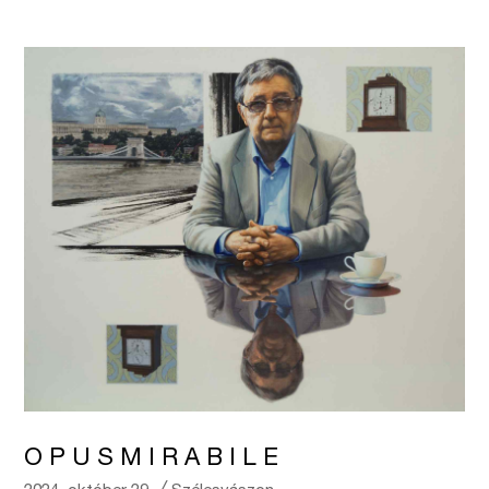
O P U S M I R A B I L E