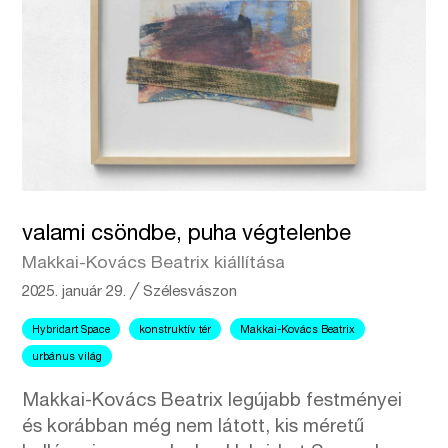
valami csöndbe, puha végtelenbe
Makkai-Kovács Beatrix kiállítása
2025. január 29.
╱
Szélesvászon
Hybridart Space
konstruktív tér
Makkai-Kovács Beatrix
urbánus világ
Makkai-Kovács Beatrix legújabb festményei
és korábban még nem látott, kis méretű