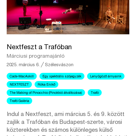
Nextfeszt a Trafóban
Márciusi programajánló
2025. március 6.
╱
Szélesvászon
Cade-MacAskill
Egy spektrális szójegyzék
Lenyűgöző árnyaink
NEXTFESZT
Róka Enikő
The Making of Pinocchio (Pinokkió átváltozása)
Trafó
Trafó Galéria
Indul a Nextfeszt, ami március 5. és 9. között
zajlik a Trafóban és Budapest-szerte, városi
közterekben és számos különleges külső