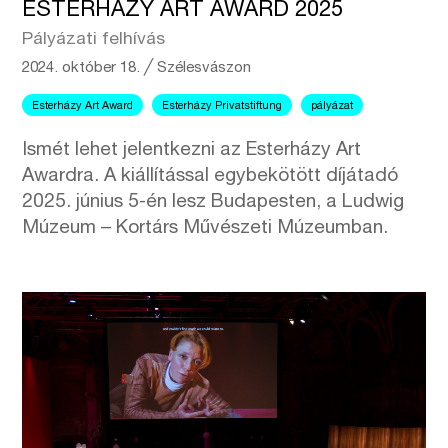
ESTERHÁZY ART AWARD 2025
Pályázati felhívás
2024. október 18.
╱
Szélesvászon
Esterházy Art Award
Esterházy Privatstiftung
pályázat
Ismét lehet jelentkezni az Esterházy Art
Awardra. A kiállítással egybekötött díjátadó
2025. június 5-én lesz Budapesten, a Ludwig
Múzeum – Kortárs Művészeti Múzeumban.