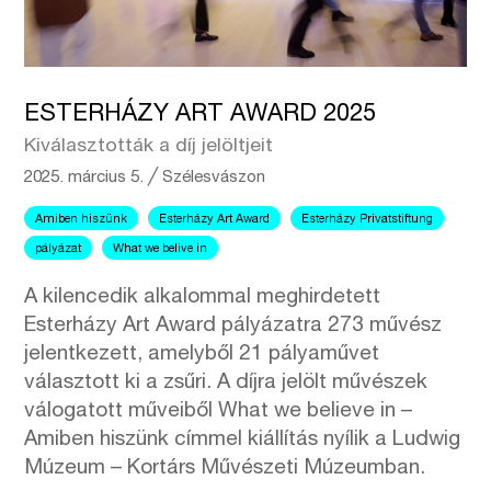
ESTERHÁZY ART AWARD 2025
Kiválasztották a díj jelöltjeit
2025. március 5.
╱
Szélesvászon
Amiben hiszünk
Esterházy Art Award
Esterházy Privatstiftung
pályázat
What we belive in
A kilencedik alkalommal meghirdetett
Esterházy Art Award pályázatra 273 művész
jelentkezett, amelyből 21 pályaművet
választott ki a zsűri. A díjra jelölt művészek
válogatott műveiből What we believe in –
Amiben hiszünk címmel kiállítás nyílik a Ludwig
Múzeum – Kortárs Művészeti Múzeumban.