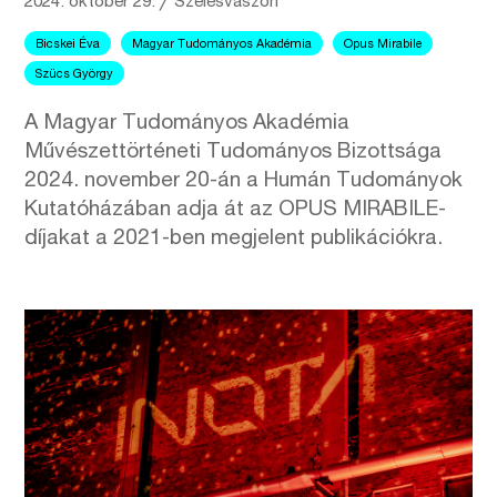
2024. október 29.
╱
Szélesvászon
Bicskei Éva
Magyar Tudományos Akadémia
Opus Mirabile
Szücs György
A Magyar Tudományos Akadémia
Művészettörténeti Tudományos Bizottsága
2024. november 20-án a Humán Tudományok
Kutatóházában adja át az OPUS MIRABILE-
díjakat a 2021-ben megjelent publikációkra.