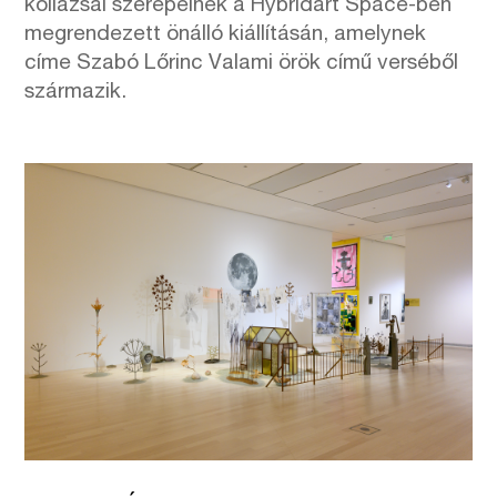
kollázsai szerepelnek a Hybridart Space-ben
megrendezett önálló kiállításán, amelynek
címe Szabó Lőrinc Valami örök című verséből
származik.