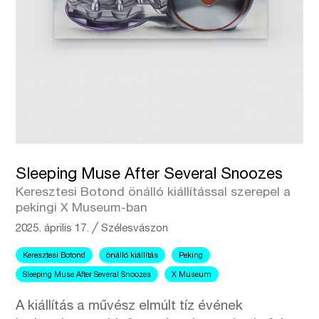
Sleeping Muse After Several Snoozes
Keresztesi Botond önálló kiállítással szerepel a
pekingi X Museum-ban
2025. április 17.
╱
Szélesvászon
Keresztesi Botond
önálló kiállítás
Peking
Sleeping Muse After Several Snoozes
X Museum
A kiállítás a művész elmúlt tíz évének