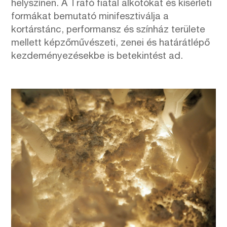
helyszínen. A Trafó fiatal alkotókat és kísérleti
formákat bemutató minifesztiválja a
kortárstánc, performansz és színház területe
mellett képzőművészeti, zenei és határátlépő
kezdeményezésekbe is betekintést ad.