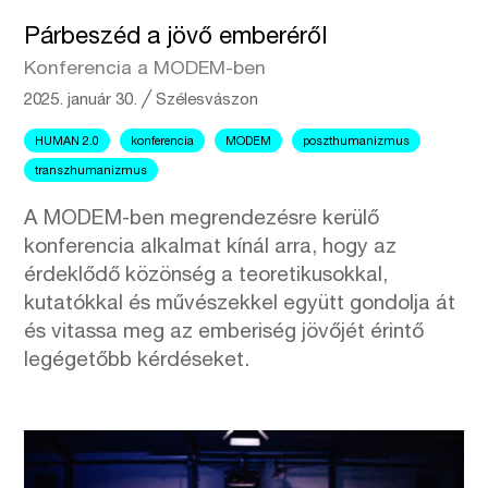
Párbeszéd a jövő emberéről
Konferencia a MODEM-ben
2025. január 30.
╱
Szélesvászon
HUMAN 2.0
konferencia
MODEM
poszthumanizmus
transzhumanizmus
A MODEM-ben megrendezésre kerülő
konferencia alkalmat kínál arra, hogy az
érdeklődő közönség a teoretikusokkal,
kutatókkal és művészekkel együtt gondolja át
és vitassa meg az emberiség jövőjét érintő
legégetőbb kérdéseket.