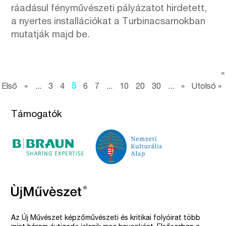
ráadásul fényművészeti pályázatot hirdetett,
a nyertes installációkat a Turbinacsarnokban
mutatják majd be.
«
Első
«
...
3
4
5
6
7
...
10
20
30
...
»
Utolsó »
Támogatók
Az Új Művészet képzőművészeti és kritikai folyóirat több