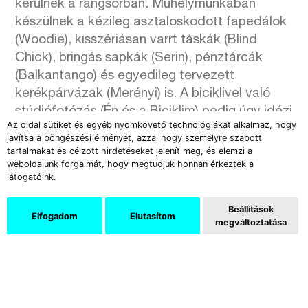
kerülnek a rangsorban. Műhelymunkában
készülnek a kézileg asztaloskodott fapedálok
(Woodie), kisszériásan varrt táskák (Blind
Chick), bringás sapkák (Serin), pénztárcák
(Balkantango) és egyedileg tervezett
kerékpárvázak (Merényi) is. A biciklivel való
stúdiófotózás (Én és a Biciklim) pedig úgy idézi
Az oldal sütiket és egyéb nyomkövető technológiákat alkalmaz, hogy
az analóg fotográfia fénykorát, hogy közben a
javítsa a böngészési élményét, azzal hogy személyre szabott
lóval közös portréfestészetre is emlékeztet.
tartalmakat és célzott hirdetéseket jelenít meg, és elemzi a
weboldalunk forgalmát, hogy megtudjuk honnan érkeztek a
látogatóink.
Beállítások
Elfogadom
Elutasítom
megváltoztatása