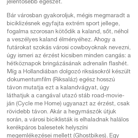
jelentősebb egészet.
Bár városban gyakoroljuk, mégis megmaradt a
biciklizésnek egyfajta extrém sport jellege,
fogalma szorosan kötődik a kaland, sőt, néhol
a veszélyes kaland élményéhez. Ahogy a
futárokat szokás városi cowboyoknak nevezni,
úgy ismeri az érzést kicsiben minden cangás: a
hétköznapok bringázásának adrenalin flashét.
Míg a Hollandiában dolgozó riksásokról készült
dokumentumfilm (Riksaláz) egész hosszú
távon mutatja ezt a kalandvágyat, úgy
láthatjuk a cangával utazó stáb road-movie-
ján (Cycle me Home) ugyanazt az érzést, csak
rövidebb távon. Akár a hegymászók útjuk
során, a városi biciklisták is elhaladnak halálos
kerékpáros balesetek helyszíni
megemlékezései mellett (Ghostbikes). Egy