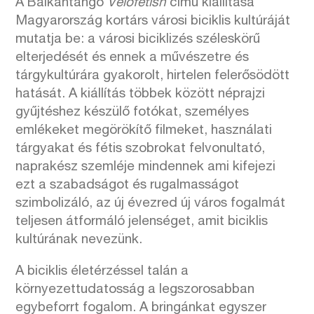
A Balkantango
Velofetish
című kiállítása
Magyarország kortárs városi biciklis kultúráját
mutatja be: a városi biciklizés széleskörű
elterjedését és ennek a művészetre és
tárgykultúrára gyakorolt, hirtelen felerősödött
hatását. A kiállítás többek között néprajzi
gyűjtéshez készülő fotókat, személyes
emlékeket megörökítő filmeket, használati
tárgyakat és fétis szobrokat felvonultató,
naprakész szemléje mindennek ami kifejezi
ezt a szabadságot és rugalmasságot
szimbolizáló, az új évezred új város fogalmát
teljesen átformáló jelenséget, amit biciklis
kultúrának nevezünk.
A biciklis életérzéssel talán a
környezettudatosság a legszorosabban
egybeforrt fogalom. A bringánkat egyszer