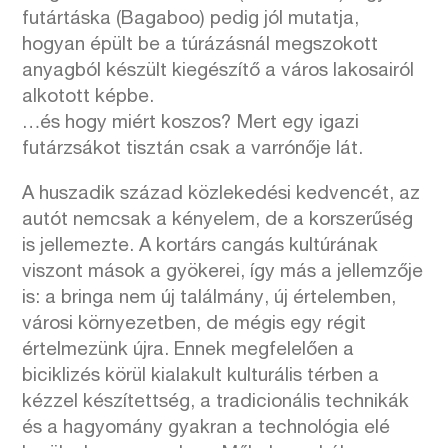
futártáska (Bagaboo) pedig jól mutatja,
hogyan épült be a túrázásnál megszokott
anyagból készült kiegészítő a város lakosairól
alkotott képbe.
…és hogy miért koszos? Mert egy igazi
futárzsákot tisztán csak a varrónője lát.
A huszadik század közlekedési kedvencét, az
autót nemcsak a kényelem, de a korszerűség
is jellemezte. A kortárs cangás kultúrának
viszont mások a gyökerei, így más a jellemzője
is: a bringa nem új találmány, új értelemben,
városi környezetben, de mégis egy régit
értelmezünk újra. Ennek megfelelően a
biciklizés körül kialakult kulturális térben a
kézzel készítettség, a tradicionális technikák
és a hagyomány gyakran a technológia elé