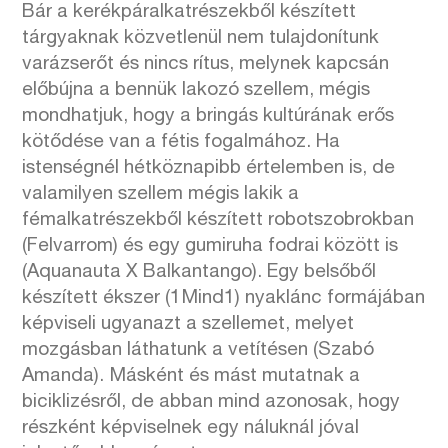
Bár a kerékpáralkatrészekből készített
tárgyaknak közvetlenül nem tulajdonítunk
varázserőt és nincs rítus, melynek kapcsán
előbújna a bennük lakozó szellem, mégis
mondhatjuk, hogy a bringás kultúrának erős
kötődése van a fétis fogalmához. Ha
istenségnél hétköznapibb értelemben is, de
valamilyen szellem mégis lakik a
fémalkatrészekből készített robotszobrokban
(Felvarrom) és egy gumiruha fodrai között is
(Aquanauta X Balkantango). Egy belsőből
készített ékszer (1Mind1) nyaklánc formájában
képviseli ugyanazt a szellemet, melyet
mozgásban láthatunk a vetítésen (Szabó
Amanda). Másként és mást mutatnak a
biciklizésről, de abban mind azonosak, hogy
részként képviselnek egy náluknál jóval