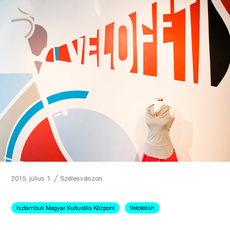
2015. július 1.
╱
Szélesvászon
Isztambuli Magyar Kulturális Központ
Velofetish