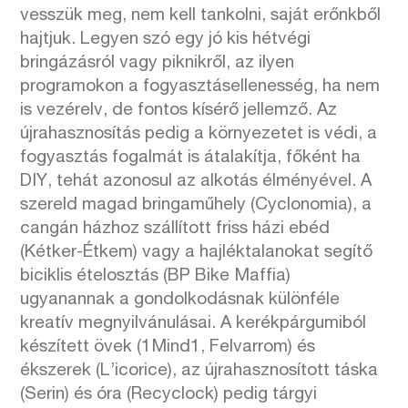
vesszük meg, nem kell tankolni, saját erőnkből
hajtjuk. Legyen szó egy jó kis hétvégi
bringázásról vagy piknikről, az ilyen
programokon a fogyasztásellenesség, ha nem
is vezérelv, de fontos kísérő jellemző. Az
újrahasznosítás pedig a környezetet is védi, a
fogyasztás fogalmát is átalakítja, főként ha
DIY, tehát azonosul az alkotás élményével. A
szereld magad bringaműhely (Cyclonomia), a
cangán házhoz szállított friss házi ebéd
(Kétker-Étkem) vagy a hajléktalanokat segítő
biciklis ételosztás (BP Bike Maffia)
ugyanannak a gondolkodásnak különféle
kreatív megnyilvánulásai. A kerékpárgumiból
készített övek (1Mind1, Felvarrom) és
ékszerek (L’icorice), az újrahasznosított táska
(Serin) és óra (Recyclock) pedig tárgyi