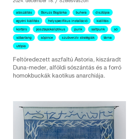
2024. december 18.
╱
Szélesvászon
alászállás
Boruzs Boglárka
buhera
disztópia
egyéni kiállítás
helyspecifikus installáció
kiállítás
kortárs
posztapokaliptikus
punk
saltpunk
só
sóbarlang
sópince
szubverzív stratégiák
tárna
utópia
Feltöredezett aszfaltú Astoria, kiszáradt
Duna-meder, alföldi sószántás és a forró
homokbuckák kaotikus anarchiája.