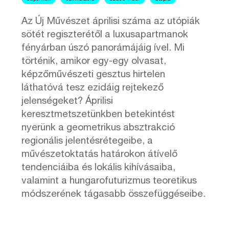
Az Új Művészet áprilisi száma az utópiák
sötét regiszterétől a luxusapartmanok
fényárban úszó panorámájáig ível. Mi
történik, amikor egy-egy olvasat,
képzőművészeti gesztus hirtelen
láthatóvá tesz ezidáig rejtekező
jelenségeket? Áprilisi
keresztmetszetünkben betekintést
nyerünk a geometrikus absztrakció
regionális jelentésrétegeibe, a
művészetoktatás határokon átívelő
tendenciáiba és lokális kihívásaiba,
valamint a hungarofuturizmus teoretikus
módszerének tágasabb összefüggéseibe.