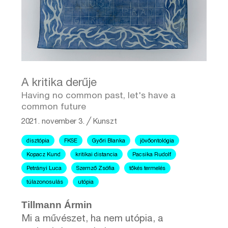
A kritika derűje
Having no common past, let's have a
common future
2021. november 3.
╱
Kunszt
disztópia
FKSE
Győri Blanka
jövőontológia
Kopacz Kund
kritikai distancia
Pacsika Rudolf
Petrányi Luca
Szemző Zsófia
tőkés termelés
túlazonosulás
utópia
Tillmann Ármin
Mi a művészet, ha nem utópia, a