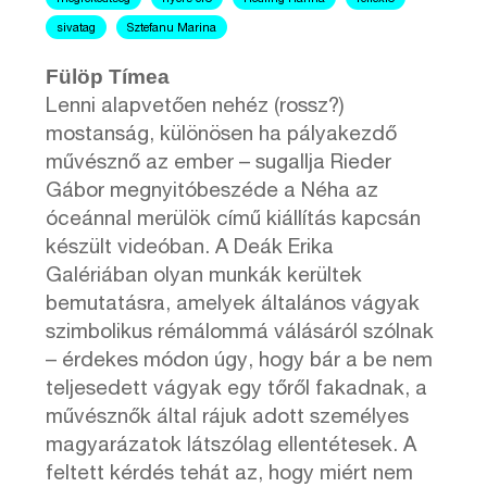
sivatag
Sztefanu Marina
Fülöp Tímea
Lenni alapvetően nehéz (rossz?)
mostanság, különösen ha pályakezdő
művésznő az ember – sugallja Rieder
Gábor megnyitóbeszéde a Néha az
óceánnal merülök című kiállítás kapcsán
készült videóban. A Deák Erika
Galériában olyan munkák kerültek
bemutatásra, amelyek általános vágyak
szimbolikus rémálommá válásáról szólnak
– érdekes módon úgy, hogy bár a be nem
teljesedett vágyak egy tőről fakadnak, a
művésznők által rájuk adott személyes
magyarázatok látszólag ellentétesek. A
feltett kérdés tehát az, hogy miért nem