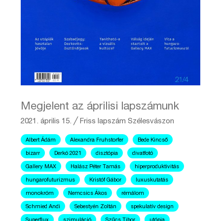
Megjelent az áprilisi lapszámunk
2021. április 15.
╱
Friss lapszám
Szélesvászon
Albert Ádám
Alexandra Fruhstorfer
Bede Kincső
bizarr
Derkó 2021
disztópia
divatfotó
Gallery MAX
Halász Péter Tamás
hiperproduktivitás
hungarofuturizmus
Kristóf Gábor
luxuskutatás
monokróm
Nemcsics Ákos
rémálom
Schmied Andi
Sebestyén Zoltán
spekulatív design
Superflux
szimuláció
Szűcs Tibor
utópia