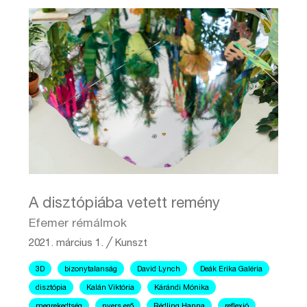
A disztópiába vetett remény
Efemer rémálmok
2021. március 1.
╱
Kunszt
3D
bizonytalanság
David Lynch
Deák Erika Galéria
disztópia
Kalán Viktória
Kárándi Mónika
megrekedtség
nyers erő
Rédling Hanna
reflexió