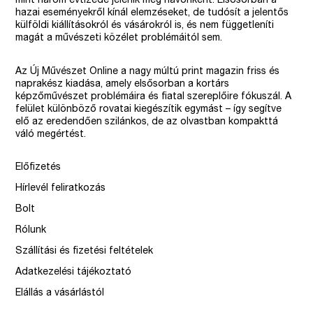
mint három évtizede jelenik meg havonként. Elsősorban a
hazai eseményekről kínál elemzéseket, de tudósít a jelentős
külföldi kiállításokról és vásárokról is, és nem függetleníti
magát a művészeti közélet problémáitól sem.
Az Új Művészet Online a nagy múltú print magazin friss és
naprakész kiadása, amely elsősorban a kortárs
képzőművészet problémáira és fiatal szereplőire fókuszál. A
felület különböző rovatai kiegészítik egymást – így segítve
elő az eredendően szilánkos, de az olvastban kompakttá
váló megértést.
Előfizetés
Hírlevél feliratkozás
Bolt
Rólunk
Szállítási és fizetési feltételek
Adatkezelési tájékoztató
Elállás a vásárlástól