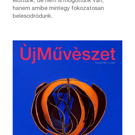
előttünk, de nem is mögöttünk van,
hanem amibe mintegy fokozatosan
belesodródunk.