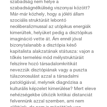
szabadság nem helye a
szabadságnélküliség viszonyai között?
Már-már közhely, hogy a jóléti állam
szociális struktúráit lebontó
neoliberalizmussal az utópikus energiák
kimerültek, helyüket pedig a disztópikus
imagináció vette át. Ám ennél jóval
bizonytalanabb a disztópia késő
kapitalista alakzatának státusza: vajon a
tőkés termelési mód mélystruktúráit
felszínre hozó társadalomkritikát
nevezzük disztópiának vagy a puszta
túlazonosulást azzal a társadalmi
patológiával, melynek diagnózisa a
kulturális képzelet kimerülése? Mert eleve
nehézségekbe ütközik kritikai distanciát
felvennünk azzal szemben, ami nem