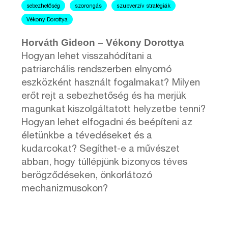
sebezhetőség
szorongás
szubverzív stratégiák
Vékony Dorottya
Horváth Gideon – Vékony Dorottya
Hogyan lehet visszahódítani a
patriarchális rendszerben elnyomó
eszközként használt fogalmakat? Milyen
erőt rejt a sebezhetőség és ha merjük
magunkat kiszolgáltatott helyzetbe tenni?
Hogyan lehet elfogadni és beépíteni az
életünkbe a tévedéseket és a
kudarcokat? Segíthet-e a művészet
abban, hogy túllépjünk bizonyos téves
berögződéseken, önkorlátozó
mechanizmusokon?