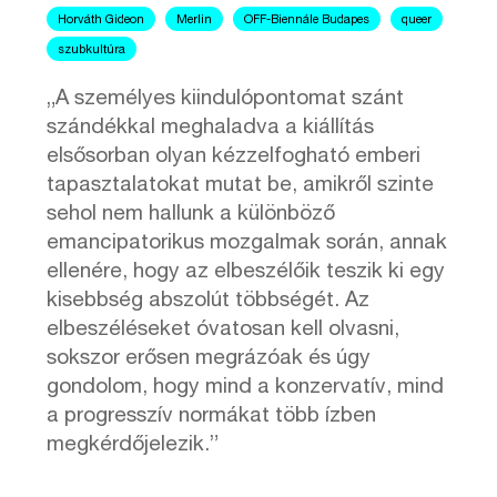
Horváth Gideon
Merlin
OFF-Biennále Budapes
queer
szubkultúra
„A személyes kiindulópontomat szánt
szándékkal meghaladva a kiállítás
elsősorban olyan kézzelfogható emberi
tapasztalatokat mutat be, amikről szinte
sehol nem hallunk a különböző
emancipatorikus mozgalmak során, annak
ellenére, hogy az elbeszélőik teszik ki egy
kisebbség abszolút többségét. Az
elbeszéléseket óvatosan kell olvasni,
sokszor erősen megrázóak és úgy
gondolom, hogy mind a konzervatív, mind
a progresszív normákat több ízben
megkérdőjelezik.”