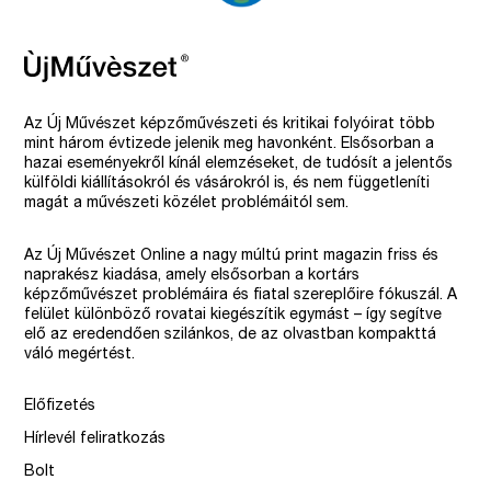
Az Új Művészet képzőművészeti és kritikai folyóirat több
mint három évtizede jelenik meg havonként. Elsősorban a
hazai eseményekről kínál elemzéseket, de tudósít a jelentős
külföldi kiállításokról és vásárokról is, és nem függetleníti
magát a művészeti közélet problémáitól sem.
Az Új Művészet Online a nagy múltú print magazin friss és
naprakész kiadása, amely elsősorban a kortárs
képzőművészet problémáira és fiatal szereplőire fókuszál. A
felület különböző rovatai kiegészítik egymást – így segítve
elő az eredendően szilánkos, de az olvastban kompakttá
váló megértést.
Előfizetés
Hírlevél feliratkozás
Bolt