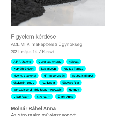
Figyelem kérdése
ACLIM! Klímaképzeleti Ügynökség
2021. május 14.
╱
Kunszt
A.P.A. Galéria
Cséfalvay András
hálózat
Horváth Gideon
kapitalocén
Kaszás Tamás
kísérleti gyakorlat
klímaszorongás
neutrális állapot
ökofeminizmus
reziliencia
Süveges Rita
transzdiszciplináris tudásmegosztás
ügynök
Ulbert Ádám
xtro realm
Zilahi Anna
Molnár Ráhel Anna
Az xtro realm művészcsoport