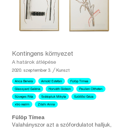
Kontingens környezet
A határok átlépése
2020. szeptember 3.
╱
Kunszt
Anca Benera
Arnold Estefan
Fülöp Tímea
Glassyard Galéria
Horváth Gideon
Paulien Oltheten
Süveges Rita
Svätopluk Mikyta
Szöllősi Géza
xtro realm
Zilahi Anna
Fülöp Tímea
Valahányszor azt a szófordulatot halljuk,