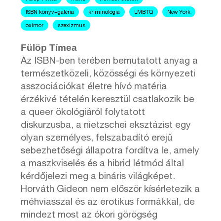
ISBN könyv+galéria
kriminológia
LMBTQ
New York
oximor
szexizmus
Fülöp Tímea
Az ISBN-ben terében bemutatott anyag a
természetközeli, közösségi és környezeti
asszociációkat életre hívó matéria
érzékivé tételén keresztül csatlakozik be
a queer ökológiáról folytatott
diskurzusba, a nietzschei eksztázist egy
olyan személyes, felszabadító erejű
sebezhetőségi állapotra fordítva le, amely
a maszkviselés és a hibrid létmód által
kérdőjelezi meg a bináris világképet.
Horváth Gideon nem először kísérletezik a
méhviasszal és az erotikus formákkal, de
mindezt most az ókori görögség