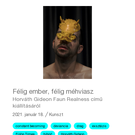
Félig ember, félig méhviasz
Horváth Gideon Faun Realness című
kiállításáról
2021. január 18.
╱
Kunszt
constant becoming
deviancia
drag
exsztázis
Fülöp Tímea
hibrid
Horváth Gideon