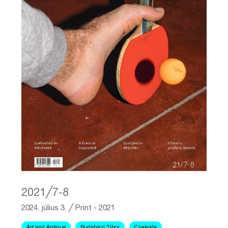
2021╱7-8
2024. július 3.
╱
Print - 2021
Art and Antique
Budaházi Tibor
Csakoda