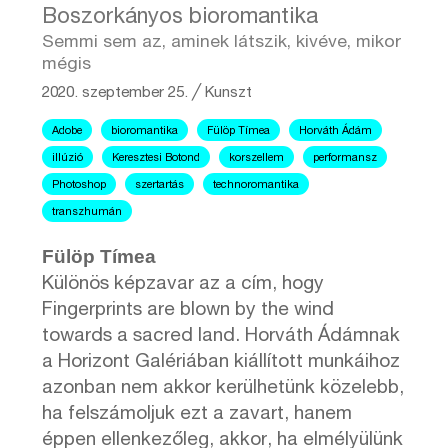
Boszorkányos bioromantika
Semmi sem az, aminek látszik, kivéve, mikor
mégis
2020. szeptember 25.
╱
Kunszt
Adobe
bioromantika
Fülöp Tímea
Horváth Ádám
illúzió
Keresztesi Botond
korszellem
performansz
Photoshop
szertartás
technoromantika
transzhumán
Fülöp Tímea
Különös képzavar az a cím, hogy
Fingerprints are blown by the wind
towards a sacred land. Horváth Ádámnak
a Horizont Galériában kiállított munkáihoz
azonban nem akkor kerülhetünk közelebb,
ha felszámoljuk ezt a zavart, hanem
éppen ellenkezőleg, akkor, ha elmélyülünk