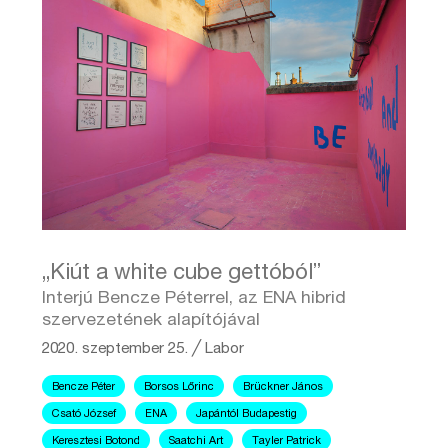
„Kiút a white cube gettóból”
Interjú Bencze Péterrel, az ENA hibrid
szervezetének alapítójával
2020. szeptember 25.
╱
Labor
Bencze Péter
Borsos Lőrinc
Brückner János
Csató József
ENA
Japántól Budapestig
Keresztesi Botond
Saatchi Art
Tayler Patrick