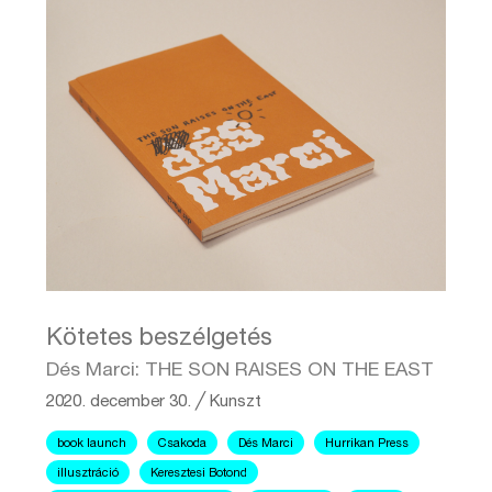
Kötetes beszélgetés
Dés Marci: THE SON RAISES ON THE EAST
2020. december 30.
╱
Kunszt
book launch
Csakoda
Dés Marci
Hurrikan Press
illusztráció
Keresztesi Botond