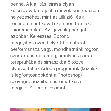
benne. A kiállítás leírása olyan
kulcsszavakat ajánl a művek kontextusba
helyezéséhez, mint az „illúzió” és a
technoromantikával szemben tételezett
„bioromantika”. Az igazi alaphangot
azonban Keresztesi Botond
megnyitószöveg helyett bemutatott
performansza vagy, mondhatnánk rögtön,
szertartása adja meg, amelynek során
terepruhába és símaszkba öltözve
olvassa fel az Adobe programok (közülük
is legfontosabbként a Photoshop)
szövegdobozaiban automatikusan
megjelenő Lorem ipsumot.