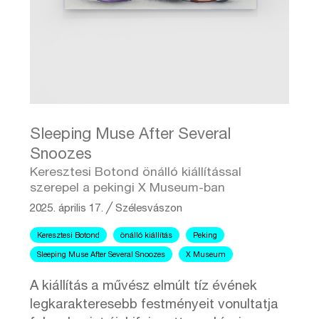
Sleeping Muse After Several
Snoozes
Keresztesi Botond önálló kiállítással
szerepel a pekingi X Museum-ban
2025. április 17.
╱
Szélesvászon
Keresztesi Botond
önálló kiállítás
Peking
Sleeping Muse After Several Snoozes
X Museum
A kiállítás a művész elmúlt tíz évének
legkarakteresebb festményeit vonultatja