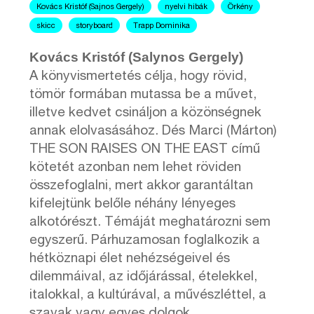
Kovács Kristóf (Sajnos Gergely)
nyelvi hibák
Örkény
skicc
storyboard
Trapp Dominika
Kovács Kristóf (Salynos Gergely)
A könyvismertetés célja, hogy rövid,
tömör formában mutassa be a művet,
illetve kedvet csináljon a közönségnek
annak elolvasásához. Dés Marci (Márton)
THE SON RAISES ON THE EAST című
kötetét azonban nem lehet röviden
összefoglalni, mert akkor garantáltan
kifelejtünk belőle néhány lényeges
alkotórészt. Témáját meghatározni sem
egyszerű. Párhuzamosan foglalkozik a
hétköznapi élet nehézségeivel és
dilemmáival, az időjárással, ételekkel,
italokkal, a kultúrával, a művészléttel, a
szavak vagy egyes dolgok