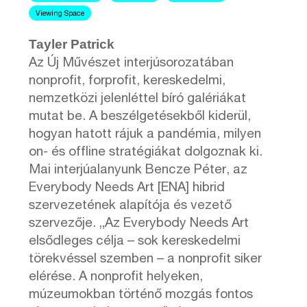
Viewing Space
Tayler Patrick
Az Új Művészet interjúsorozatában
nonprofit, forprofit, kereskedelmi,
nemzetközi jelenléttel bíró galériákat
mutat be. A beszélgetésekből kiderül,
hogyan hatott rájuk a pandémia, milyen
on- és offline stratégiákat dolgoznak ki.
Mai interjúalanyunk Bencze Péter, az
Everybody Needs Art [ENA] hibrid
szervezetének alapítója és vezető
szervezője. „Az Everybody Needs Art
elsődleges célja – sok kereskedelmi
törekvéssel szemben – a nonprofit siker
elérése. A nonprofit helyeken,
múzeumokban történő mozgás fontos