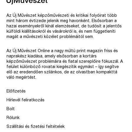
Az Új Művészet képzőművészeti és kritikai folyóirat több
mint három évtizede jelenik meg havonként. Elsősorban a
hazai eseményekről kínál elemzéseket, de tudósít a jelentős
külföldi kiállításokról és vásárokról is, és nem függetleníti
magát a művészeti közélet problémáitól sem.
Az Új Művészet Online a nagy múltú print magazin friss és
naprakész kiadása, amely elsősorban a kortárs
képzőművészet problémáira és fiatal szereplőire fókuszál. A
felület különböző rovatai kiegészítik egymást – így segítve
elő az eredendően szilánkos, de az olvastban kompakttá
váló megértést.
Előfizetés
Hírlevél feliratkozás
Bolt
Rólunk
Szállítási és fizetési feltételek