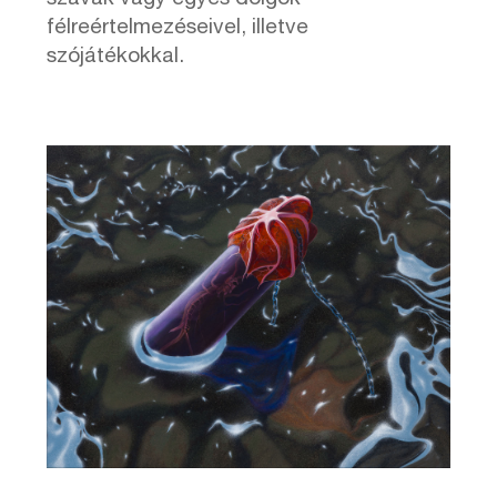
félreértelmezéseivel, illetve
szójátékokkal.