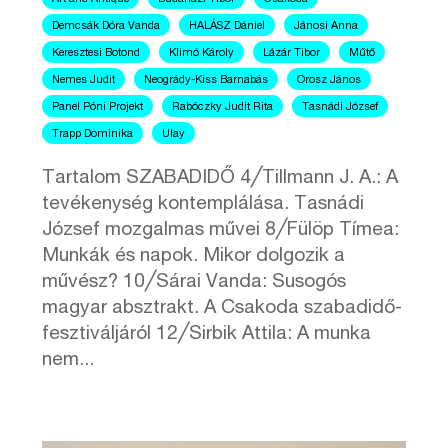
Demcsák Dóra Vanda
HALÁSZ Dániel
Jánosi Anna
Keresztesi Botond
Klimó Károly
Lázár Tibor
Műtő
Nemes Judit
Neogrády-Kiss Barnabás
Orosz János
Panel Póni Projekt
Rabóczky Judit Rita
Tasnádi József
Trapp Dominika
Ulay
Tartalom SZABADIDŐ 4╱Tillmann J. A.: A
tevékenység kontemplálása. Tasnádi
József mozgalmas művei 8╱Fülöp Tímea:
Munkák és napok. Mikor dolgozik a
művész? 10╱Sárai Vanda: Susogós
magyar absztrakt. A Csakoda szabadidő-
fesztiváljáról 12╱Sirbik Attila: A munka
nem...