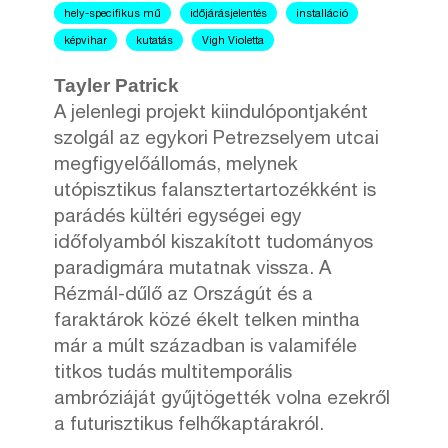
hely-specifikus mű
időjárásjelentés
installáció
képvihar
kutatás
Vigh Violetta
Tayler Patrick
A jelenlegi projekt kiindulópontjaként
szolgál az egykori Petrezselyem utcai
megfigyelőállomás, melynek
utópisztikus falansztertartozékként is
parádés kültéri egységei egy
időfolyamból kiszakított tudományos
paradigmára mutatnak vissza. A
Rézmál-dűlő az Országút és a
faraktárok közé ékelt telken mintha
már a múlt században is valamiféle
titkos tudás multitemporális
ambróziáját gyűjtögették volna ezekről
a futurisztikus felhőkaptárakról.