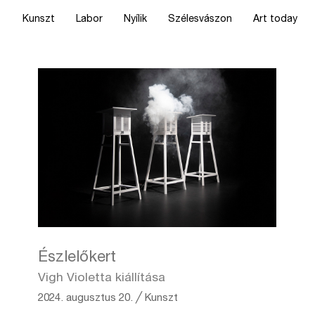
Kunszt
Labor
Nyílik
Szélesvászon
Art today
Észlelőkert
Vigh Violetta kiállítása
2024. augusztus 20.
╱
Kunszt