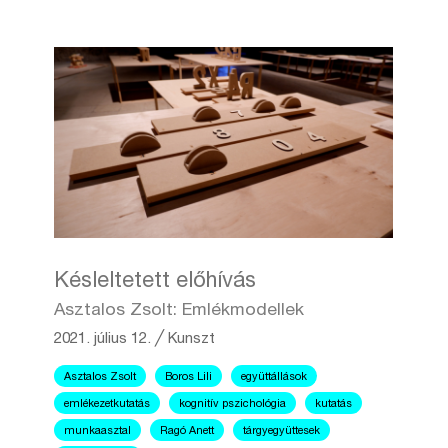
Késleltetett előhívás
Asztalos Zsolt: Emlékmodellek
2021. július 12.
╱
Kunszt
Asztalos Zsolt
Boros Lili
együttállások
emlékezetkutatás
kognitív pszichológia
kutatás
munkaasztal
Ragó Anett
tárgyegyüttesek