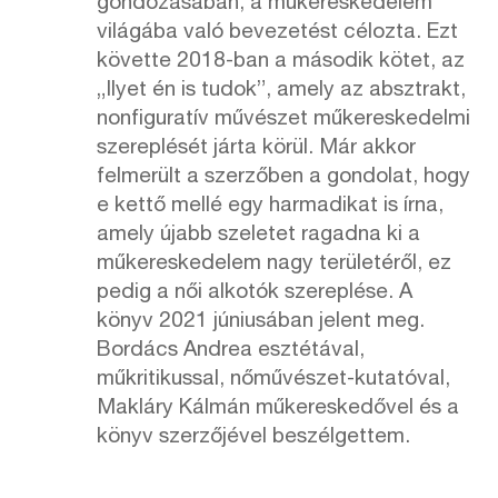
gondozásában, a műkereskedelem
világába való bevezetést célozta. Ezt
követte 2018-ban a második kötet, az
„Ilyet én is tudok”, amely az absztrakt,
nonfiguratív művészet műkereskedelmi
szereplését járta körül. Már akkor
felmerült a szerzőben a gondolat, hogy
e kettő mellé egy harmadikat is írna,
amely újabb szeletet ragadna ki a
műkereskedelem nagy területéről, ez
pedig a női alkotók szereplése. A
könyv 2021 júniusában jelent meg.
Bordács Andrea esztétával,
műkritikussal, nőművészet-kutatóval,
Makláry Kálmán műkereskedővel és a
könyv szerzőjével beszélgettem.