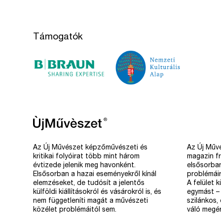
Támogatók
Az Új Művészet képzőművészeti és
Az Új Művé
kritikai folyóirat több mint három
magazin fr
évtizede jelenik meg havonként.
elsősorba
Elsősorban a hazai eseményekről kínál
problémáir
elemzéseket, de tudósít a jelentős
A felület 
külföldi kiállításokról és vásárokról is, és
egymást – 
nem függetleníti magát a művészeti
szilánkos,
közélet problémáitól sem.
váló megér