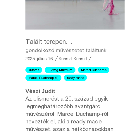
Talált terepen…
gondolkozó művészetet találtunk
2025. július 16.
╱
Kunszt
Kunszt ╱
kutatás
Ludwig Múzeum
Marcel Duchamp
Marcel Duchamp-díj
ready made
Vészi Judit
Az elismerést a 20. század egyik
legmeghatározóbb avantgárd
művészéről, Marcel Duchamp-ról
nevezték el, aki a ready made
művészet, azaz a hétköznapokban