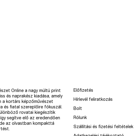
Előfizetés
szet Online a nagy múltú print
iss és naprakész kiadása, amely
Hírlevél feliratkozás
n a kortárs képzőművészet
a és fiatal szereplőire fókuszál.
Bolt
különböző rovatai kiegészítik
Rólunk
így segítve elő az eredendően
 de az olvastban kompakttá
Szállítási és fizetési feltételek
tést.