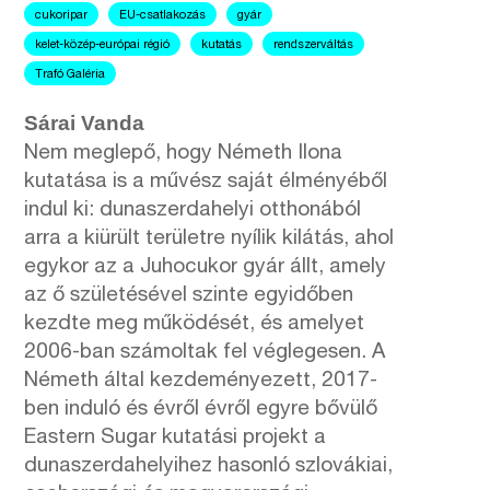
cukoripar
EU-csatlakozás
gyár
kelet-közép-európai régió
kutatás
rendszerváltás
Trafó Galéria
Sárai Vanda
Nem meglepő, hogy Németh Ilona
kutatása is a művész saját élményéből
indul ki: dunaszerdahelyi otthonából
arra a kiürült területre nyílik kilátás, ahol
egykor az a Juhocukor gyár állt, amely
az ő születésével szinte egyidőben
kezdte meg működését, és amelyet
2006-ban számoltak fel véglegesen. A
Németh által kezdeményezett, 2017-
ben induló és évről évről egyre bővülő
Eastern Sugar kutatási projekt a
dunaszerdahelyihez hasonló szlovákiai,