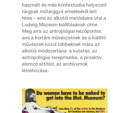
használt és más kontextusba helyezett
tárgyak műtárggyá emeléséről lett
híres – erre az alkotói metódusra utal a
Ludwig Múzeum kiállításának címe.
Meg arra az antroplógiai nézőpontra,
ami a kortárs művészetnek és a kiállító
művészek közül többeknek mára az
alkotói módszertana: a kutatás, az
antropológiai terepmunka, a proaktív,
elemző attítűd, az archívumok
létrehozása.