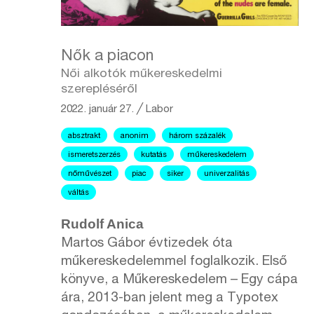
Nők a piacon
Női alkotók műkereskedelmi
szerepléséről
2022. január 27.
╱
Labor
absztrakt
anonim
három százalék
ismeretszerzés
kutatás
műkereskedelem
nőművészet
piac
siker
univerzalitás
váltás
Rudolf Anica
Martos Gábor évtizedek óta
műkereskedelemmel foglalkozik. Első
könyve, a Műkereskedelem – Egy cápa
ára, 2013-ban jelent meg a Typotex