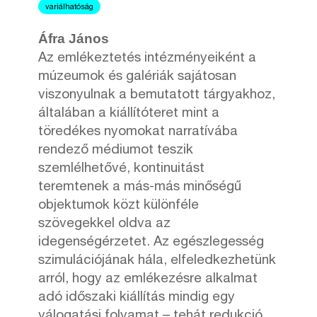
variálhatóság
Áfra János
Az emlékeztetés intézményeiként a
múzeumok és galériák sajátosan
viszonyulnak a bemutatott tárgyakhoz,
általában a kiállítóteret mint a
töredékes nyomokat narratívába
rendező médiumot teszik
szemlélhetővé, kontinuitást
teremtenek a más-más minőségű
objektumok közt különféle
szövegekkel oldva az
idegenségérzetet. Az egészlegesség
szimulációjának hála, elfeledkezhetünk
arról, hogy az emlékezésre alkalmat
adó időszaki kiállítás mindig egy
válogatási folyamat – tehát redukció