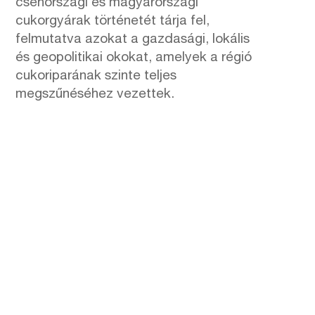
csehországi és magyarországi
cukorgyárak történetét tárja fel,
felmutatva azokat a gazdasági, lokális
és geopolitikai okokat, amelyek a régió
cukoriparának szinte teljes
megszűnéséhez vezettek.