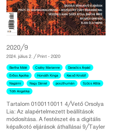
2020╱9
2024. július 2.
╱
Print - 2020
Bartha Máté
Csáky Marianne
Daradics Árpád
Erőss Apolka
Horváth Kinga
Kecső Kristóf
Nagámi
Nagy Dániel
poszthumán
Szűcs Attila
Tóth Angelika
Tartalom 0100110011 4╱Vető Orsolya
Lia: Az alapértelmezett beállítások
módosítása. A festészet és a digitális
képalkotó eljárások áthallásai 9╱Tayler