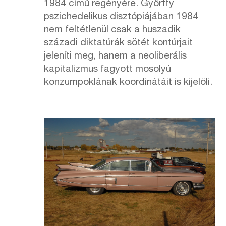
1984 című regényére. Győrffy
pszichedelikus disztópiájában 1984
nem feltétlenül csak a huszadik
századi diktatúrák sötét kontúrjait
jeleníti meg, hanem a neoliberális
kapitalizmus fagyott mosolyú
konzumpoklának koordinátáit is kijelöli.