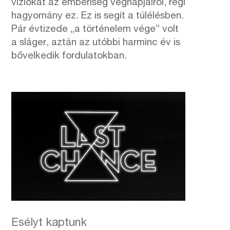
víziókat az emberiség végnapjairól, régi
hagyomány ez. Ez is segít a túlélésben.
Pár évtizede „a történelem vége” volt
a sláger, aztán az utóbbi harminc év is
bővelkedik fordulatokban.
Esélyt kaptunk