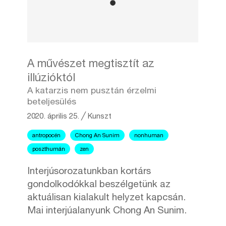
A művészet megtisztít az
illúzióktól
A katarzis nem pusztán érzelmi
beteljesülés
2020. április 25.
╱
Kunszt
antropocén
Chong An Sunim
nonhuman
poszthumán
zen
Interjúsorozatunkban kortárs
gondolkodókkal beszélgetünk az
aktuálisan kialakult helyzet kapcsán.
Mai interjúalanyunk Chong An Sunim.