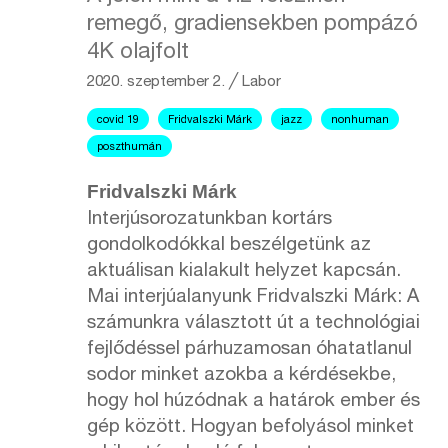
remegő, gradiensekben pompázó
4K olajfolt
2020. szeptember 2.
╱
Labor
covid 19
Fridvalszki Márk
jazz
nonhuman
poszthumán
Fridvalszki Márk
Interjúsorozatunkban kortárs
gondolkodókkal beszélgetünk az
aktuálisan kialakult helyzet kapcsán.
Mai interjúalanyunk Fridvalszki Márk: A
számunkra választott út a technológiai
fejlődéssel párhuzamosan óhatatlanul
sodor minket azokba a kérdésekbe,
hogy hol húzódnak a határok ember és
gép között. Hogyan befolyásol minket