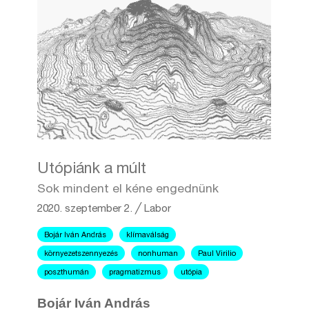
Utópiánk a múlt
Sok mindent el kéne engednünk
2020. szeptember 2.
╱
Labor
Bojár Iván András
klímaválság
környezetszennyezés
nonhuman
Paul Virilio
poszthumán
pragmatizmus
utópia
Bojár Iván András