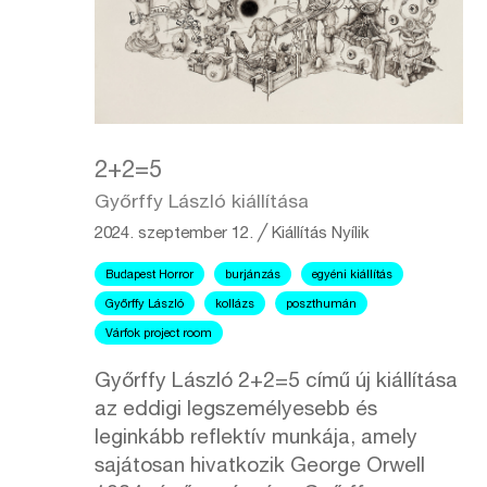
2+2=5
Győrffy László kiállítása
2024. szeptember 12.
╱
Kiállítás
Nyílik
Budapest Horror
burjánzás
egyéni kiállítás
Győrffy László
kollázs
poszthumán
Várfok project room
Győrffy László 2+2=5 című új kiállítása
az eddigi legszemélyesebb és
leginkább reflektív munkája, amely
sajátosan hivatkozik George Orwell