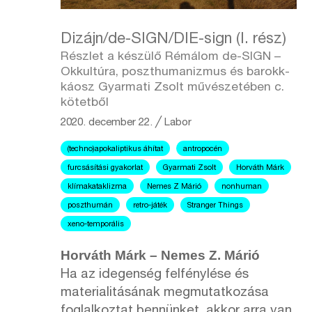
Dizájn/de-SIGN/DIE-sign (I. rész)
Részlet a készülő Rémálom de-SIGN –
Okkultúra, poszthumanizmus és barokk-
káosz Gyarmati Zsolt művészetében c.
kötetből
2020. december 22.
╱
Labor
(techno)apokaliptikus áhítat
antropocén
furcsásítási gyakorlat
Gyarmati Zsolt
Horváth Márk
klímakataklizma
Nemes Z Márió
nonhuman
poszthumán
retro-játék
Stranger Things
xeno-temporális
Horváth Márk – Nemes Z. Márió
Ha az idegenség felfénylése és
materialitásának megmutatkozása
foglalkoztat bennünket, akkor arra van