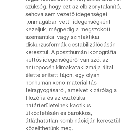
szükség, hogy ezt az elbizonytalanító,
sehova sem vezető idegenséget
„önmagában vett” idegenségként
kezeljük, mégpedig a megszokott
szemantikai vagy szintaktikai
diskurzusformák destabilizálódásán
keresztül. A poszthumán ikonográfia
kettős idegenségéről van szó, az
antropocén klímakataklizmája által
élettelenített tájon, egy olyan
nonhumán xeno-materialitás
felragyogásáról, amelyet kizárólag a
filozófia és az esztétika
határterületeinek kaotikus
ütköztetésén és barokkos,
átláthatatlan kombinációján keresztül
közelíthetünk meg.