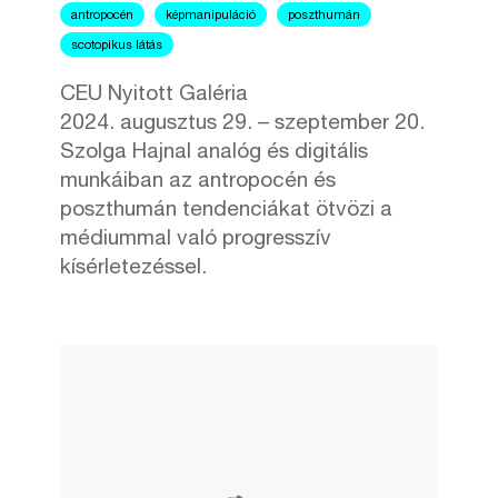
antropocén
képmanipuláció
poszthumán
scotopikus látás
CEU Nyitott Galéria
2024. augusztus 29. – szeptember 20.
Szolga Hajnal analóg és digitális
munkáiban az antropocén és
poszthumán tendenciákat ötvözi a
médiummal való progresszív
kísérletezéssel.