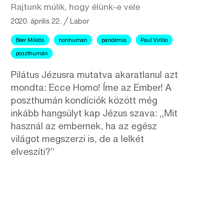
Rajtunk múlik, hogy élünk-e vele
2020. április 22.
╱
Labor
Beer Miklós
nonhuman
pandémia
Paul Virilio
poszthumán
Pilátus Jézusra mutatva akaratlanul azt
mondta: Ecce Homo! Íme az Ember! A
poszthumán kondíciók között még
inkább hangsúlyt kap Jézus szava: „Mit
használ az embernek, ha az egész
világot megszerzi is, de a lelkét
elveszíti?”