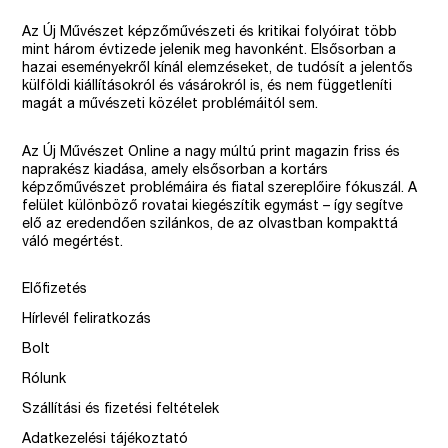
Az Új Művészet képzőművészeti és kritikai folyóirat több
mint három évtizede jelenik meg havonként. Elsősorban a
hazai eseményekről kínál elemzéseket, de tudósít a jelentős
külföldi kiállításokról és vásárokról is, és nem függetleníti
magát a művészeti közélet problémáitól sem.
Az Új Művészet Online a nagy múltú print magazin friss és
naprakész kiadása, amely elsősorban a kortárs
képzőművészet problémáira és fiatal szereplőire fókuszál. A
felület különböző rovatai kiegészítik egymást – így segítve
elő az eredendően szilánkos, de az olvastban kompakttá
váló megértést.
Előfizetés
Hírlevél feliratkozás
Bolt
Rólunk
Szállítási és fizetési feltételek
Adatkezelési tájékoztató