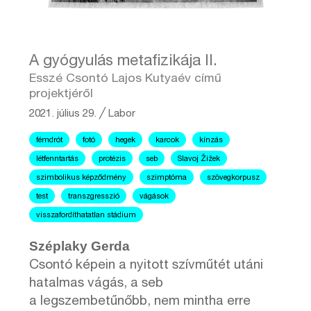
A gyógyulás metafizikája II.
Esszé Csontó Lajos Kutyaév című
projektjéről
2021. július 29.
╱
Labor
fémdrót
fotó
hegek
karcok
kínzás
létfenntartás
protézis
seb
Slavoj Žižek
szimbolikus képződmény
szimptóma
szövegkorpusz
test
transzgresszió
vágások
visszafordíthatatlan stádium
Széplaky Gerda
Csontó képein a nyitott szívműtét utáni
hatalmas vágás, a seb
a legszembetűnőbb, nem mintha erre