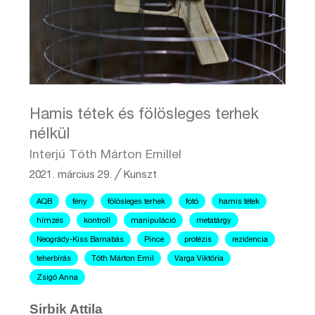
Hamis tétek és fölösleges terhek
nélkül
Interjú Tóth Márton Emillel
2021. március 29.
╱
Kunszt
AQB
fény
fölösleges terhek
fotó
hamis tétek
hímzés
kontroll
manipuláció
metatárgy
Neogrády-Kiss Barnabás
Pince
protézis
rezidencia
teherbírás
Tóth Márton Emil
Varga Viktória
Zsigó Anna
Sirbik Attila