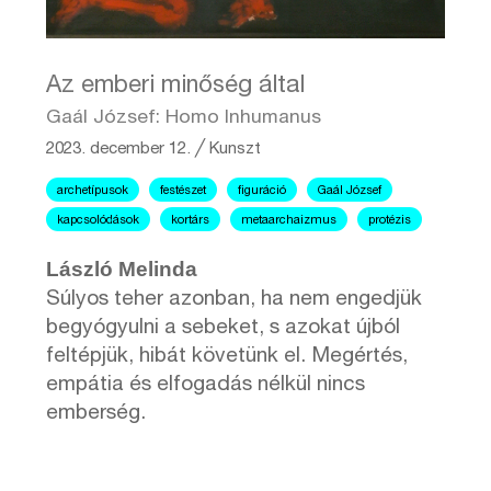
Az emberi minőség által
Gaál József: Homo Inhumanus
2023. december 12.
╱
Kunszt
archetípusok
festészet
figuráció
Gaál József
kapcsolódások
kortárs
metaarchaizmus
protézis
László Melinda
Súlyos teher azonban, ha nem engedjük
begyógyulni a sebeket, s azokat újból
feltépjük, hibát követünk el. Megértés,
empátia és elfogadás nélkül nincs
emberség.