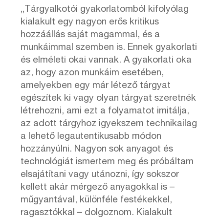
„Tárgyalkotói gyakorlatomból kifolyólag
kialakult egy nagyon erős kritikus
hozzáállás saját magammal, és a
munkáimmal szemben is. Ennek gyakorlati
és elméleti okai vannak. A gyakorlati oka
az, hogy azon munkáim esetében,
amelyekben egy már létező tárgyat
egészítek ki vagy olyan tárgyat szeretnék
létrehozni, ami ezt a folyamatot imitálja,
az adott tárgyhoz igyekszem technikailag
a lehető legautentikusabb módon
hozzányúlni. Nagyon sok anyagot és
technológiát ismertem meg és próbáltam
elsajátítani vagy utánozni, így sokszor
kellett akár mérgező anyagokkal is –
műgyantával, különféle festékekkel,
ragasztókkal – dolgoznom. Kialakult