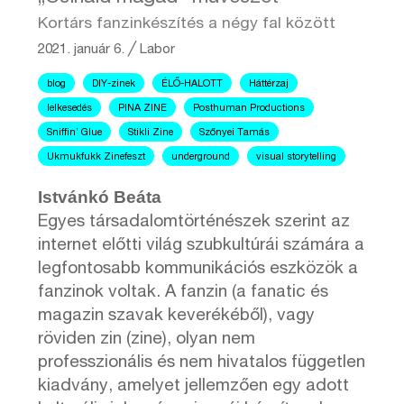
Kortárs fanzinkészítés a négy fal között
2021. január 6.
╱
Labor
blog
DIY-zinek
ÉLŐ-HALOTT
Háttérzaj
lelkesedés
PINA ZINE
Posthuman Productions
Sniffin’ Glue
Stikli Zine
Szőnyei Tamás
Ukmukfukk Zinefeszt
underground
visual storytelling
Istvánkó Beáta
Egyes társadalomtörténészek szerint az
internet előtti világ szubkultúrái számára a
legfontosabb kommunikációs eszközök a
fanzinok voltak. A fanzin (a fanatic és
magazin szavak keverékéből), vagy
röviden zin (zine), olyan nem
professzionális és nem hivatalos független
kiadvány, amelyet jellemzően egy adott