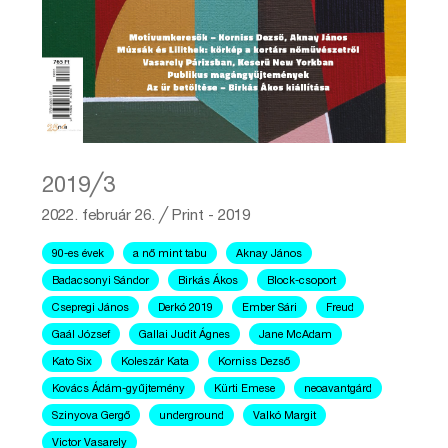
2019╱3
2022. február 26.
╱
Print - 2019
90-es évek
a nő mint tabu
Aknay János
Badacsonyi Sándor
Birkás Ákos
Block-csoport
Csepregi János
Derkó 2019
Ember Sári
Freud
Gaál József
Gallai Judit Ágnes
Jane McAdam
Kato Six
Koleszár Kata
Korniss Dezső
Kovács Ádám-gyűjtemény
Kürti Emese
neoavantgárd
Szinyova Gergő
underground
Valkó Margit
Victor Vasarely