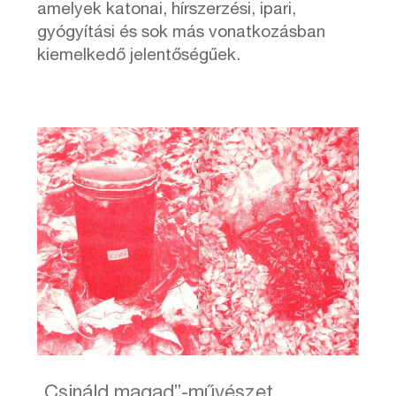
amelyek katonai, hírszerzési, ipari,
gyógyítási és sok más vonatkozásban
kiemelkedő jelentőségűek.
„Csináld magad”-művészet