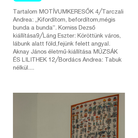
Tartalom MOTÍVUMKERESŐK 4╱Tarczali
Andrea: „Kifordítom, befordítom,mégis
bunda a bunda”. Korniss Dezső
kiállítása9╱Láng Eszter: Köröttünk város,
lábunk alatt föld,fejünk felett angyal.
Aknay János életmű-kiállítása MÚZSÁK
ÉS LILITHEK 12╱Bordács Andrea: Tabuk
nélkül....