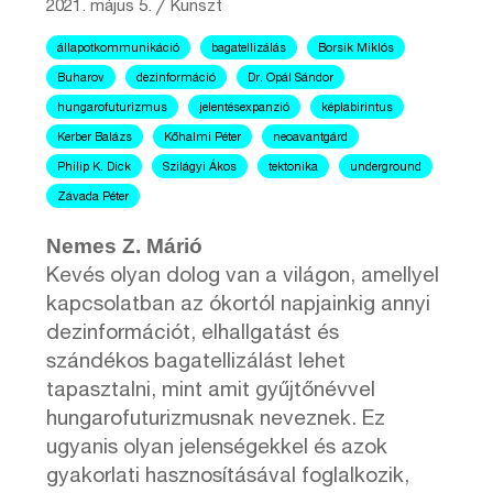
2021. május 5.
╱
Kunszt
állapotkommunikáció
bagatellizálás
Borsik Miklós
Buharov
dezinformáció
Dr. Opál Sándor
hungarofuturizmus
jelentésexpanzió
képlabirintus
Kerber Balázs
Kőhalmi Péter
neoavantgárd
Philip K. Dick
Szilágyi Ákos
tektonika
underground
Závada Péter
Nemes Z. Márió
Kevés olyan dolog van a világon, amellyel
kapcsolatban az ókortól napjainkig annyi
dezinformációt, elhallgatást és
szándékos bagatellizálást lehet
tapasztalni, mint amit gyűjtőnévvel
hungarofuturizmusnak neveznek. Ez
ugyanis olyan jelenségekkel és azok
gyakorlati hasznosításával foglalkozik,