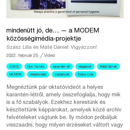
mindenütt jó, de… — a MODEM
közösségimédia-projektje
Szász Lilla és Máté Dániel: Vigyázzon!
2022. február 25.
╱
Videó
COVID
Don Tamás
karantén-lét
képpárok
Máté Dániel
MODEM
oktatóvideó
szabályok
Szász Lilla
Megnéztünk pár oktatóvideót a helyes
karantén-létről, amely összefoglalja, hogy mik
is a fő szabályok. Ezekhez kerestünk és
készítettünk képpárokat, amelyek közé archív
felvételeket vágtunk be. Ily módon próbáljuk
visszaadni, hogy milyen érzéseket váltott vagy