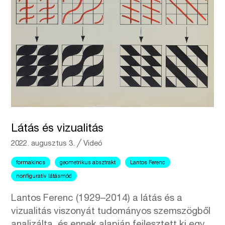
Látás és vizualitás
2022. augusztus 3.
╱
Videó
formakincs
geometrikus absztrakt
Lantos Ferenc
nonfiguratív látásmód
Lantos Ferenc (1929–2014) a látás és a
vizualitás viszonyát tudományos szemszögből
analizálta, és ennek alapján fejlesztett ki egy