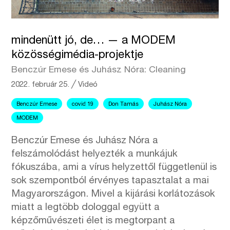
mindenütt jó, de… — a MODEM
közösségimédia-projektje
Benczúr Emese és Juhász Nóra: Cleaning
2022. február 25.
╱
Videó
Benczúr Emese
covid 19
Don Tamás
Juhász Nóra
MODEM
Benczúr Emese és Juhász Nóra a
felszámolódást helyezték a munkájuk
fókuszába, ami a vírus helyzettől függetlenül is
sok szempontból érvényes tapasztalat a mai
Magyarországon. Mivel a kijárási korlátozások
miatt a legtöbb dologgal együtt a
képzőművészeti élet is megtorpant a