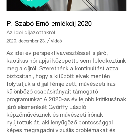
P. Szabó Ernő-emlékdíj 2020
Az idei díjazottakról
2020. december 23.
╱
Videó
Az idei év perspektívavesztéssel is járó,
kaotikus hónapjai közepette sem feledkeztünk
meg a díjról. Szeretnénk a kontinuitást azzal
biztosítani, hogy a kitűzött elvek mentén
folytatjuk a díjjal fémjelzett, művészeti írás
különböző csapásirányait támogató
programunkat.A 2020-as év lejobb kritikusának
járó elismerését Győrffy László
képzőművésznek és művészeti írónak
nyújtottuk át, aki lenyűgöző pontossággal
képes megragadni vizuális problémákat és