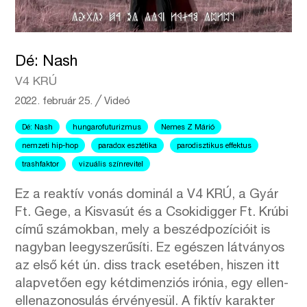
Dé: Nash
V4 KRÚ
2022. február 25.
╱
Videó
Dé: Nash
hungarofuturizmus
Nemes Z Márió
nemzeti hip-hop
paradox esztétika
parodisztikus effektus
trashfaktor
vizuális színrevitel
Ez a reaktív vonás dominál a V4 KRÚ, a Gyár
Ft. Gege, a Kisvasút és a Csokidigger Ft. Krúbi
című számokban, mely a beszédpozícióit is
nagyban leegyszerűsíti. Ez egészen látványos
az első két ún. diss track esetében, hiszen itt
alapvetően egy kétdimenziós irónia, egy ellen-
ellenazonosulás érvényesül. A fiktív karakter