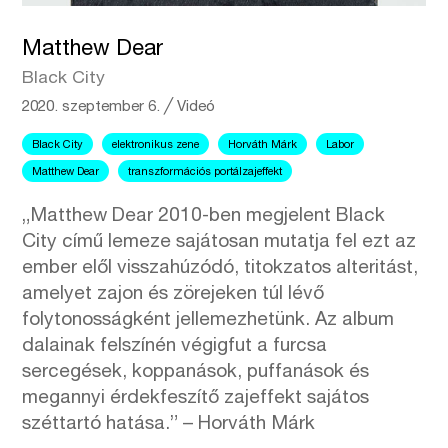
Matthew Dear
Black City
2020. szeptember 6.
╱
Videó
Black City
elektronikus zene
Horváth Márk
Labor
Matthew Dear
transzformációs portálzajeffekt
„Matthew Dear 2010-ben megjelent Black
City című lemeze sajátosan mutatja fel ezt az
ember elől visszahúzódó, titokzatos alteritást,
amelyet zajon és zörejeken túl lévő
folytonosságként jellemezhetünk. Az album
dalainak felszínén végigfut a furcsa
sercegések, koppanások, puffanások és
megannyi érdekfeszítő zajeffekt sajátos
széttartó hatása.” – Horváth Márk