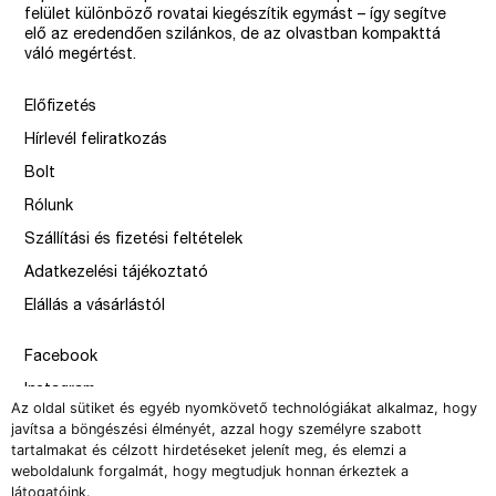
felület különböző rovatai kiegészítik egymást – így segítve
elő az eredendően szilánkos, de az olvastban kompakttá
váló megértést.
Előfizetés
Hírlevél feliratkozás
Bolt
Rólunk
Szállítási és fizetési feltételek
Adatkezelési tájékoztató
Elállás a vásárlástól
Facebook
Instagram
Az oldal sütiket és egyéb nyomkövető technológiákat alkalmaz, hogy
Issue
javítsa a böngészési élményét, azzal hogy személyre szabott
tartalmakat és célzott hirdetéseket jelenít meg, és elemzi a
–
weboldalunk forgalmát, hogy megtudjuk honnan érkeztek a
design by Solymosi Mór, Sirbik Attila
látogatóink.