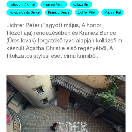
"whodunit” krimi
Hegyesi Fanni
kollázsfilm
Kovács-Vajda Bence
Kránicz Bence
Lichter Péter
Mácsai Pál
Lichter Péter (Fagyott május, A horror
filozófiája) rendezésében és Kránicz Bence
(Üres lovak) forgatókönyve alapján kollázsfilm
készült Agatha Christie első regényéből, A
titokzatos stylesi eset című krimiből.