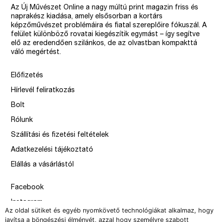
Az Új Művészet Online a nagy múltú print magazin friss és
naprakész kiadása, amely elsősorban a kortárs
képzőművészet problémáira és fiatal szereplőire fókuszál. A
felület különböző rovatai kiegészítik egymást – így segítve
elő az eredendően szilánkos, de az olvastban kompakttá
váló megértést.
Előfizetés
Hírlevél feliratkozás
Bolt
Rólunk
Szállítási és fizetési feltételek
Adatkezelési tájékoztató
Elállás a vásárlástól
Facebook
Instagram
Az oldal sütiket és egyéb nyomkövető technológiákat alkalmaz, hogy
Issue
javítsa a böngészési élményét, azzal hogy személyre szabott