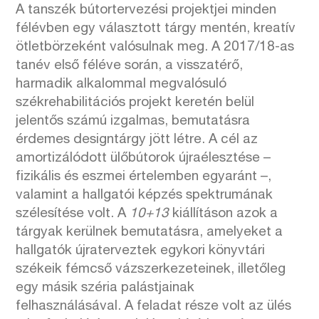
A tanszék bútortervezési projektjei minden
félévben egy választott tárgy mentén, kreatív
ötletbörzeként valósulnak meg. A 2017/18-as
tanév első féléve során, a visszatérő,
harmadik alkalommal megvalósuló
székrehabilitációs projekt keretén belül
jelentős számú izgalmas, bemutatásra
érdemes designtárgy jött létre. A cél az
amortizálódott ülőbútorok újraélesztése –
fizikális és eszmei értelemben egyaránt –,
valamint a hallgatói képzés spektrumának
szélesítése volt. A
10+13
kiállításon azok a
tárgyak kerülnek bemutatásra, amelyeket a
hallgatók újraterveztek egykori könyvtári
székeik fémcső vázszerkezeteinek, illetőleg
egy másik széria palástjainak
felhasználásával. A feladat része volt az ülés