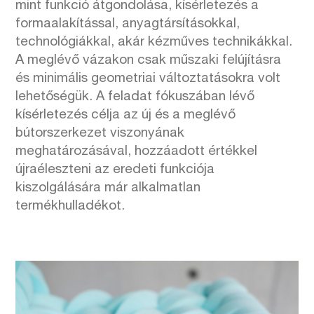
mint funkció átgondolása, kísérletezés a
formaalakítással, anyagtársításokkal,
technológiákkal, akár kézműves technikákkal.
A meglévő vázakon csak műszaki felújításra
és minimális geometriai változtatásokra volt
lehetőségük. A feladat fókuszában lévő
kísérletezés célja az új és a meglévő
bútorszerkezet viszonyának
meghatározásával, hozzáadott értékkel
újraéleszteni az eredeti funkciója
kiszolgálására már alkalmatlan
termékhulladékot.