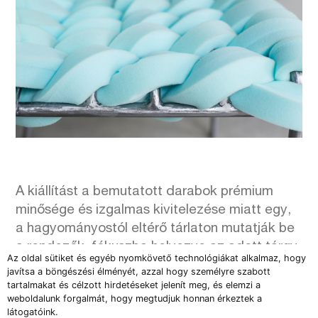
A kiállítást a bemutatott darabok prémium
minősége és izgalmas kivitelezése miatt egy,
a hagyományostól eltérő tárlaton mutatják be
a rendezők, fókuszba helyezve az adott tárgy
Az oldal sütiket és egyéb nyomkövető technológiákat alkalmaz, hogy
legkülönlegesebb elemét. A bútorokon kívül a
javítsa a böngészési élményét, azzal hogy személyre szabott
fizikai térben más, figyelmet elterelő névtábla,
tartalmakat és célzott hirdetéseket jelenít meg, és elemzi a
weboldalunk forgalmát, hogy megtudjuk honnan érkeztek a
projektleírás nem szerepel. A hagyományos
látogatóink.