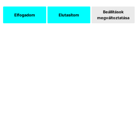
katalógust egy online verzió váltja fel, mely
kiterjesztett valóság segítségével mesél a
Beállítások
Elfogadom
Elutasítom
beolvasott tárgyról a homogén térben a
megváltoztatása
megszokott magyarázó leírások helyett. A
kiállított designtárgyakat okostelefonnal vagy
tablettel lehet beolvasni, az alkotó diákokról,
inspirációról, a tervezés és kivitelezés
fázisairól, az átalakulás állomásairól szóló
információk a látogatók eszközein jelennek
meg videó vagy lapozható fotódokumentáció
formájában.
Hybridart Space
1052 Budapest, Galamb utca 6.