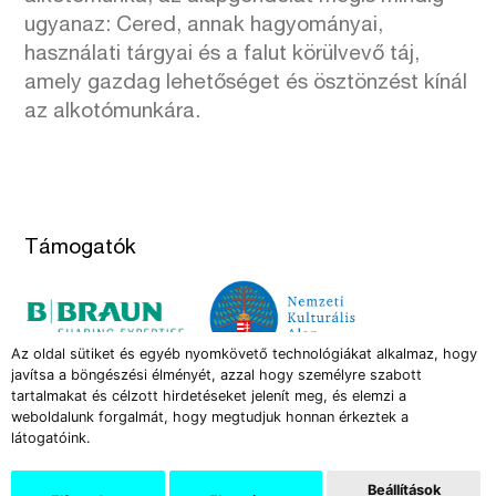
ugyanaz: Cered, annak hagyományai,
használati tárgyai és a falut körülvevő táj,
amely gazdag lehetőséget és ösztönzést kínál
az alkotómunkára.
Támogatók
Az oldal sütiket és egyéb nyomkövető technológiákat alkalmaz, hogy
javítsa a böngészési élményét, azzal hogy személyre szabott
tartalmakat és célzott hirdetéseket jelenít meg, és elemzi a
weboldalunk forgalmát, hogy megtudjuk honnan érkeztek a
látogatóink.
Az Új Művészet képzőművészeti és kritikai folyóirat több
Beállítások