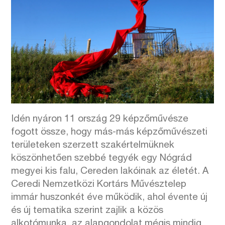
Idén nyáron 11 ország 29 képzőművésze
fogott össze, hogy más-más képzőművészeti
területeken szerzett szakértelmüknek
köszönhetően szebbé tegyék egy Nógrád
megyei kis falu, Cereden lakóinak az életét. A
Ceredi Nemzetközi Kortárs Művésztelep
immár huszonkét éve működik, ahol évente új
és új tematika szerint zajlik a közös
alkotómunka, az alapgondolat mégis mindig