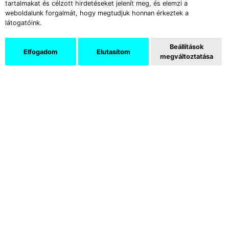
gyűjtemény
tartalmakat és célzott hirdetéseket jelenít meg, és elemzi a
weboldalunk forgalmát, hogy megtudjuk honnan érkeztek a
látogatóink.
Beállítások
Elfogadom
Elutasítom
megváltoztatása
Támogatók
Az Új Művészet képzőművészeti és kritikai folyóirat több
mint három évtizede jelenik meg havonként. Elsősorban a
hazai eseményekről kínál elemzéseket, de tudósít a jelentős
külföldi kiállításokról és vásárokról is, és nem függetleníti
magát a művészeti közélet problémáitól sem.