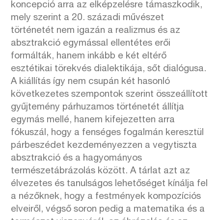
koncepció arra az elképzelésre támaszkodik,
mely szerint a 20. századi művészet
történetét nem igazán a realizmus és az
absztrakció egymással ellentétes erői
formálták, hanem inkább e két eltérő
esztétikai törekvés dialektikája, sőt dialógusa.
A kiállítás így nem csupán két hasonló
következetes szempontok szerint összeállított
gyűjtemény párhuzamos történetét állítja
egymás mellé, hanem kifejezetten arra
fókuszál, hogy a fenséges fogalmán keresztül
párbeszédet kezdeményezzen a vegytiszta
absztrakció és a hagyományos
természetábrázolás között. A tárlat azt az
élvezetes és tanulságos lehetőséget kínálja fel
a nézőknek, hogy a festmények kompozíciós
elveiről, végső soron pedig a matematika és a