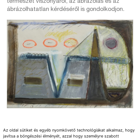
természet viszonyáról, az ábrázolás és az
ábrázolhatatlan kérdéséről is gondolkodjon.
Az oldal sütiket és egyéb nyomkövető technológiákat alkalmaz, hogy
Erdély Miklós: Gyök 1, 1985, Antal–Lusztig-
javítsa a böngészési élményét, azzal hogy személyre szabott